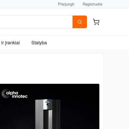
Prisijungti
Registruotis
ir įrankiai
Statyba