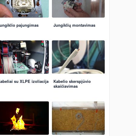
ungiklio pajungimas
Jungiklių montavimas
abeliai su XLPE izoliacija
Kabelio skerspjūvio
skaičiavimas