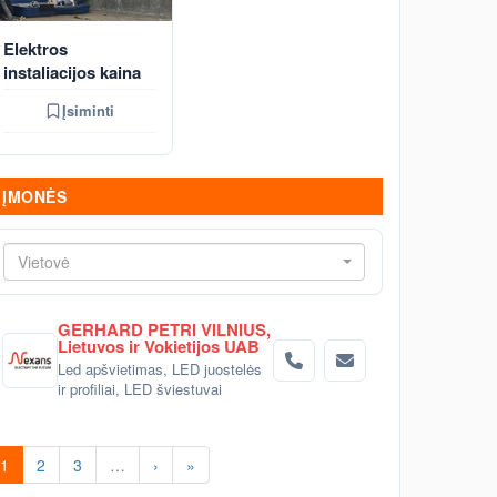
Elektros
instaliacijos kaina
Įsiminti
ĮMONĖS
Vietovė
GERHARD PETRI VILNIUS,
Lietuvos ir Vokietijos UAB
Led apšvietimas, LED juostelės
ir profiliai, LED šviestuvai
1
2
3
…
›
»