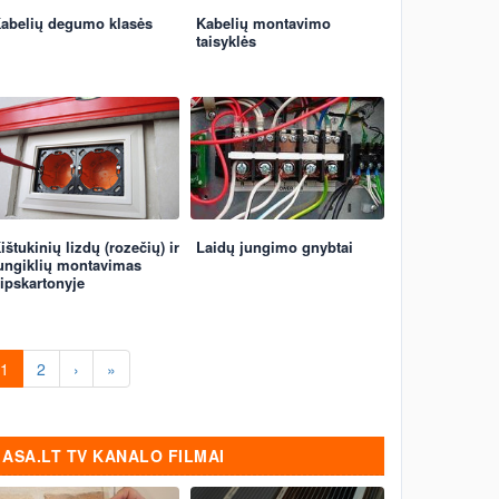
abelių degumo klasės
Kabelių montavimo
taisyklės
ištukinių lizdų (rozečių) ir
Laidų jungimo gnybtai
ungiklių montavimas
ipskartonyje
1
2
›
»
ASA.LT TV KANALO FILMAI