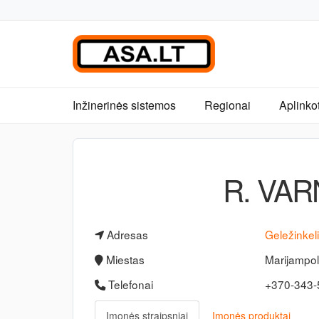
Inžinerinės sistemos
Regionai
Aplinko
R. VAR
Adresas
Geležinkeli
Miestas
Marijampol
Telefonai
+370-343
Įmonės straipsniai
Įmonės produktai