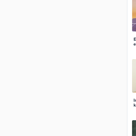
E
e
I
k