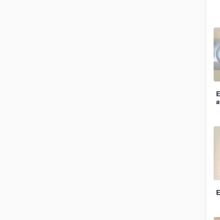
E
a
E