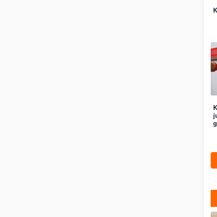
K
K
j
g