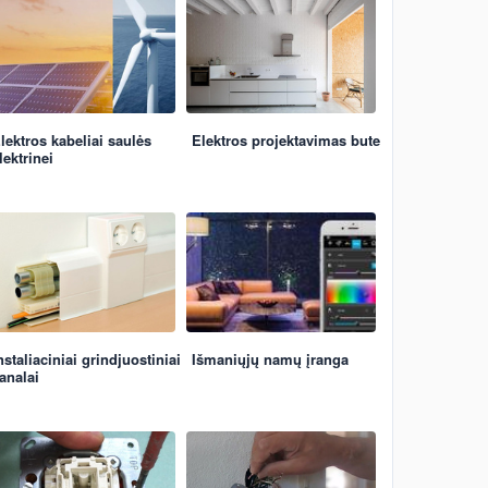
lektros kabeliai saulės
Elektros projektavimas bute
lektrinei
nstaliaciniai grindjuostiniai
Išmaniųjų namų įranga
analai