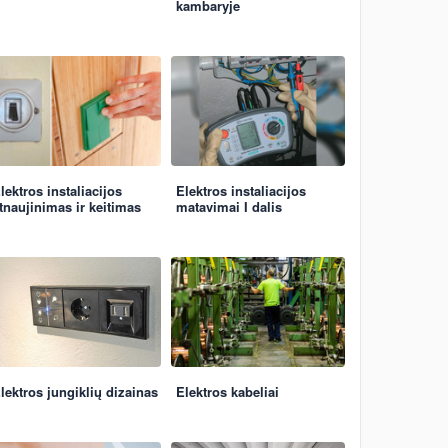
kambaryje
lektros instaliacijos
Elektros instaliacijos
tnaujinimas ir keitimas
matavimai I dalis
lektros jungiklių dizainas
Elektros kabeliai