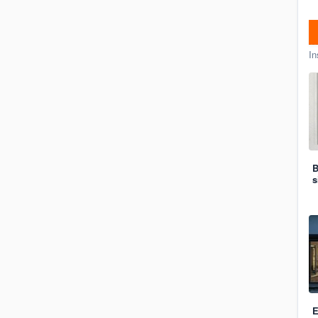
In
B
s
E