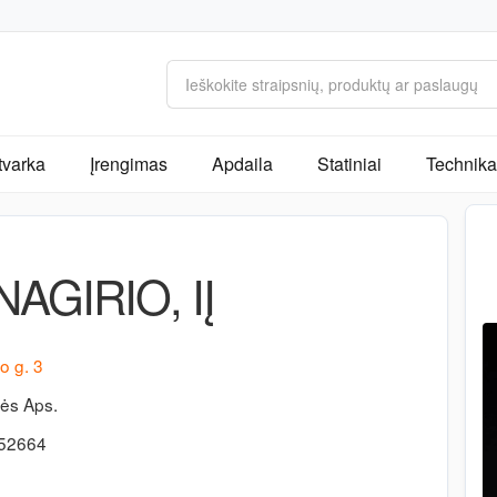
tvarka
Įrengimas
Apdaila
Statiniai
Technika 
NAGIRIO, IĮ
o g. 3
ės Aps.
-52664