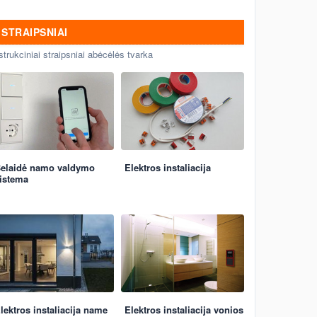
STRAIPSNIAI
strukciniai straipsniai abėcėlės tvarka
elaidė namo valdymo
Elektros instaliacija
istema
lektros instaliacija name
Elektros instaliacija vonios