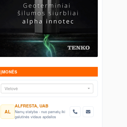
ĮMONĖS
Vietovė
ALFRESTA, UAB
AL
Namų statyba - nuo pamatų iki
galutinės vidaus apdailos