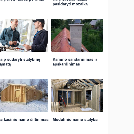
pasidaryti mozaiką
aip sudaryti statybinę
Kamino sandarinimas ir
ąmatą
apskardinimas
arkasinio namo šiltinimas
Modulinio namo statyba