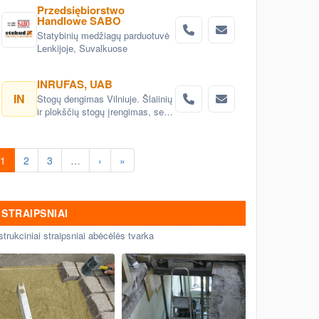
Przedsiębiorstwo
Handlowe SABO
Statybinių medžiagų parduotuvė
Lenkijoje, Suvalkuose
INRUFAS, UAB
IN
Stogų dengimas Vilniuje. Šlaiinių
ir plokščių stogų įrengimas, seno
stogo keitimas renovacija
Vilnius. Stogo dangos
montavimas Vilnius. stogo
1
2
3
…
›
»
skardinimas Vilniuje. Stogų
remonto darbai, stogo renovacija
Vilniuje.
STRAIPSNIAI
strukciniai straipsniai abėcėlės tvarka