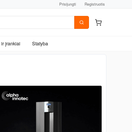
Prisijungti
Registruotis
ir įrankiai
Statyba