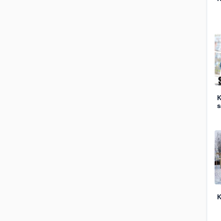
K
s
K