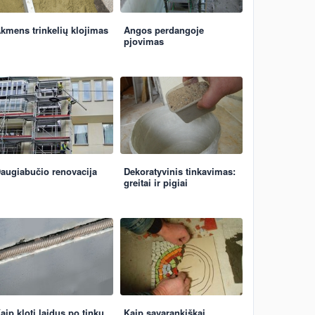
kmens trinkelių klojimas
Angos perdangoje
pjovimas
augiabučio renovacija
Dekoratyvinis tinkavimas:
greitai ir pigiai
aip kloti laidus po tinku
Kaip savarankiškai