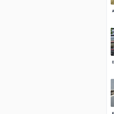
A
D
K