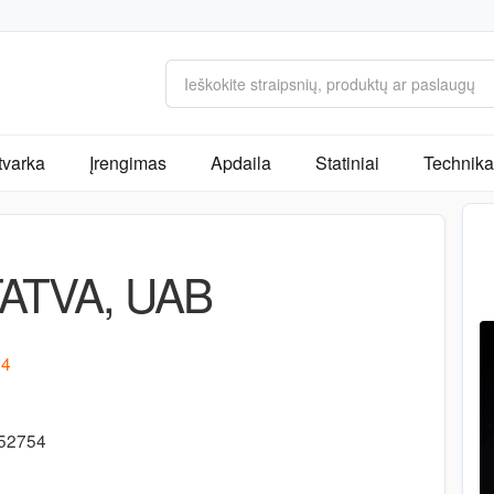
tvarka
Įrengimas
Apdaila
Statiniai
Technika 
ATVA, UAB
64
-52754