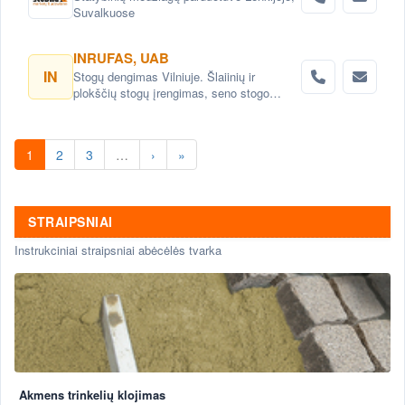
Suvalkuose
INRUFAS, UAB
IN
Stogų dengimas Vilniuje. Šlaiinių ir
plokščių stogų įrengimas, seno stogo
keitimas renovacija Vilnius. Stogo dangos
montavimas Vilnius. stogo skardinimas
Vilniuje. Stogų remonto darbai, stogo
1
2
3
…
›
»
renovacija Vilniuje.
STRAIPSNIAI
Instrukciniai straipsniai abėcėlės tvarka
Akmens trinkelių klojimas