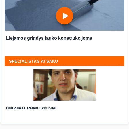
Liejamos grindys lauko konstrukcijoms
SPECIALISTAS ATSAKO
Draudimas statant ūkio būdu