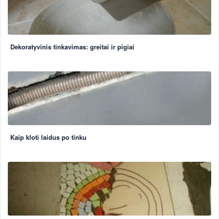
Dekoratyvinis tinkavimas: greitai ir pigiai
Kaip kloti laidus po tinku