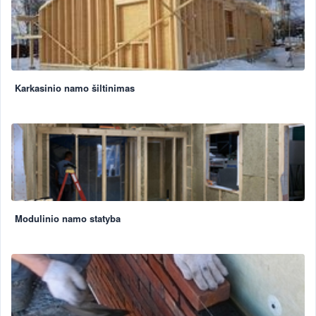
Karkasinio namo šiltinimas
Modulinio namo statyba