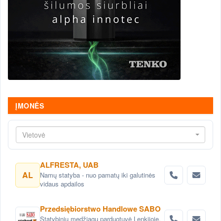
ĮMONĖS
Vietovė
ALFRESTA, UAB
AL
Namų statyba - nuo pamatų iki galutinės
vidaus apdailos
Przedsiębiorstwo Handlowe SABO
Statybinių medžiagų parduotuvė Lenkijoje,