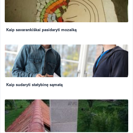
Kaip savarankiškai pasidaryti mozaiką
Kaip sudaryti statybinę sąmatą