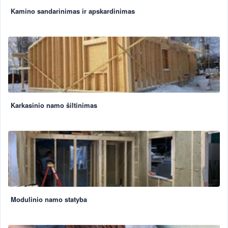
Kamino sandarinimas ir apskardinimas
Karkasinio namo šiltinimas
Modulinio namo statyba