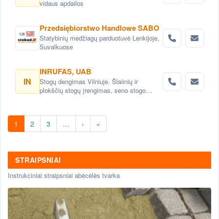
vidaus apdailos
Przedsiębiorstwo Handlowe SABO
Statybinių medžiagų parduotuvė Lenkijoje,
Suvalkuose
INRUFAS, UAB
IN
Stogų dengimas Vilniuje. Šlaiinių ir
plokščių stogų įrengimas, seno stogo
keitimas renovacija Vilnius. Stogo dangos
montavimas Vilnius. stogo skardinimas
Vilniuje. Stogų remonto darbai, stogo
1
2
3
…
›
»
renovacija Vilniuje.
STRAIPSNIAI
Instrukciniai straipsniai abėcėlės tvarka