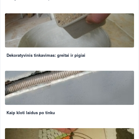
Dekoratyvinis tinkavimas: greitai ir pigiai
Kaip kloti laidus po tinku