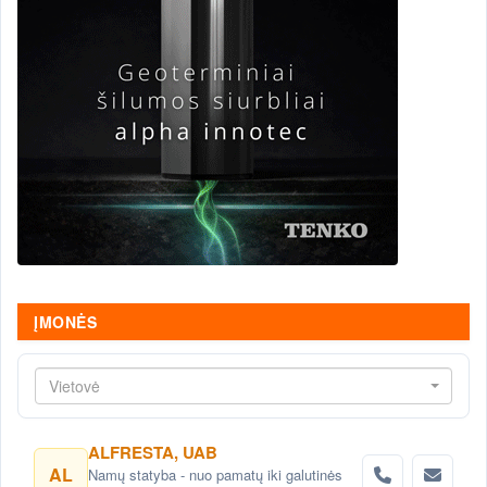
ĮMONĖS
Vietovė
ALFRESTA, UAB
AL
Namų statyba - nuo pamatų iki galutinės