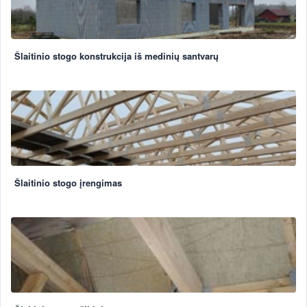
Šlaitinio stogo konstrukcija iš medinių santvarų
Šlaitinio stogo įrengimas