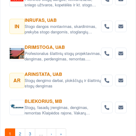
sniego užtvaros, kopetėlės ir kt. stogo
priedai
INRUFAS, UAB
IN
Stogo dangos montavimas, skardinimas,
prekyba stogo dangomis, stoglangių
montavimas
DRIMSTOGA, UAB
Profesionalus šlaitinių stogų projektavimas,
dengimas, perdengimas, remontas.
Karkasinių namų projektai ir statyba.Laiptų
gamyba ir įrengimas Vilniaus raj.
ARINSTATA, UAB
AR
Stogų dengimo darbai, plokščiųjų ir šlaitinių
stogų dengimas
BLIEKORIUS, MB
Stogų, fasadų įrengimas, dengimas,
remontas Klaipėdos rajone, Vakarų
Lietuvoje
1
2
3
…
›
»