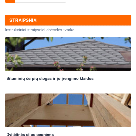
STRAIPSNIAI
Instrukciniai straipsniai abėcėlės tvarka
Bituminių čerpių stogas ir jo įrengimo klaidos
Dvitėjinės sijos gegnėms