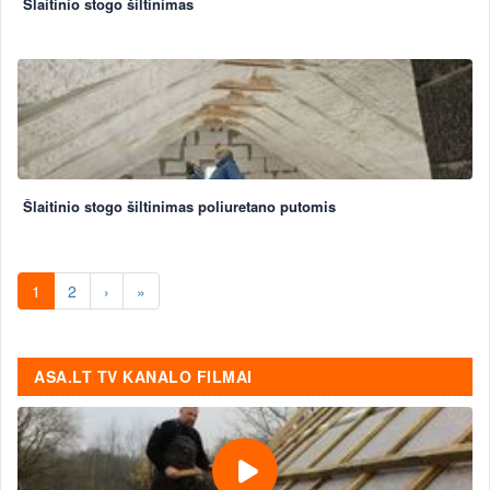
Šlaitinio stogo šiltinimas
Šlaitinio stogo šiltinimas poliuretano putomis
1
2
›
»
ASA.LT TV KANALO FILMAI