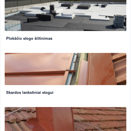
Plokščio stogo šiltinimas
Skardos lankstiniai stogui