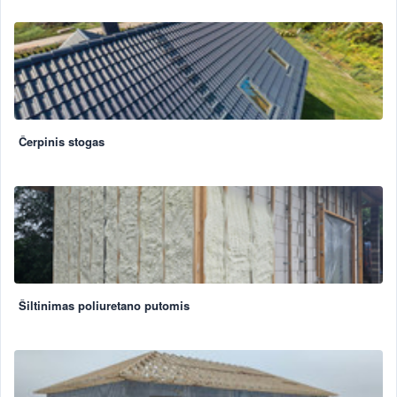
Čerpinis stogas
Šiltinimas poliuretano putomis