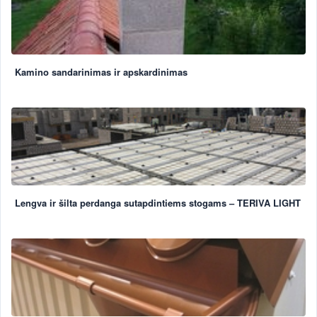
Kamino sandarinimas ir apskardinimas
Lengva ir šilta perdanga sutapdintiems stogams – TERIVA LIGHT