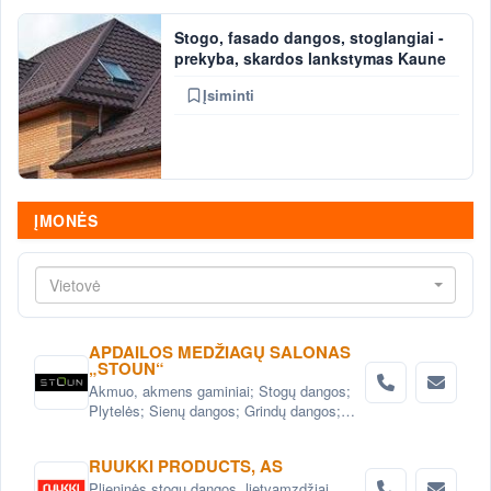
Stogo, fasado dangos, stoglangiai -
prekyba, skardos lankstymas Kaune
Įsiminti
ĮMONĖS
Vietovė
APDAILOS MEDŽIAGŲ SALONAS
„STOUN“
Akmuo, akmens gaminiai; Stogų dangos;
Plytelės; Sienų dangos; Grindų dangos;
Statybinės medžiagos; Fasadai; stogai;
interejeras; Apdailos medžiagos
RUUKKI PRODUCTS, AS
Plieninės stogų dangos, lietvamzdžiai,