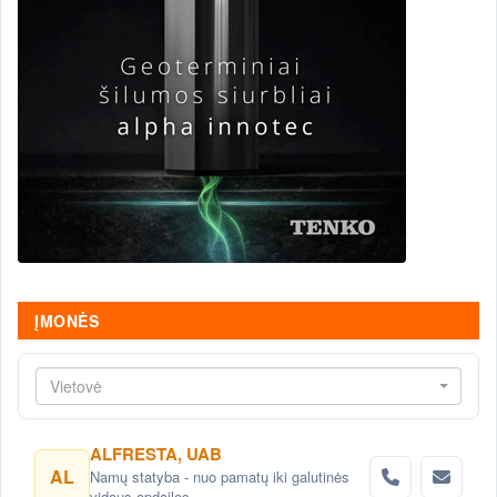
ĮMONĖS
Vietovė
ALFRESTA, UAB
AL
Namų statyba - nuo pamatų iki galutinės
vidaus apdailos