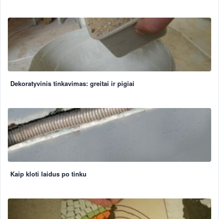
Dekoratyvinis tinkavimas: greitai ir pigiai
Kaip kloti laidus po tinku