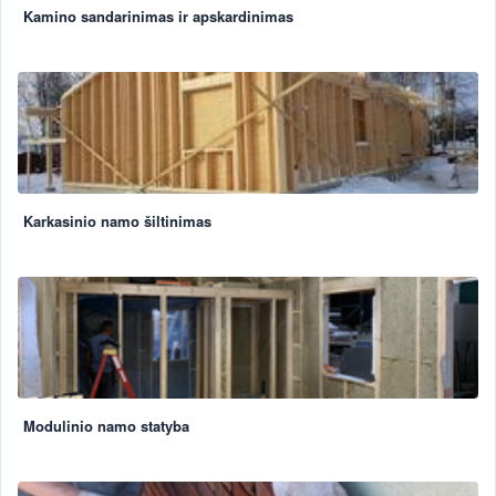
Kamino sandarinimas ir apskardinimas
Karkasinio namo šiltinimas
Modulinio namo statyba