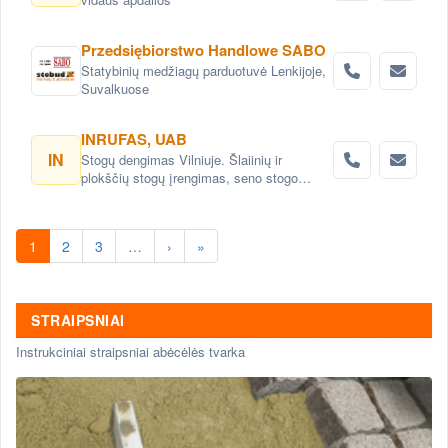
Przedsiębiorstwo Handlowe SABO
Statybinių medžiagų parduotuvė Lenkijoje,
Suvalkuose
INRUFAS, UAB
IN
Stogų dengimas Vilniuje. Šlaiinių ir
plokščių stogų įrengimas, seno stogo
keitimas renovacija Vilnius. Stogo dangos
montavimas Vilnius. stogo skardinimas
Vilniuje. Stogų remonto darbai, stogo
1
2
3
…
›
»
renovacija Vilniuje.
STRAIPSNIAI
Instrukciniai straipsniai abėcėlės tvarka