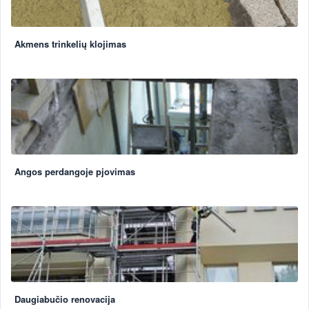
Akmens trinkelių klojimas
Angos perdangoje pjovimas
Daugiabučio renovacija