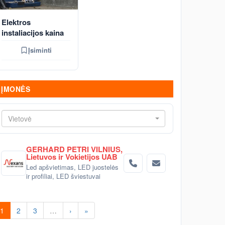
Elektros
instaliacijos kaina
Įsiminti
ĮMONĖS
Vietovė
GERHARD PETRI VILNIUS,
Lietuvos ir Vokietijos UAB
Led apšvietimas, LED juostelės
ir profiliai, LED šviestuvai
1
2
3
…
›
»