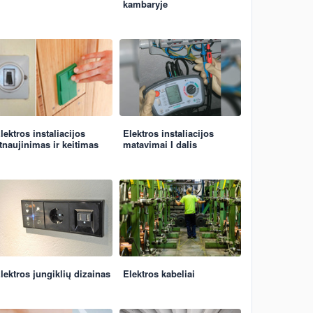
kambaryje
lektros instaliacijos
Elektros instaliacijos
tnaujinimas ir keitimas
matavimai I dalis
lektros jungiklių dizainas
Elektros kabeliai