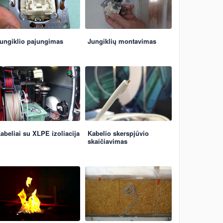
ungiklio pajungimas
Jungiklių montavimas
abeliai su XLPE izoliacija
Kabelio skerspjūvio
skaičiavimas