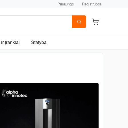
Prisijungti
Registruotis
ir įrankiai
Statyba