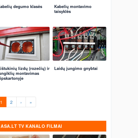
abelių degumo klasės
Kabelių montavimo
taisyklės
ištukinių lizdų (rozečių) ir
Laidų jungimo gnybtai
ungiklių montavimas
ipskartonyje
1
2
›
»
ASA.LT TV KANALO FILMAI