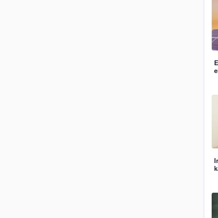
E
e
I
k