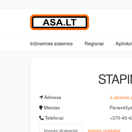
Inžinerinės sistemos
Regionai
Aplinko
STAPI
Adresas
J.Janonio 
Miestas
Panevėžy
Telefonai
+370-45-
Įmonės straipsniai
Įmonės produktai