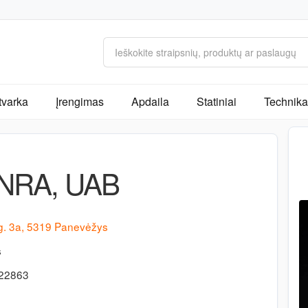
tvarka
Įrengimas
Apdaila
Statiniai
Technika 
NRA, UAB
g. 3a, 5319 Panevėžys
s
422863