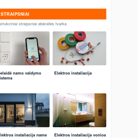
STRAIPSNIAI
strukciniai straipsniai abėcėlės tvarka
elaidė namo valdymo
Elektros instaliacija
istema
lektros instaliacija name
Elektros instaliacija vonios