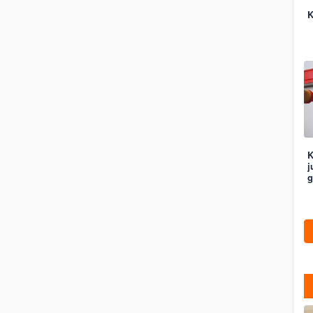
K
K
j
g