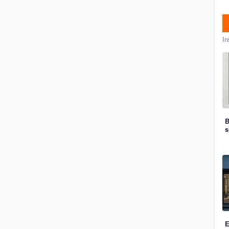
In
B
s
E