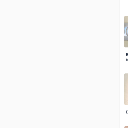
E
a
E