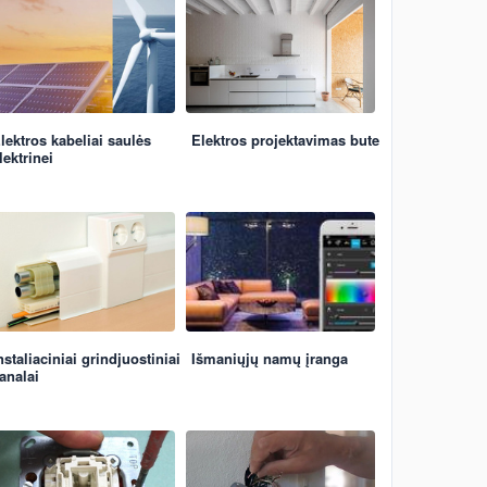
lektros kabeliai saulės
Elektros projektavimas bute
lektrinei
nstaliaciniai grindjuostiniai
Išmaniųjų namų įranga
analai