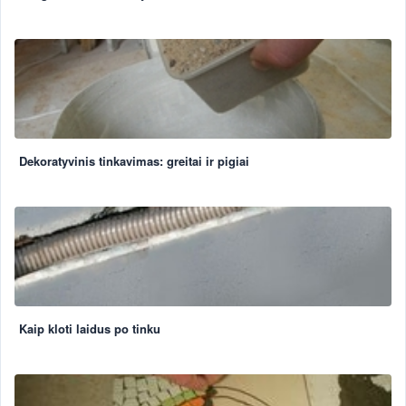
Dekoratyvinis tinkavimas: greitai ir pigiai
Kaip kloti laidus po tinku