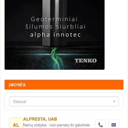
ĮMONĖS
Vietovė
ALFRESTA, UAB
AL
Namų statyba - nuo pamatų iki galutinės