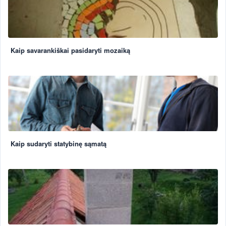
Kaip savarankiškai pasidaryti mozaiką
Kaip sudaryti statybinę sąmatą