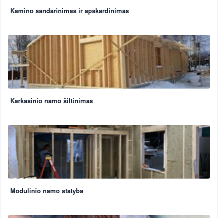
Kamino sandarinimas ir apskardinimas
Karkasinio namo šiltinimas
Modulinio namo statyba