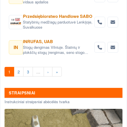
vidaus apdailos
Przedsiębiorstwo Handlowe SABO
Statybinių medžiagų parduotuvė Lenkijoje,
Suvalkuose
INRUFAS, UAB
IN
Stogų dengimas Vilniuje. Šlaiinių ir
plokščių stogų įrengimas, seno stogo
keitimas renovacija Vilnius. Stogo dangos
montavimas Vilnius. stogo skardinimas
Vilniuje. Stogų remonto darbai, stogo
1
2
3
…
›
»
renovacija Vilniuje.
STRAIPSNIAI
Instrukciniai straipsniai abėcėlės tvarka