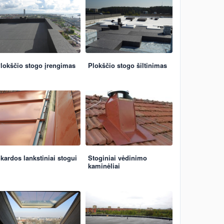
lokščio stogo įrengimas
Plokščio stogo šiltinimas
kardos lankstiniai stogui
Stoginiai vėdinimo
kaminėliai