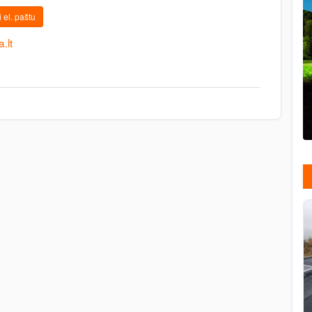
 el. paštu
.lt