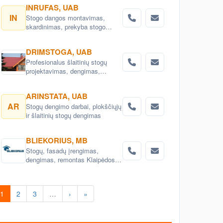
INRUFAS, UAB
IN
Stogo dangos montavimas,
skardinimas, prekyba stogo
dangomis, stoglangių
montavimas
DRIMSTOGA, UAB
Profesionalus šlaitinių stogų
projektavimas, dengimas,
perdengimas, remontas.
Karkasinių namų projektai ir
ARINSTATA, UAB
statyba.Laiptų gamyba ir
AR
Stogų dengimo darbai, plokščiųjų
įrengimas Vilniaus raj.
ir šlaitinių stogų dengimas
BLIEKORIUS, MB
Stogų, fasadų įrengimas,
dengimas, remontas Klaipėdos
rajone, Vakarų Lietuvoje
1
2
3
…
›
»