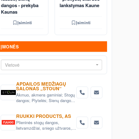
dangos - prekyba
lankstymas Kaune
Kaunas
Įsiminti
Įsiminti
ĮMONĖS
Vietovė
APDAILOS MEDŽIAGŲ
SALONAS „STOUN“
Akmuo, akmens gaminiai; Stogų
dangos; Plytelės; Sienų dangos;
Grindų dangos; Statybinės
medžiagos; Fasadai; stogai;
RUUKKI PRODUCTS, AS
interejeras; Apdailos medžiagos
Plieninės stogų dangos,
lietvamzdžiai, sniego užtvaros,
kopetėlės ir kt. stogo priedai