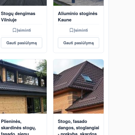
Stogų dengimas
Aliuminio stoginės
Vilniuje
Kaune
Įsiminti
Įsiminti
Gauti pasiūlymą
Gauti pasiūlymą
Plieninės,
Stogo, fasado
skardinės stogų,
dangos, stoglangiai
fasado, sienų
- prekyba, skardos