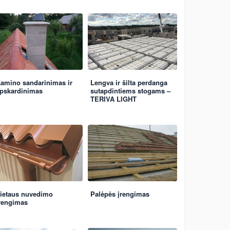
amino sandarinimas ir
Lengva ir šilta perdanga
pskardinimas
sutapdintiems stogams –
TERIVA LIGHT
ietaus nuvedimo
Palėpės įrengimas
rengimas