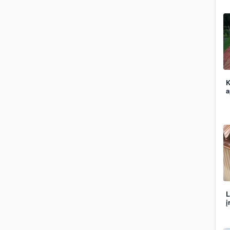
K
a
L
į