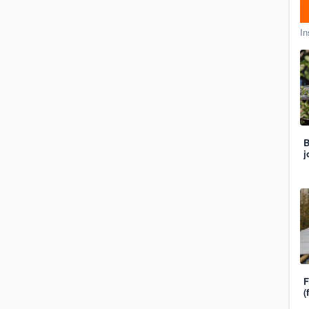
In
B
j
F
(