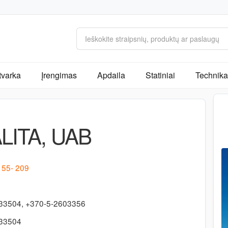
tvarka
Įrengimas
Apdaila
Statiniai
Technika 
LITA, UAB
. 55- 209
33504, +370-5-2603356
133504