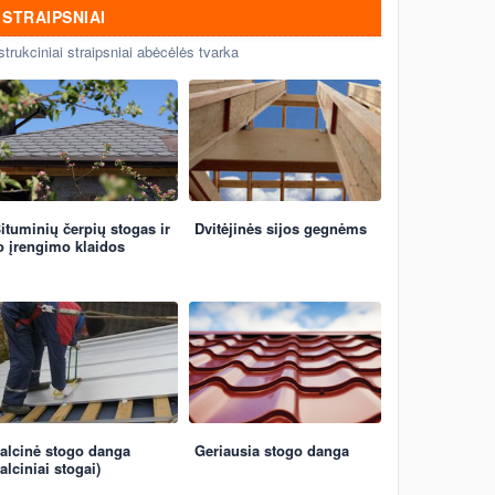
STRAIPSNIAI
strukciniai straipsniai abėcėlės tvarka
ituminių čerpių stogas ir
Dvitėjinės sijos gegnėms
o įrengimo klaidos
alcinė stogo danga
Geriausia stogo danga
falciniai stogai)