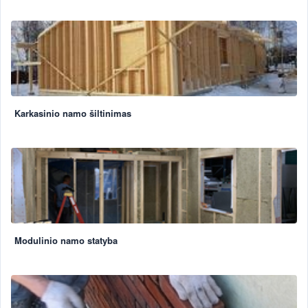
Karkasinio namo šiltinimas
Modulinio namo statyba