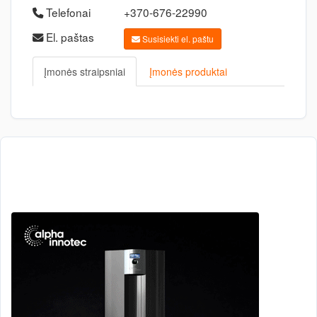
Telefonai
+370-676-22990
El. paštas
Susisiekti el. paštu
Įmonės straipsniai
Įmonės produktai