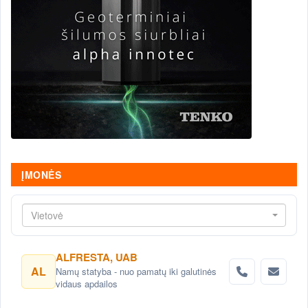
ĮMONĖS
Vietovė
ALFRESTA, UAB
AL
Namų statyba - nuo pamatų iki galutinės
vidaus apdailos