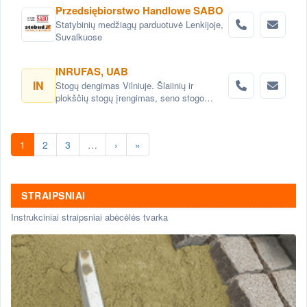
Przedsiębiorstwo Handlowe SABO
Statybinių medžiagų parduotuvė Lenkijoje,
Suvalkuose
INRUFAS, UAB
IN
Stogų dengimas Vilniuje. Šlaiinių ir
plokščių stogų įrengimas, seno stogo
keitimas renovacija Vilnius. Stogo dangos
montavimas Vilnius. stogo skardinimas
Vilniuje. Stogų remonto darbai, stogo
1
2
3
…
›
»
renovacija Vilniuje.
STRAIPSNIAI
Instrukciniai straipsniai abėcėlės tvarka