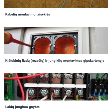
Kabelių montavimo taisyklės
Kištukinių lizdų (rozečių) ir jungiklių montavimas gipskartonyje
Laidų jungimo gnybtai