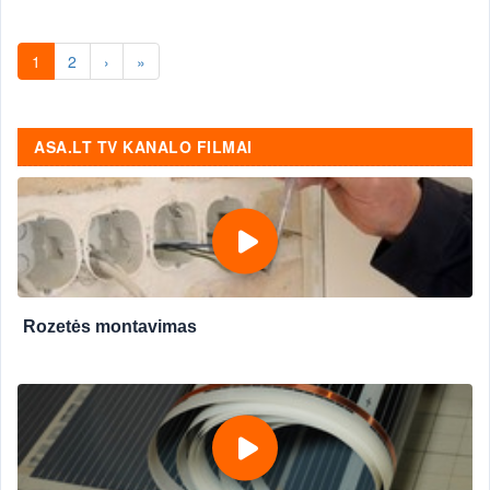
1
2
›
»
ASA.LT TV KANALO FILMAI
Rozetės montavimas