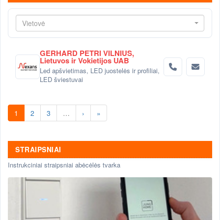
Vietovė
GERHARD PETRI VILNIUS,
Lietuvos ir Vokietijos UAB
Led apšvietimas, LED juostelės ir profiliai,
LED šviestuvai
1
2
3
…
›
»
STRAIPSNIAI
Instrukciniai straipsniai abėcėlės tvarka