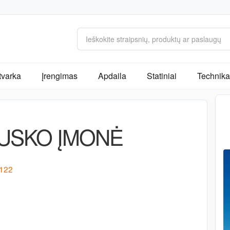
tvarka
Įrengimas
Apdaila
Statiniai
Technika 
AUSKO ĮMONĖ
 122