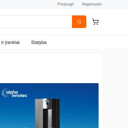
Prisijungti
Registruotis
ir įrankiai
Statyba