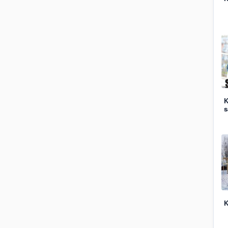
K
s
K