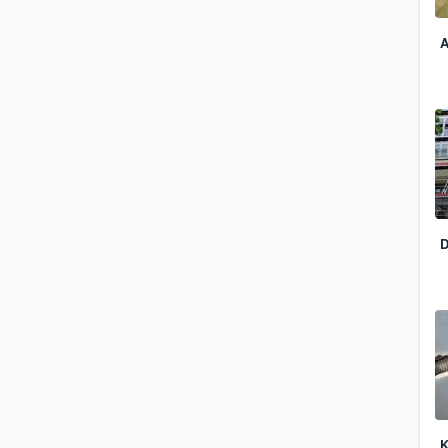
A
D
K