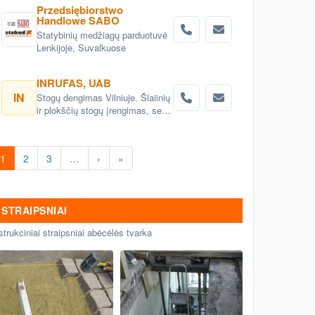
Przedsiębiorstwo
Handlowe SABO
Statybinių medžiagų parduotuvė
Lenkijoje, Suvalkuose
INRUFAS, UAB
IN
Stogų dengimas Vilniuje. Šlaiinių
ir plokščių stogų įrengimas, seno
stogo keitimas renovacija
Vilnius. Stogo dangos
montavimas Vilnius. stogo
1
2
3
…
›
»
skardinimas Vilniuje. Stogų
remonto darbai, stogo renovacija
Vilniuje.
STRAIPSNIAI
strukciniai straipsniai abėcėlės tvarka