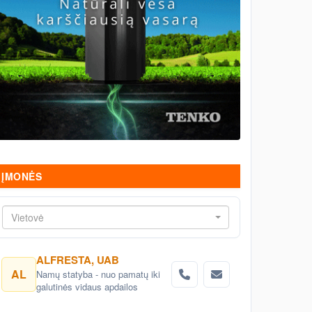
ĮMONĖS
Vietovė
ALFRESTA, UAB
AL
Namų statyba - nuo pamatų iki
galutinės vidaus apdailos