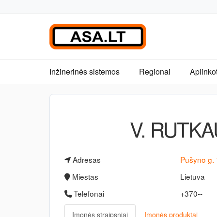
Inžinerinės sistemos
Regionai
Aplinko
V. RUTK
Adresas
Pušyno g.
Miestas
Lietuva
Telefonai
+370--
Įmonės straipsniai
Įmonės produktai