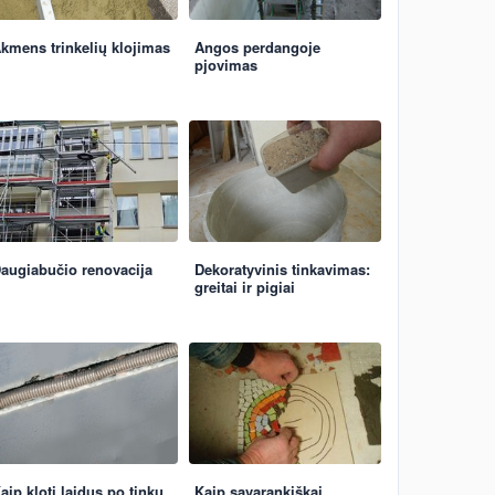
kmens trinkelių klojimas
Angos perdangoje
pjovimas
augiabučio renovacija
Dekoratyvinis tinkavimas:
greitai ir pigiai
aip kloti laidus po tinku
Kaip savarankiškai