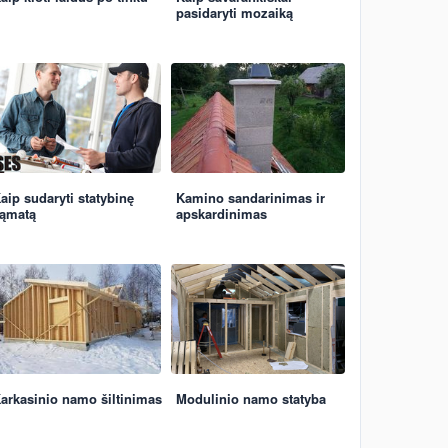
pasidaryti mozaiką
aip sudaryti statybinę
Kamino sandarinimas ir
ąmatą
apskardinimas
arkasinio namo šiltinimas
Modulinio namo statyba