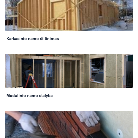
Karkasinio namo šiltinimas
Modulinio namo statyba