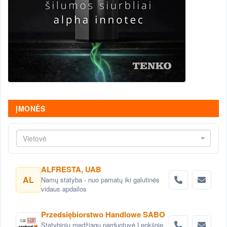
ĮMONĖS
Vietovė
ALFRESTA, UAB
AL
Namų statyba - nuo pamatų iki galutinės
vidaus apdailos
Przedsiębiorstwo Handlowe SABO
Statybinių medžiagų parduotuvė Lenkijoje,