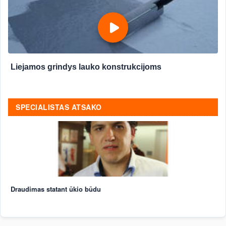
Liejamos grindys lauko konstrukcijoms
SPECIALISTAS ATSAKO
Draudimas statant ūkio būdu