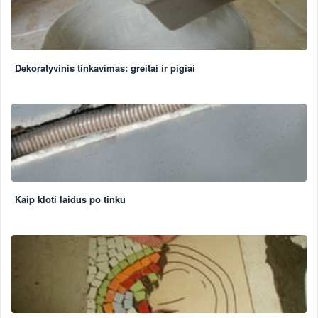
Dekoratyvinis tinkavimas: greitai ir pigiai
Kaip kloti laidus po tinku