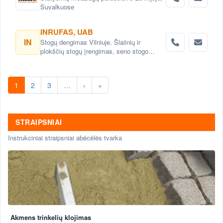
Suvalkuose
INRUFAS, UAB
IN
Stogų dengimas Vilniuje. Šlaiinių ir
plokščių stogų įrengimas, seno stogo
keitimas renovacija Vilnius. Stogo dangos
montavimas Vilnius. stogo skardinimas
Vilniuje. Stogų remonto darbai, stogo
1
2
3
…
›
»
renovacija Vilniuje.
STRAIPSNIAI
Instrukciniai straipsniai abėcėlės tvarka
Akmens trinkelių klojimas