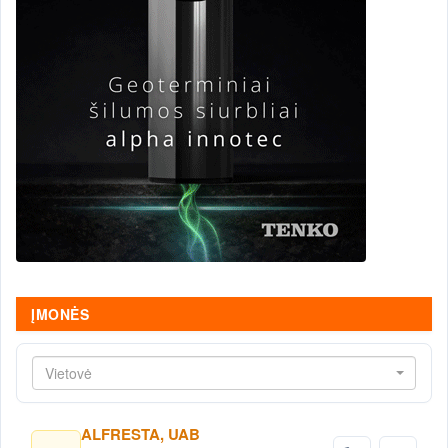
ĮMONĖS
Vietovė
ALFRESTA, UAB