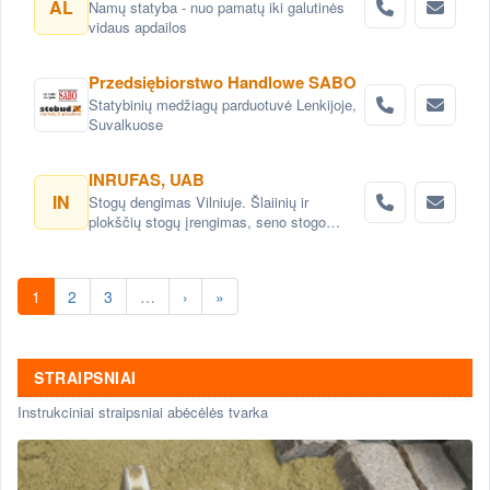
AL
Namų statyba - nuo pamatų iki galutinės
vidaus apdailos
Przedsiębiorstwo Handlowe SABO
Statybinių medžiagų parduotuvė Lenkijoje,
Suvalkuose
INRUFAS, UAB
IN
Stogų dengimas Vilniuje. Šlaiinių ir
plokščių stogų įrengimas, seno stogo
keitimas renovacija Vilnius. Stogo dangos
montavimas Vilnius. stogo skardinimas
Vilniuje. Stogų remonto darbai, stogo
1
2
3
…
›
»
renovacija Vilniuje.
STRAIPSNIAI
Instrukciniai straipsniai abėcėlės tvarka