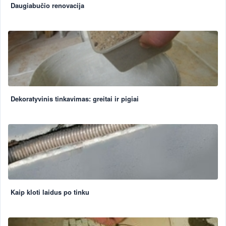
Daugiabučio renovacija
Dekoratyvinis tinkavimas: greitai ir pigiai
Kaip kloti laidus po tinku