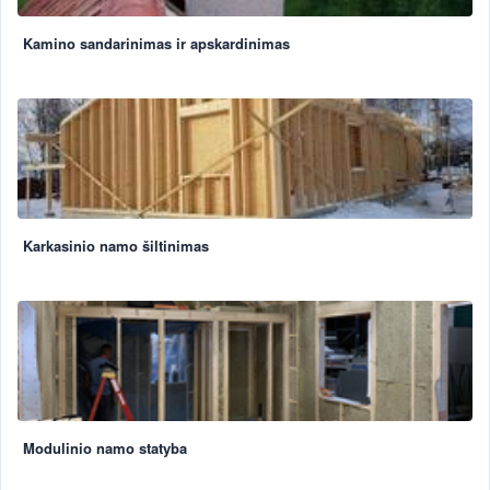
Kamino sandarinimas ir apskardinimas
Karkasinio namo šiltinimas
Modulinio namo statyba