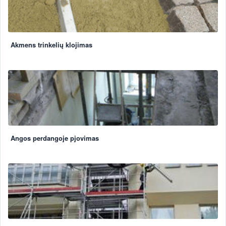
Akmens trinkelių klojimas
Angos perdangoje pjovimas