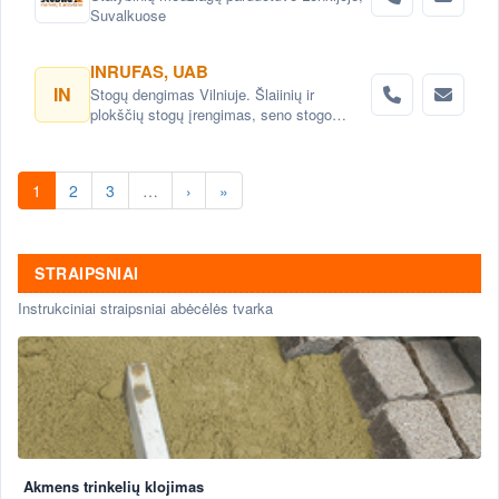
Suvalkuose
INRUFAS, UAB
IN
Stogų dengimas Vilniuje. Šlaiinių ir
plokščių stogų įrengimas, seno stogo
keitimas renovacija Vilnius. Stogo dangos
montavimas Vilnius. stogo skardinimas
Vilniuje. Stogų remonto darbai, stogo
1
2
3
…
›
»
renovacija Vilniuje.
STRAIPSNIAI
Instrukciniai straipsniai abėcėlės tvarka
Akmens trinkelių klojimas