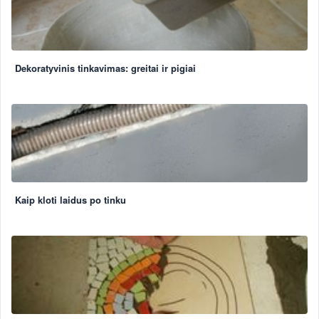
Dekoratyvinis tinkavimas: greitai ir pigiai
Kaip kloti laidus po tinku