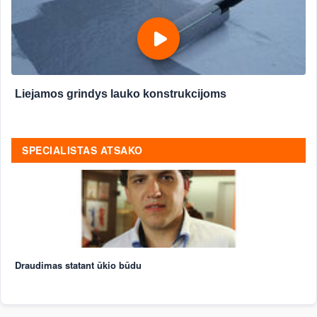
Liejamos grindys lauko konstrukcijoms
SPECIALISTAS ATSAKO
Draudimas statant ūkio būdu