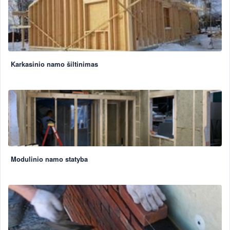
Karkasinio namo šiltinimas
Modulinio namo statyba