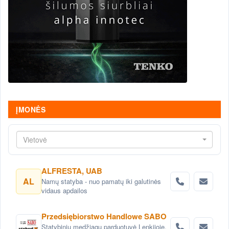
ĮMONĖS
Vietovė
ALFRESTA, UAB
AL
Namų statyba - nuo pamatų iki galutinės
vidaus apdailos
Przedsiębiorstwo Handlowe SABO
Statybinių medžiagų parduotuvė Lenkijoje,