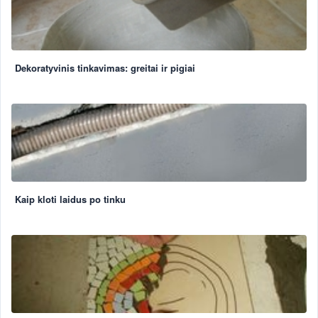
Dekoratyvinis tinkavimas: greitai ir pigiai
Kaip kloti laidus po tinku