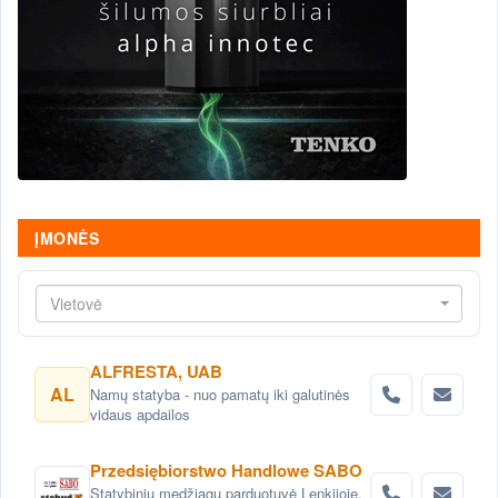
ĮMONĖS
Vietovė
ALFRESTA, UAB
AL
Namų statyba - nuo pamatų iki galutinės
vidaus apdailos
Przedsiębiorstwo Handlowe SABO
Statybinių medžiagų parduotuvė Lenkijoje,