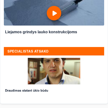
Liejamos grindys lauko konstrukcijoms
SPECIALISTAS ATSAKO
Draudimas statant ūkio būdu