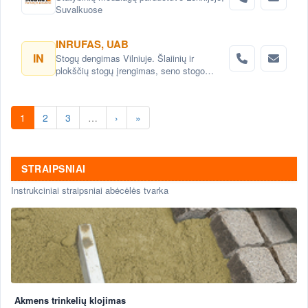
Suvalkuose
INRUFAS, UAB
IN
Stogų dengimas Vilniuje. Šlaiinių ir
plokščių stogų įrengimas, seno stogo
keitimas renovacija Vilnius. Stogo dangos
montavimas Vilnius. stogo skardinimas
Vilniuje. Stogų remonto darbai, stogo
1
2
3
…
›
»
renovacija Vilniuje.
STRAIPSNIAI
Instrukciniai straipsniai abėcėlės tvarka
Akmens trinkelių klojimas