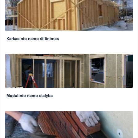
Karkasinio namo šiltinimas
Modulinio namo statyba