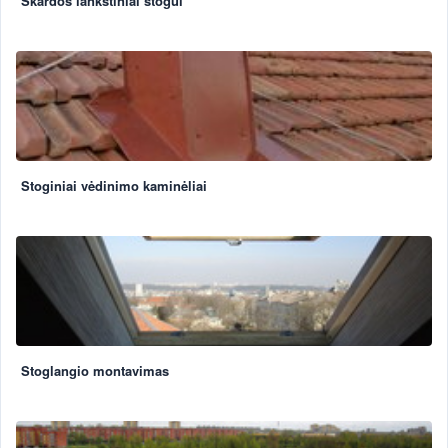
Skardos lankstiniai stogui
Stoginiai vėdinimo kaminėliai
Stoglangio montavimas