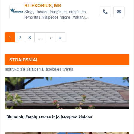
BLIEKORIUS, MB
Stogų, fasadų įrengimas, dengimas,
remontas Klaipėdos rajone, Vakarų
Lietuvoje
1
2
3
…
›
»
STRAIPSNIAI
Instrukciniai straipsniai abėcėlės tvarka
Bituminių čerpių stogas ir jo įrengimo klaidos