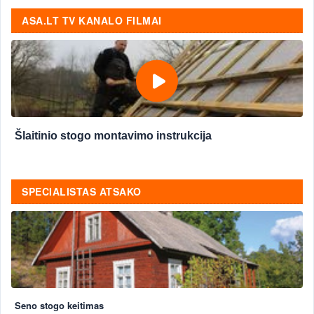
ASA.LT TV KANALO FILMAI
Šlaitinio stogo montavimo instrukcija
SPECIALISTAS ATSAKO
Seno stogo keitimas