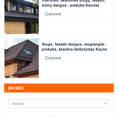
Plieninės, skardinės stogų, fasado,
sienų dangos - prekyba Kaunas
Įsiminti
Stogo, fasado dangos, stoglangiai -
prekyba, skardos lankstymas Kaune
Įsiminti
ĮMONĖS
Vietovė