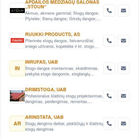
APDAILOS MEDŽIAGŲ SALONAS
„STOUN“
Akmuo, akmens gaminiai; Stogų dangos;
Plytelės; Sienų dangos; Grindų dangos;
Statybinės medžiagos; Fasadai; stogai;
interejeras; Apdailos medžiagos
RUUKKI PRODUCTS, AS
Plieninės stogų dangos, lietvamzdžiai,
sniego užtvaros, kopetėlės ir kt. stogo
priedai
INRUFAS, UAB
IN
Stogo dangos montavimas, skardinimas,
prekyba stogo dangomis, stoglangių
montavimas
DRIMSTOGA, UAB
Profesionalus šlaitinių stogų projektavimas,
dengimas, perdengimas, remontas.
Karkasinių namų projektai ir statyba.Laiptų
gamyba ir įrengimas Vilniaus raj.
ARINSTATA, UAB
AR
Stogų dengimo darbai, plokščiųjų ir šlaitinių
stogų dengimas