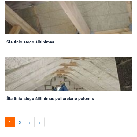
Šlaitinio stogo šiltinimas
Šlaitinio stogo šiltinimas poliuretano putomis
1
2
›
»