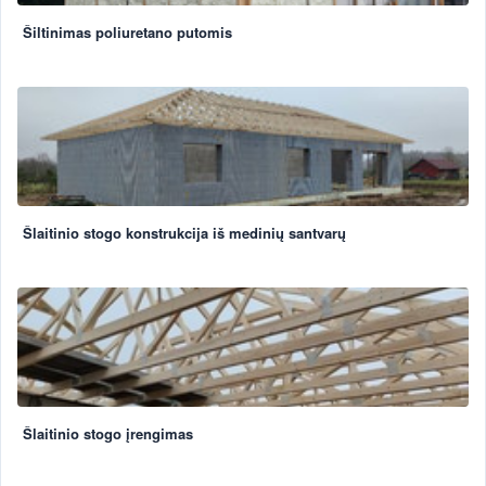
Šiltinimas poliuretano putomis
Šlaitinio stogo konstrukcija iš medinių santvarų
Šlaitinio stogo įrengimas