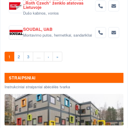
„Roth Czech“ ženklo atstovas
Lietuvoje
Dušo kabinos, vonios
SOUDAL, UAB
Montavimo putos, hermetikai, sandarikliai
1
2
3
…
›
»
STRAIPSNIAI
Instrukciniai straipsniai abėcėlės tvarka