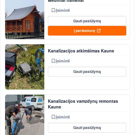
Įsiminti
Gauti pasiūlymą
Į parduotuvę
Kanalizacijos atkimšimas Kaune
Įsiminti
Gauti pasiūlymą
Kanalizacijos vamzdynų remontas
Kaune
Įsiminti
Gauti pasiūlymą