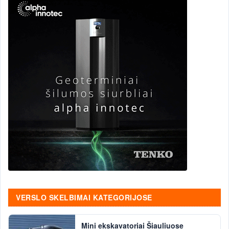
VERSLO SKELBIMAI KATEGORIJOSE
Mini ekskavatoriai Šiauliuose