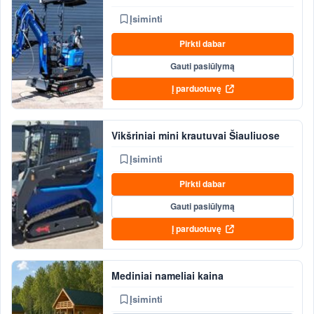
Įsiminti
Pirkti dabar
Gauti pasiūlymą
Į parduotuvę
Vikšriniai mini krautuvai Šiauliuose
Įsiminti
Pirkti dabar
Gauti pasiūlymą
Į parduotuvę
Mediniai nameliai kaina
Įsiminti