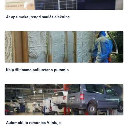
Ar apsimoka įrengti saulės elektrinę
Kaip šiltinama poliuretano putomis
Automobilio remontas Vilniuje