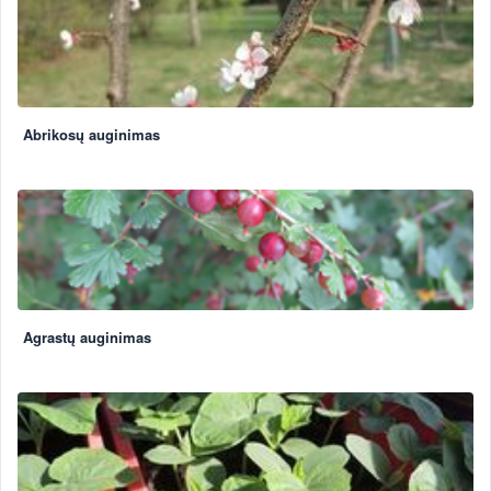
Abrikosų auginimas
Agrastų auginimas