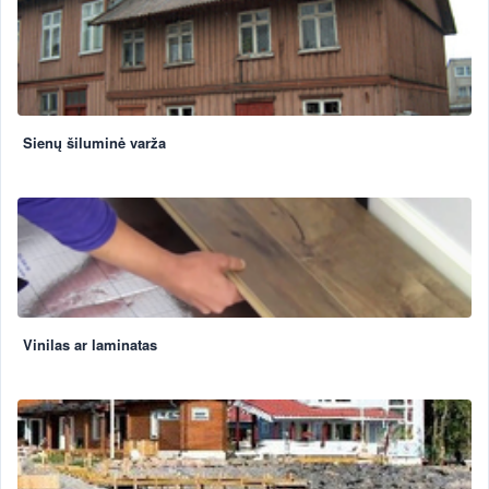
Sienų šiluminė varža
Vinilas ar laminatas