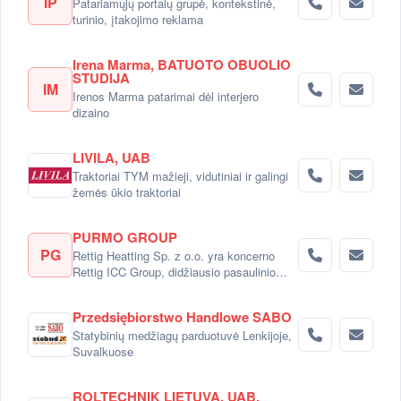
IP
Patariamųjų portalų grupė, kontekstinė,
turinio, įtakojimo reklama
Irena Marma, BATUOTO OBUOLIO
STUDIJA
IM
Irenos Marma patarimai dėl interjero
dizaino
LIVILA, UAB
Traktoriai TYM mažieji, vidutiniai ir galingi
žemės ūkio traktoriai
PURMO GROUP
PG
Rettig Heatting Sp. z o.o. yra koncerno
Rettig ICC Group, didžiausio pasaulinio
radiatorių gamintojo dalimi.
Przedsiębiorstwo Handlowe SABO
Statybinių medžiagų parduotuvė Lenkijoje,
Suvalkuose
ROLTECHNIK LIETUVA, UAB,