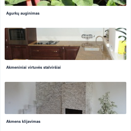
Agurkų auginimas
Akmeniniai virtuvės stalviršiai
Akmens klijavimas