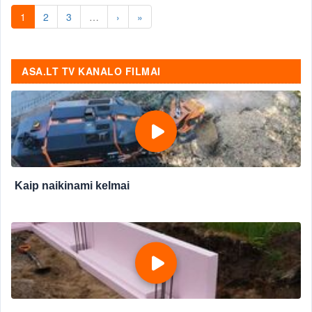
1
2
3
…
›
»
ASA.LT TV KANALO FILMAI
Kaip naikinami kelmai