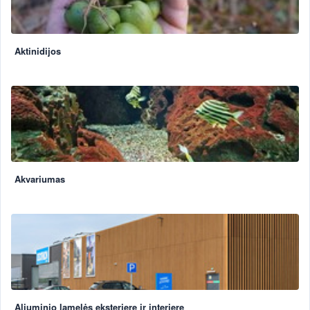
Aktinidijos
Akvariumas
Aliuminio lamelės eksterjere ir interjere