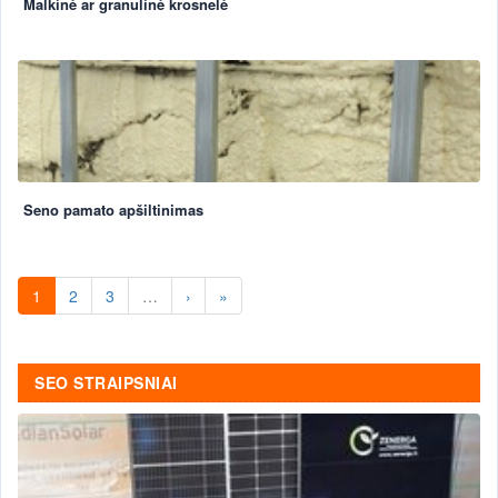
Malkinė ar granulinė krosnelė
Seno pamato apšiltinimas
1
2
3
…
›
»
SEO STRAIPSNIAI