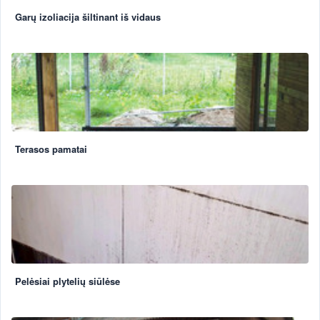
Garų izoliacija šiltinant iš vidaus
Terasos pamatai
Pelėsiai plytelių siūlėse