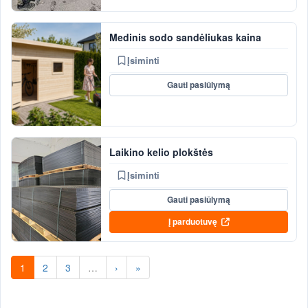
Medinis sodo sandėliukas kaina
Įsiminti
Gauti pasiūlymą
Laikino kelio plokštės
Įsiminti
Gauti pasiūlymą
Į parduotuvę
1
2
3
…
›
»