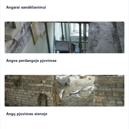
Angarai sandėliavimui
Angos perdangoje pjovimas
Angų pjovimas sienoje