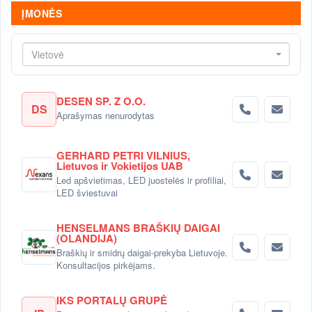
ĮMONĖS
Vietovė
DESEN SP. Z O.O.
DS
Aprašymas nenurodytas
GERHARD PETRI VILNIUS,
Lietuvos ir Vokietijos UAB
Led apšvietimas, LED juostelės ir profiliai,
LED šviestuvai
HENSELMANS BRAŠKIŲ DAIGAI
(OLANDIJA)
Braškių ir smidrų daigai-prekyba Lietuvoje.
Konsultacijos pirkėjams.
IKS PORTALŲ GRUPĖ