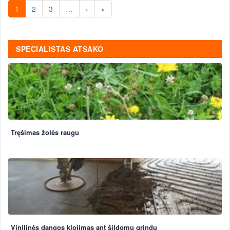
1
2
3
…
›
»
SPECIALISTAS ATSAKO
Tręšimas žolės raugu
Vinilinės dangos klojimas ant šildomų grindų