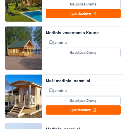
Gauti pasiūlymą
Į parduotuvę
Medinis vasarnamis Kaune
Įsiminti
Gauti pasiūlymą
Maži mediniai nameliai
Įsiminti
Gauti pasiūlymą
Į parduotuvę
Mediniai nameliai