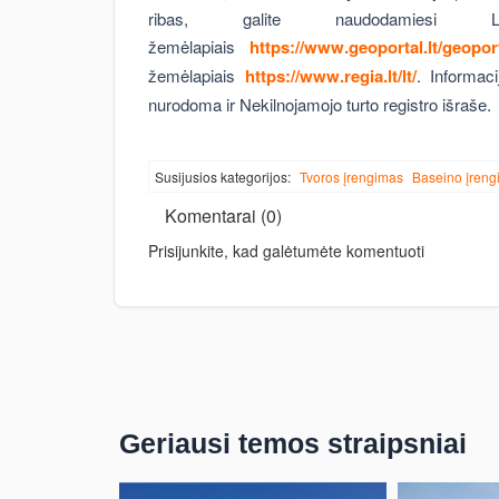
ribas, galite naudodamiesi Li
žemėlapiais
https://www.geoportal.lt/geoport
žemėlapiais
https://www.regia.lt/lt/
. Informac
nurodoma ir Nekilnojamojo turto registro išraše.
Susijusios kategorijos:
Tvoros įrengimas
Baseino įreng
Komentarai (0)
Prisijunkite, kad galėtumėte komentuoti
Geriausi temos straipsniai