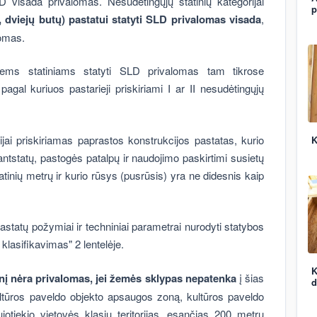
LD visada privalomas. Nesudėtingųjų statinių kategorijai
p
 dviejų butų) pastatui statyti SLD privalomas visada
,
tomas.
iems statiniams statyti SLD privalomas tam tikrose
 pagal kuriuos pastarieji priskiriami I ar II nesudėtingųjų
jai priskiriamas paprastos konstrukcijos pastatas, kurio
K
antstatų, pastogės patalpų ir naudojimo paskirtimi susietų
tinių metrų ir kurio rūsys (pusrūsis) yra ne didesnis kaip
 pastatų požymiai ir techniniai parametrai nurodyti statybos
klasifikavimas" 2 lentelėje.
K
inį nėra privalomas,
jei žemės sklypas nepatenka
į šias
d
, kultūros paveldo objekto apsaugos zoną, kultūros paveldo
ujotiekio vietovės klasių teritorijas, esančias 200 metrų