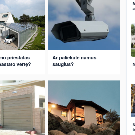
M
a
amo priestatas
Ar paliekate namus
pastato vertę?
saugius?
N
N
t