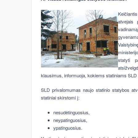
Keičianti
atvejais
vadinamą s
gyvenamąj
Valstybinę
minister
statyti 
atsižve
klausimus, informuoja, kokiems statiniams SLD 
SLD privalomumas naujo statinio statybos atvej
statiniai skirstomi į:
nesudėtinguosius,
neypatinguosius,
ypatinguosius.