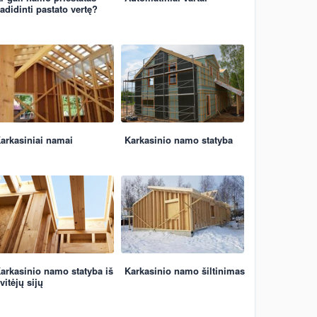
adidinti pastato vertę?
arkasiniai namai
Karkasinio namo statyba
arkasinio namo statyba iš
Karkasinio namo šiltinimas
vitėjų sijų