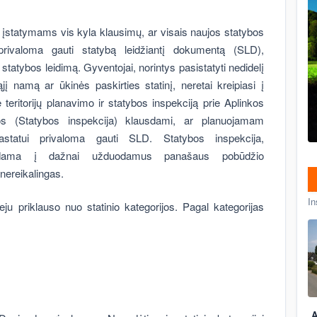
s įstatymams vis kyla klausimų, ar visais naujos statybos
 privaloma gauti statybą leidžiantį dokumentą (SLD),
tatybos leidimą. Gyventojai, norintys pasistatyti nedidelį
į namą ar ūkinės paskirties statinį, neretai kreipiasi į
 teritorijų planavimo ir statybos inspekciją prie Aplinkos
ijos (Statybos inspekcija) klausdami, ar planuojamam
pastatui privaloma gauti SLD. Statybos inspekcija,
lgdama į dažnai užduodamus panašaus pobūdžio
nereikalingas.
In
u priklauso nuo statinio kategorijos. Pagal kategorijas
A