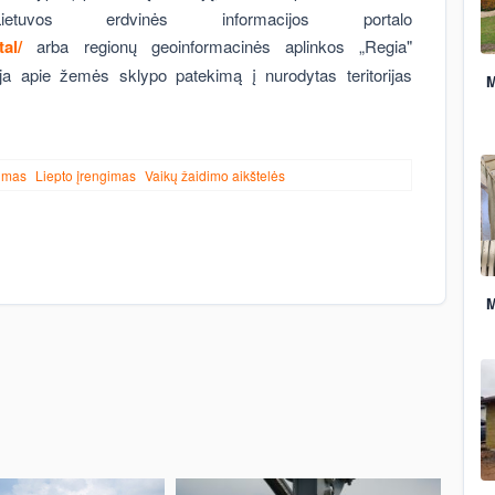
etuvos erdvinės informacijos portalo
al/
arba regionų geoinformacinės aplinkos „Regia"
ija apie žemės sklypo patekimą į nurodytas teritorijas
M
imas
Liepto įrengimas
Vaikų žaidimo aikštelės
M