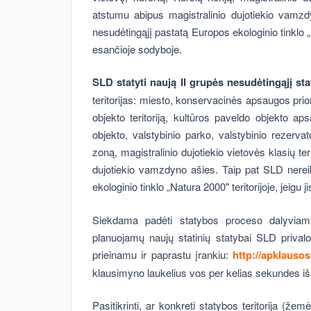
atstumu abipus magistralinio dujotiekio vamzd
nesudėtingąjį pastatą Europos ekologinio tinklo „Na
esančioje sodyboje.
SLD statyti naują II grupės nesudėtingąjį st
teritorijas: miesto, konservacinės apsaugos prio
objekto teritoriją, kultūros paveldo objekto 
objekto, valstybinio parko, valstybinio rezerva
zoną, magistralinio dujotiekio vietovės klasių t
dujotiekio vamzdyno ašies. Taip pat SLD nereik
ekologinio tinklo „Natura 2000" teritorijoje, jeigu 
Siekdama padėti statybos proceso dalyviams 
planuojamų naujų statinių statybai SLD prival
prieinamu ir paprastu įrankiu:
http://apklausos
klausimyno laukelius vos per kelias sekundes išsi
Pasitikrinti, ar konkreti statybos teritorija (ž