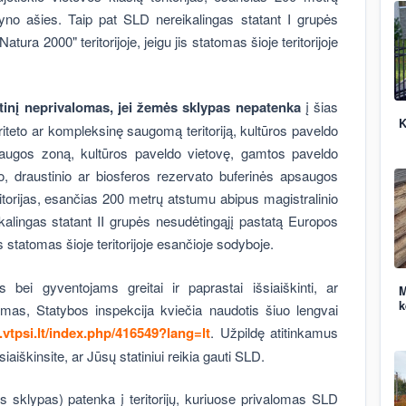
yno ašies. Taip pat SLD nereikalingas statant I grupės
tura 2000" teritorijoje, jeigu jis statomas šioje teritorijoje
atinį neprivalomas, jei žemės sklypas nepatenka
į šias
K
riteto ar kompleksinę saugomą teritoriją, kultūros paveldo
apsaugos zoną, kultūros paveldo vietovę, gamtos paveldo
to, draustinio ar biosferos rezervato buferinės apsaugos
eritorijas, esančias 200 metrų atstumu abipus magistralinio
alingas statant II grupės nesudėtingąjį pastatą Europos
jis statomas šioje teritorijoje esančioje sodyboje.
bei gyventojams greitai ir paprastai išsiaiškinti, ar
M
k
omas, Statybos inspekcija kviečia naudotis šiuo lengvai
.vtpsi.lt/index.php/416549?lang=lt
. Užpildę atitinkamus
aiškinsite, ar Jūsų statiniui reikia gauti SLD.
emės sklypas) patenka į teritorijų, kuriuose privalomas SLD