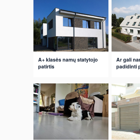
A+ klasės namų statytojo
Ar gali n
patirtis
padidinti 