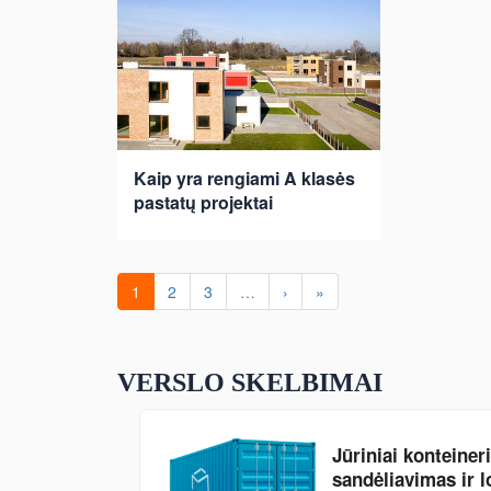
Kaip yra rengiami A klasės
pastatų projektai
1
2
3
…
›
»
VERSLO SKELBIMAI
Jūriniai konteiner
sandėliavimas ir l