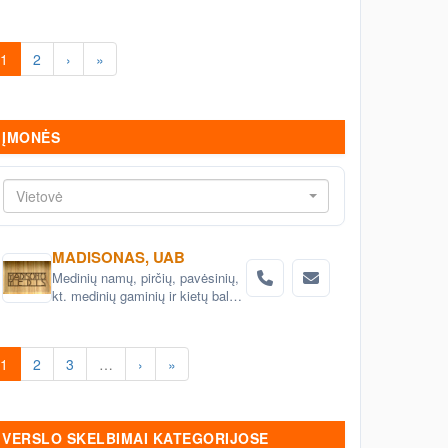
1
2
›
»
ĮMONĖS
Vietovė
MADISONAS, UAB
Medinių namų, pirčių, pavėsinių,
kt. medinių gaminių ir kietų baldų
projektavimas ir gamyba
1
2
3
…
›
»
VERSLO SKELBIMAI KATEGORIJOSE