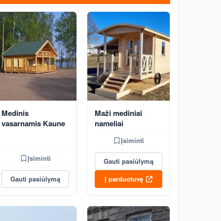
Medinis
Maži mediniai
vasarnamis Kaune
nameliai
Įsiminti
Įsiminti
Gauti pasiūlymą
Gauti pasiūlymą
Į parduotuvę