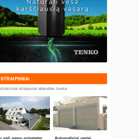
STRAIPSNIAI
strukciniai straipsniai abėcėlės tvarka
r gali namo priestatas
Automatiniai vartai