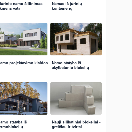
ūrinio namo šiltinimas
Namas iš jūrinių
kmens vata
konteinerių
amo projektavimo klaidos
Namo statyba iš
akytbetonio blokelių
amo statyba iš
Nauji silikatiniai blokeliai -
ermoblokelių
greičiau ir tvirtai