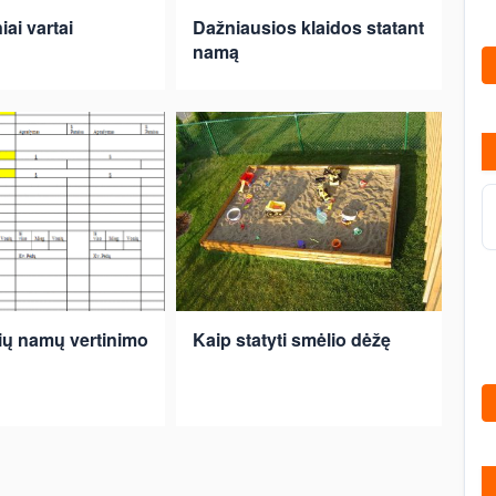
ai vartai
Dažniausios klaidos statant
namą
lių namų vertinimo
Kaip statyti smėlio dėžę