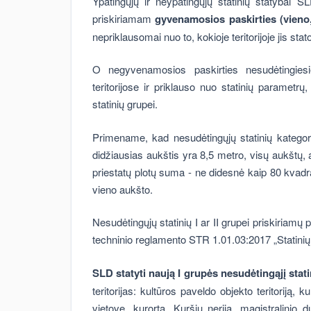
Ypatingųjų ir neypatingųjų statinių statybai S
priskiriamam
gyvenamosios paskirties (vieno,
nepriklausomai nuo to, kokioje teritorijoje jis sta
O negyvenamosios paskirties nesudėtingies
teritorijose ir priklauso nuo statinių parametrų,
statinių grupei.
Primename, kad nesudėtingųjų statinių kategori
didžiausias aukštis yra 8,5 metro, visų aukštų, 
priestatų plotų suma - ne didesnė kaip 80 kvadra
vieno aukšto.
Nesudėtingųjų statinių I ar II grupei priskiriamų
techninio reglamento STR 1.01.03:2017 „Statinių 
SLD statyti naują I grupės nesudėtingąjį stat
teritorijas: kultūros paveldo objekto teritoriją
vietovę, kurortą, Kuršių neriją, magistralinio d