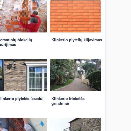
eraminių blokelių
Klinkerio plytelių klijavimas
ūrijimas
linkerio plytelės fasadui
Klinkerio trinkelės
grindiniui