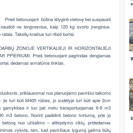
s
Prieš betonuojant būtina išlyginti vietovę bei suspausti
audoti ne lengvesnius, kaip 120 kg svorio įrenginius.
tais. Takelių kraštus turi riboti bortai.
ARBŲ ZONOJE VERTIKALIEJI IR HORIZONTALIEJI
PPIERIUMI. Prieš betonuojant pagrindas dengiamas
B
bortai, dedamas armatūros tinklas.
luoksnis, priklausomai nuo planuojamo paviršiui taikomo
: jis turi būti M400 rūšies, jo sudėtyje turi būti apie 2cm
o gamyklose ir tuo pat metu transportuojamas 6-9 m3
90 m3 betono. Norint padidinti betono tvirtumą, prie jo
D
 betoną nuo užšalimo – atitirpdymo ciklų, pridedamas
lyginimas vyksta, tam, kad paviršiaus lygumą galima būtų