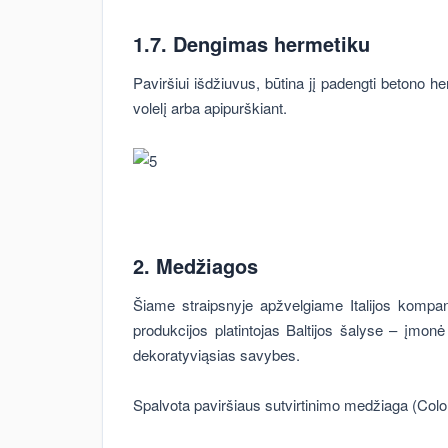
1.7. Dengimas hermetiku
Paviršiui išdžiuvus, būtina jį padengti betono 
volelį arba apipurškiant.
2. Medžiagos
Šiame straipsnyje apžvelgiame Italijos kompa
produkcijos platintojas Baltijos šalyse – įmo
dekoratyviąsias savybes.
Spalvota paviršiaus sutvirtinimo medžiaga (Colo