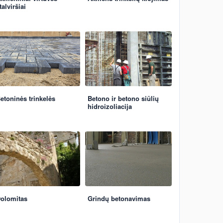
talviršiai
etoninės trinkelės
Betono ir betono siūlių
hidroizoliacija
olomitas
Grindų betonavimas