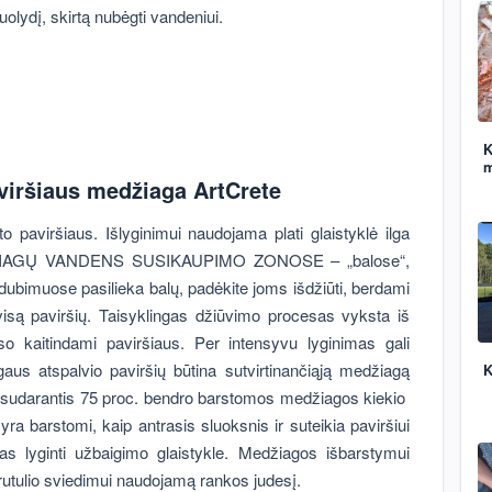
uolydį, skirtą nubėgti vandeniui.
K
m
aviršiaus medžiaga ArtCrete
 paviršiaus. Išlyginimui naudojama plati glaistyklė ilga
IAGŲ VANDENS SUSIKAUPIMO ZONOSE – „balose“,
dubimuose pasilieka balų, padėkite joms išdžiūti, berdami
isą paviršių. Taisyklingas džiūvimo procesas vyksta iš
so kaitindami paviršiaus. Per intensyvu lyginimas gali
gaus atspalvio paviršių būtina sutvirtinančiąją medžiagą
K
s, sudarantis 75 proc. bendro barstomos medžiagos kiekio
yra barstomi, kaip antrasis sluoksnis ir suteikia paviršiui
as lyginti užbaigimo glaistykle. Medžiagos išbarstymui
utulio sviedimui naudojamą rankos judesį.