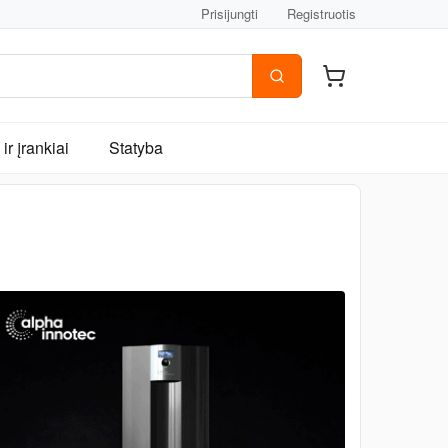
Prisijungti
Registruotis
ir įrankiai
Statyba