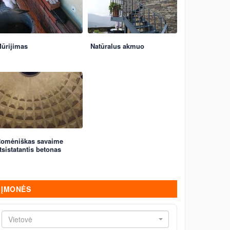
ūrijimas
Natūralus akmuo
omėniškas savaime
tsistatantis betonas
ĮMONĖS
Vietovė