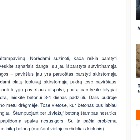
M
 štampavimą. Norėdami sužinoti, kada reikia barstyti
eskite sąnariais danga su jau išbarstyta sutvirtinamąja
gos – paviršius jau yra paruoštas barstyti skirstomąja
odami platų teptuką) skirstomąją pudrą tose paviršiaus
R
uti tolygų paviršiaus atspalvį, pudrą barstykite tolygiai
a
rą, leiskite betonui 3-4 dienas padžiūti. Dalis pudroje
vimo metu drėgmėje. Tose vietose, kur betonas bus labiau
ingiau. Štampuojant per „šviežų“ betoną štampas nesutiks
 papildoma spalva nesusigers. Su ta pačia problema
 laiką betoną (maišant vietoje nedideliais kiekiais).