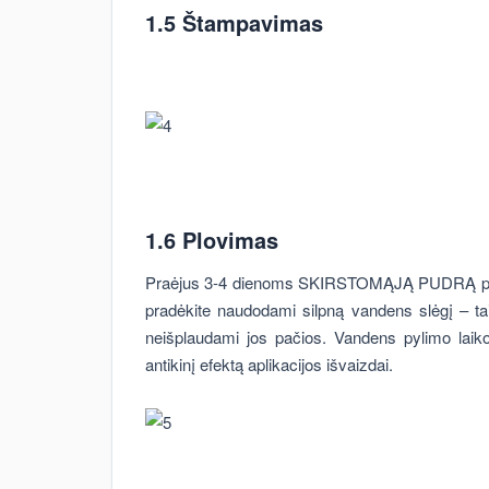
1.5 Štampavimas
1.6 Plovimas
Praėjus 3-4 dienoms SKIRSTOMĄJĄ PUDRĄ pašal
pradėkite naudodami silpną vandens slėgį – tai
neišplaudami jos pačios. Vandens pylimo laiko 
antikinį efektą aplikacijos išvaizdai.