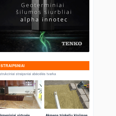
STRAIPSNIAI
strukciniai straipsniai abėcėlės tvarka
kmeniniai virtuvės
Akmens trinkelių klojimas