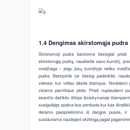
1.4 Dengimas skirstomąja pudra
Skirstomoji pudra barstoma tiesiogiai prieš
skirstomąją pudrą, naudokite savo kumštį, prav
medžiaga – jeigu jūsų kumštyje neliks medžia
pudra. Barstykite (ar tiesiog padenkite, naud
vietose, kur vėliau dėsite štampus. Norėdami ga
visame paviršiaus plote. Prieš nuplaudami pud
esančio dažiklio ištirps išsiskyrusioje štampa
susigulėjęs spalva bus perduota kur kas išraišk
deramo pasipriešinimo iš dangos pusės, ir
susiduriama naudojant skirtingą pagal pagaminimo