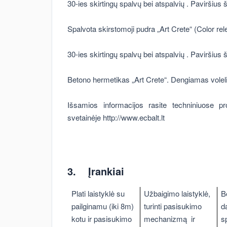
30-ies skirtingų spalvų bei atspalvių . Pavirš
Spalvota skirstomoji pudra „Art Crete“ (Color re
30-ies skirtingų spalvų bei atspalvių . Pavirš
Betono hermetikas „Art Crete“. Dengiamas voleli
Išsamios informacijos rasite techniniuose pr
svetainėje http://www.ecbalt.lt
3. Įrankiai
Plati laistyklė su
Užbaigimo laistyklė,
B
pailginamu (iki 8m)
turinti pasisukimo
d
kotu ir pasisukimo
mechanizmą ir
s