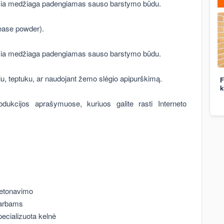
ius šia medžiaga padengiamas sauso barstymo būdu.
lease powder).
ius šia medžiaga padengiamas sauso barstymo būdu.
u, teptuku, ar naudojant žemo slėgio apipurškimą.
F
k
odukcijos aprašymuose, kuriuos galite rasti Interneto
etonavimo
arbams
pecializuota kelnė