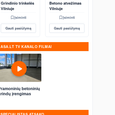
Grindinio trinkelės
Betono atvežimas
Vilniuje
Vilniuje
Įsiminti
Įsiminti
Gauti pasiūlymą
Gauti pasiūlymą
ASA.LT TV KANALO FILMAI
Pramoninių betoninių
grindų įrengimas
SPECIALISTAS ATSAKO