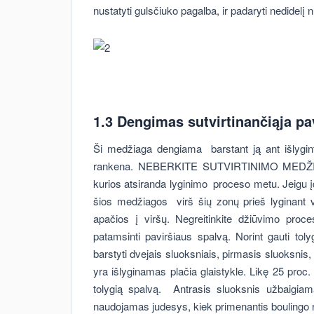
nustatyti gulsčiuko pagalba, ir padaryti nedidelį n
1.3 Dengimas sutvirtinančiąja p
Ši medžiaga dengiama barstant ją ant išlyginto
rankena. NEBERKITE SUTVIRTINIMO MEDŽ
kurios atsiranda lyginimo proceso metu. Jeigu į
šios medžiagos virš šių zonų prieš lyginant v
apačios į viršų. Negreitinkite džiūvimo proce
patamsinti paviršiaus spalvą. Norint gauti toly
barstyti dvejais sluoksniais, pirmasis sluoksni
yra išlyginamas plačia glaistykle. Likę 25 proc. 
tolygią spalvą. Antrasis sluoksnis užbaigiam
naudojamas judesys, kiek primenantis boulingo r