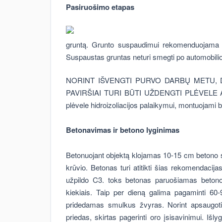
Pasiruošimo etapas
gruntą. Grunto suspaudimui rekomenduojama n
Suspaustas gruntas neturi smegti po automobilio ra
NORINT IŠVENGTI PURVO DARBŲ METU, D
PAVIRŠIAI TURI BŪTI UŽDENGTI PLĖVELE AR 
plėvele hidroizoliacijos palaikymui, montuojami 
Betonavimas ir betono lyginimas
Betonuojant objektą klojamas 10-15 cm betono s
krūvio. Betonas turi atitikti šias rekomendacijas
užpildo C3. toks betonas paruošiamas beton
kiekiais. Taip per dieną galima pagaminti 60-
pridedamas smulkus žvyras. Norint apsaugoti
priedas, skirtas pagerinti oro įsisavinimui. Iš