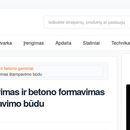
tvarka
Įrengimas
Apdaila
Statiniai
Technika 
ir betono gaminiai
avimas štampavimo būdu
vimas ir betono formavimas
avimo būdu