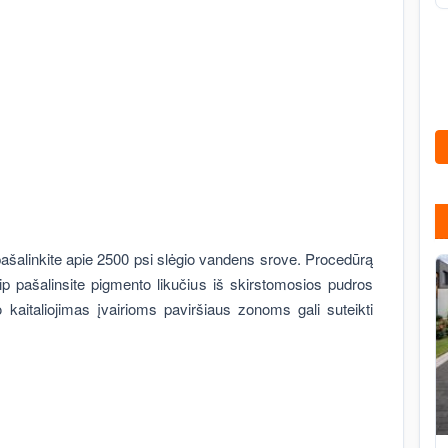
inkite apie 2500 psi slėgio vandens srove. Procedūrą
p pašalinsite pigmento likučius iš skirstomosios pudros
kaitaliojimas įvairioms paviršiaus zonoms gali suteikti