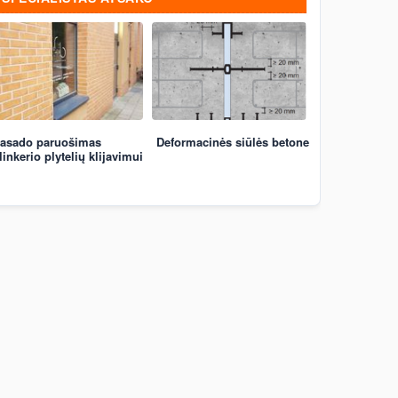
asado paruošimas
Deformacinės siūlės betone
linkerio plytelių klijavimui