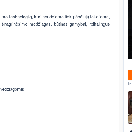
imo technologiją, kuri naudojama tiek pėsčiųjų takeliams,
i išnagrinėsime medžiagas, būtinas gamybai, reikalingus
In
 medžiagomis
A