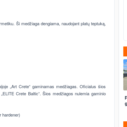
hermetiku. Ši medžiaga dengiama, naudojant platų teptuką,
nijoje „Art Crete“ gaminamas medžiagas. Oficialus šios
nė „ELITE Crete Baltic“. Šios medžiagos nulemia gaminio
r hardener)