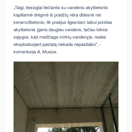
„Taigi, tiesiogiai liečiantis su vandeniu akytbetonio
kapiliarinė drėgmė iš pradžių nėra didesnė nei
keramzitbetonio, tik praėjus ilgesniam laikui porėtas
akytbetonis įgeria daugiau vandens, tačiau tokios
sąlygos, kad medžiaga mirktų vandenyje, realiai
eksploatuojant pastatą niekada nepasitaiko", -
komentuoja A. Musius.