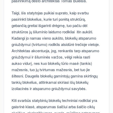
pasirinkimą dėsto architektas Tomas Buleišis.
Taigi, šis statytojas puikiai suprato, kaip svarbu
pasirinkti blokelius, kurie turi porėtą struktūrą,
gebančią greitai išgarinti drėgmę, tuo pačiu dėl
struktūros jų šiluminio laidumo rodikliai itin aukšti.
Kadangi jo namas vieno aukšto, blokelių atsparumo
gniuždymui (tvirtumo) rodiklis atsidūrė trečioje vietoje.
Architektas akcentuoja, jog, renkantis tarp atsparumo
gniuždymui ir šiluminės varžos, vėlgi reikia rasti
aukso vidurį, nes kuo blokelių tūrio masė (tankis)
mažesnis, tuo jų tvirtumas mažesnis, bet tuo jie
šiltesni. Daugelis blokelių gamintojų gamina skirtingų
tankių blokelius, atitinkamai skiriasi šių blokelių
izoliacinės ir atsparumo gniuždymui savybės.
Kiti svarbūs statybinių blokelių techniniai rodikliai yra
gaisrinė klasė, atsparumas šalčiui arba šalčio ciklų
skaičius, ekologiškumas, svoris, mūrijimo patogumas,