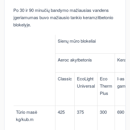
Po 30 ir 90 minučių bandymo mažiausias vandens
įgeriamumas buvo mažiausio tankio keramzitbetonio
blokelyje.
Sienų mūro blokeliai
Aeroc akytbetonis
Keramz
Classic
EcoLight
Eco
I-as
Universal
Therm
gamint
Plus
Tūrio masė
425
375
300
690
kg/kub.m