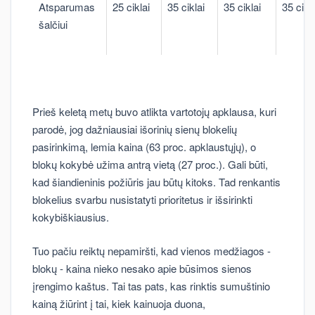
Atsparumas
25 ciklai
35 ciklai
35 ciklai
35 cikl
šalčiui
Prieš keletą metų buvo atlikta vartotojų apklausa, kuri
parodė, jog dažniausiai išorinių sienų blokelių
pasirinkimą, lemia kaina (63 proc. apklaustųjų), o
blokų kokybė užima antrą vietą (27 proc.). Gali būti,
kad šiandieninis požiūris jau būtų kitoks. Tad renkantis
blokelius svarbu nusistatyti prioritetus ir išsirinkti
kokybiškiausius.
Tuo pačiu reiktų nepamiršti, kad vienos medžiagos -
blokų - kaina nieko nesako apie būsimos sienos
įrengimo kaštus. Tai tas pats, kas rinktis sumuštinio
kainą žiūrint į tai, kiek kainuoja duona,