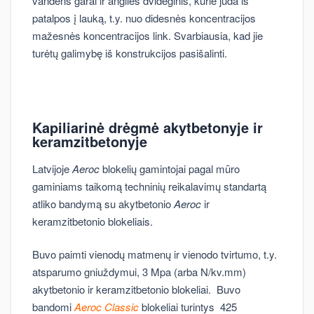
vandens garai ir anglies dvideginis, kurie juda iš
patalpos į lauką, t.y. nuo didesnės koncentracijos
mažesnės koncentracijos link. Svarbiausia, kad jie
turėtų galimybę iš konstrukcijos pasišalinti.
Kapiliarinė drėgmė akytbetonyje ir
keramzitbetonyje
Latvijoje
Aeroc
blokelių gamintojai pagal mūro
gaminiams taikomą techninių reikalavimų standartą
atliko bandymą su akytbetonio
Aeroc
ir
keramzitbetonio blokeliais.
Buvo paimti vienodų matmenų ir vienodo tvirtumo, t.y.
atsparumo gniuždymui, 3 Mpa (arba N/kv.mm)
akytbetonio ir keramzitbetonio blokeliai. Buvo
bandomi
Aeroc Classic
blokeliai turintys 425