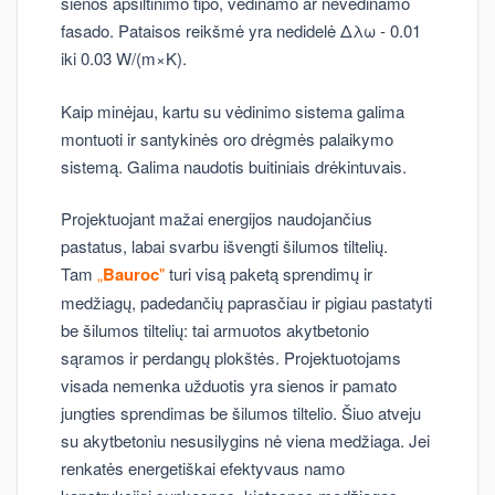
sienos apšiltinimo tipo, vėdinamo ar nevėdinamo
fasado. Pataisos reikšmė yra nedidelė Δλω - 0.01
iki 0.03 W/(m×K).
Kaip minėjau, kartu su vėdinimo sistema galima
montuoti ir santykinės oro drėgmės palaikymo
sistemą. Galima naudotis buitiniais drėkintuvais.
Projektuojant mažai energijos naudojančius
pastatus, labai svarbu išvengti šilumos tiltelių.
Tam
„
Bauroc
"
turi visą paketą sprendimų ir
medžiagų, padedančių paprasčiau ir pigiau pastatyti
be šilumos tiltelių: tai armuotos akytbetonio
sąramos ir perdangų plokštės. Projektuotojams
visada nemenka užduotis yra sienos ir pamato
jungties sprendimas be šilumos tiltelio. Šiuo atveju
su akytbetoniu nesusilygins nė viena medžiaga. Jei
renkatės energetiškai efektyvaus namo