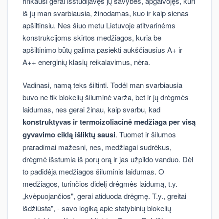
rinkausi gerai išstudijavęs jų savybes, apgalvojęs, kuri
iš jų man svarbiausia, žinodamas, kuo ir kaip sienas
apšiltinsiu. Nes šiuo metu Lietuvoje atitvarinėms
konstrukcijoms skirtos medžiagos, kuria be
apšiltinimo būtų galima pasiekti aukščiausius A+ ir
A++ energinių klasių reikalavimus, nėra.
Vadinasi, namą teks šiltinti. Todėl man svarbiausia
buvo ne tik blokelių šiluminė varža, bet ir jų drėgmės
laidumas, nes gerai žinau, kaip svarbu, kad
konstruktyvas ir termoizoliacinė medžiaga per visą
gyvavimo ciklą išliktų sausi
. Tuomet ir šilumos
praradimai mažesni, nes, medžiagai sudrėkus,
drėgmė išstumia iš porų orą ir jas užpildo vanduo. Dėl
to padidėja medžiagos šiluminis laidumas. O
medžiagos, turinčios didelį drėgmės laidumą, t.y.
„kvėpuojančios", gerai atiduoda drėgmę. T.y., greitai
išdžiūsta", - savo logiką apie statybinių blokelių