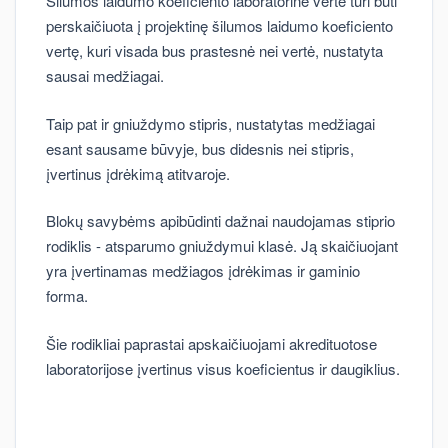
Šilumos laidumo koeficiento laboratorinė vertė turi būti
perskaičiuota į projektinę šilumos laidumo koeficiento
vertę, kuri visada bus prastesnė nei vertė, nustatyta
sausai medžiagai.
Taip pat ir gniuždymo stipris, nustatytas medžiagai
esant sausame būvyje, bus didesnis nei stipris,
įvertinus įdrėkimą atitvaroje.
Blokų savybėms apibūdinti dažnai naudojamas stiprio
rodiklis - atsparumo gniuždymui klasė. Ją skaičiuojant
yra įvertinamas medžiagos įdrėkimas ir gaminio
forma.
Šie rodikliai paprastai apskaičiuojami akredituotose
laboratorijose įvertinus visus koeficientus ir daugiklius.