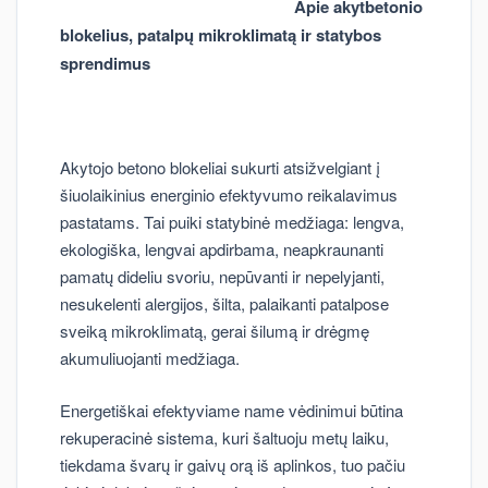
Apie akytbetonio
blokelius, patalpų mikroklimatą ir statybos
sprendimus
Akytojo betono blokeliai sukurti atsižvelgiant į
šiuolaikinius energinio efektyvumo reikalavimus
pastatams. Tai puiki statybinė medžiaga: lengva,
ekologiška, lengvai apdirbama, neapkraunanti
pamatų dideliu svoriu, nepūvanti ir nepelyjanti,
nesukelenti alergijos, šilta, palaikanti patalpose
sveiką mikroklimatą, gerai šilumą ir drėgmę
akumuliuojanti medžiaga.
Energetiškai efektyviame name vėdinimui būtina
rekuperacinė sistema, kuri šaltuoju metų laiku,
tiekdama švarų ir gaivų orą iš aplinkos, tuo pačiu