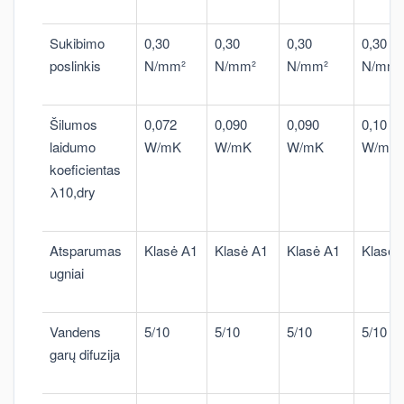
Sukibimo
0,30
0,30
0,30
0,30
poslinkis
N/mm²
N/mm²
N/mm²
N/mm²
Šilumos
0,072
0,090
0,090
0,10
laidumo
W/mK
W/mK
W/mK
W/mK
koeficientas
λ10,dry
Atsparumas
Klasė А1
Klasė А1
Klasė А1
Klasė 
ugniai
Vandens
5/10
5/10
5/10
5/10
garų difuzija