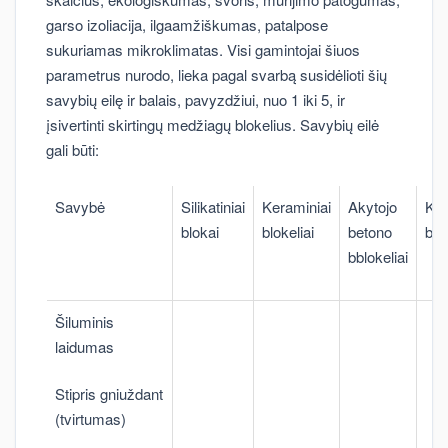
garso izoliacija, ilgaamžiškumas, patalpose
sukuriamas mikroklimatas. Visi gamintojai šiuos
parametrus nurodo, lieka pagal svarbą susidėlioti šių
savybių eilę ir balais, pavyzdžiui, nuo 1 iki 5, ir
įsivertinti skirtingų medžiagų blokelius. Savybių eilė
gali būti:
Savybė
Silikatiniai
Keraminiai
Akytojo
Ker
blokai
blokeliai
betono
blo
bblokeliai
Šiluminis
laidumas
Stipris gniuždant
(tvirtumas)