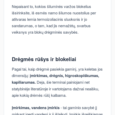
Nepaisant to, kokios šiluminės varžos blokelius
išsirinksite, iš esmės namo šilumos nuostolius per
atitvaras lemia termoizoliacinis sluoksnis ir jo
sandarumas, o tam, kad jis nemažėtų, svarbus
veiksnys yra blokų drėgminės savybės.
Drėgmės rūšys ir blokeliai
Pagal tai, kaip drėgmė pasiekia gaminį, yra keletas jos
dimensijų:
įmirkimas, drėgnis, higroskopiškumas,
kapiliarumas.
Deja, šie terminai painiojami net
statybinėje literatūroje ir vartotojams dažnai neaišku,
apie kokią drėmės rūšį kalbama.
Įmirkimas, vandens įmirkis
- tai gaminio savybė jį
mirkant įgerti vandenį ir jį išlaikyti. Įmirkis išreiškiamas