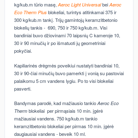
kg/kub.m tūrio masę,
Aeroc Light Universal
bei
Aeroc
Eco Therm Plus
blokeliai, turintys atitinkamai 375 ir
300 kg/kub.m tankį. Trijų gamintojų keramzitbetonio
blokelių tankis - 690, 750 ir 750 kg/kub.m. Visi
bandiniai buvo džiovinami 70 laipsnių C kameroje 10,
30 ir 90 minučių ir po išmatuoti jų geometriniai
pokyčiai.
Kapiliarinės drėgmės poveikiui nustatyti bandiniai 10,
30 ir 90-čiai minučių buvo pamerkti į vonią su pastoviai
palaikomu 5 cm vandens lygiu. Po to visi blokeliai
pasverti.
Bandymas parodė, kad mažiausio tankio
Aeroc Eco
Therm
blokeliai per pirmąsiais 10 min. įgėrė
mažiausiai vandens. 750 kg/kub.m tankio
keramzitbetonio blokeliai per pirmas 10 min. įgėrė
daugiausiai vandens - beveik 10 ml.