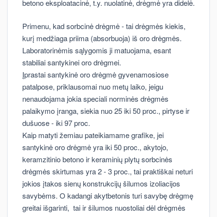
betono eksploatacinė, t.y. nuolatinė, drėgmė yra didelė.
Primenu, kad sorbcinė drėgmė - tai drėgmės kiekis,
kurį medžiaga priima (absorbuoja) iš oro drėgmės.
Laboratorinėmis sąlygomis ji matuojama, esant
stabiliai santykinei oro drėgmei.
Įprastai santykinė oro drėgmė gyvenamosiose
patalpose, priklausomai nuo metų laiko, jeigu
nenaudojama jokia speciali norminės drėgmės
palaikymo įranga, siekia nuo 25 iki 50 proc., pirtyse ir
dušuose - iki 97 proc.
Kaip matyti žemiau pateikiamame grafike, jei
santykinė oro drėgmė yra iki 50 proc., akytojo,
keramzitinio betono ir keraminių plytų sorbcinės
drėgmės skirtumas yra 2 - 3 proc., tai praktiškai neturi
jokios įtakos sienų konstrukcijų šilumos izoliacijos
savybėms. O kadangi akytbetonis turi savybę drėgmę
greitai išgarinti, tai ir šilumos nuostoliai dėl drėgmės