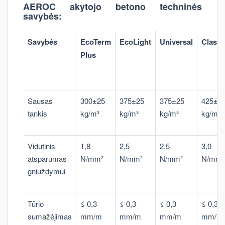
AEROC akytojo betono techninės
savybės:
Savybės
EcoTerm
EcoLight
Universal
Classi
Plus
Sausas
300±25
375±25
375±25
425±3
tankis
kg/m³
kg/m³
kg/m³
kg/m³
Vidutinis
1,8
2,5
2,5
3,0
atsparumas
N/mm²
N/mm²
N/mm²
N/mm²
gniuždymui
Tūrio
≤ 0,3
≤ 0,3
≤ 0,3
≤ 0,3
sumažėjimas
mm/m
mm/m
mm/m
mm/m