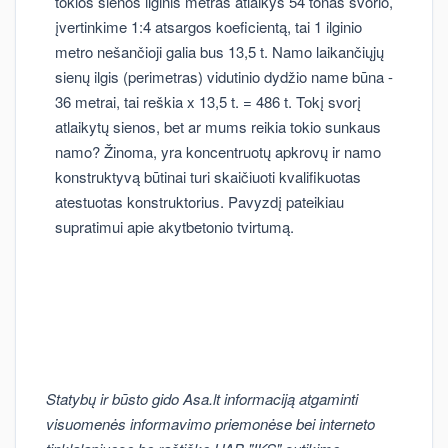
tokios sienos ilginis metras atlaikys 54 tonas svorio,
įvertinkime 1:4 atsargos koeficientą, tai 1 ilginio
metro nešančioji galia bus 13,5 t. Namo laikančiųjų
sienų ilgis (perimetras) vidutinio dydžio name būna -
36 metrai, tai reškia x 13,5 t. = 486 t. Tokį svorį
atlaikytų sienos, bet ar mums reikia tokio sunkaus
namo? Žinoma, yra koncentruotų apkrovų ir namo
konstruktyvą būtinai turi skaičiuoti kvalifikuotas
atestuotas konstruktorius. Pavyzdį pateikiau
supratimui apie akytbetonio tvirtumą.
Statybų ir būsto gido Asa.lt informaciją atgaminti
visuomenės informavimo priemonėse bei interneto