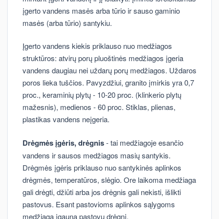
įgerto vandens masės arba tūrio ir sauso gaminio
masės (arba tūrio) santykiu.
Įgerto vandens kiekis priklauso nuo medžiagos
struktūros: atvirų porų pluoštinės medžiagos įgeria
vandens daugiau nei uždarų porų medžiagos. Uždaros
poros lieka tuščios. Pavyzdžiui, granito įmirkis yra 0,7
proc., keraminių plytų - 10-20 proc. (klinkerio plytų
mažesnis), medienos - 60 proc. Stiklas, plienas,
plastikas vandens neįgeria.
Drėgmės įgėris, drėgnis
- tai medžiagoje esančio
vandens ir sausos medžiagos masių santykis.
Drėgmės įgėris priklauso nuo santykinės aplinkos
drėgmės, temperatūros, slėgio. Ore laikoma medžiaga
gali drėgti, džiūti arba jos drėgnis gali nekisti, išlikti
pastovus. Esant pastovioms aplinkos sąlygoms
medžiaga įgauna pastovų drėgnį.