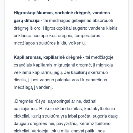
Higroskopiškumas, sorbcinė drėgmė, vandens
garų difuzija
- tai medžiagos gebėjimas absorbuoti
drėgmę iš oro. Higroskopiškai sugerto vandens kiekis
priklauso nuo aplinkos drėgnio, temperatūros,
medžiagos struktūros ir kitų veiksnių.
Kapiliarumas, kapiliarinė drėgmė -
tai medžiagoje
esančiais kapiliarais migruojanti drėgmė, ji migruoja
veikiama kapiliarinių jėgų. Jei kapiliarų skersmuo
didelis, į juos vanduo patenka vos tik panardinus
medžiagą į vandenį.
„Drėgmės rūšys, sąmoningai ar ne, dažnai
painiojamos. Rinkoje sklando mitas, kad akytbetonio
blokeliai, kurių struktūra yra labai porėta, sugeria daug
daugiau drėgmės nei, pavyzdžiui, keramzitbetonio
blokeliai. Vartotojai tokiu mitu lengvai patiki, nes