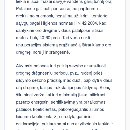
tiekia ir labai mažai savyje vandens garų turintį orą.
Patalpose gali būti per sausa, be papildomų
drėkinimo priemonių negalima užtikrinti komforto
sąlygų pagal Higienos normas HN 42 2004, kad
santykinė oro drėgmė vidaus patalpose ištisus
metus būtų 40-60 proc. Tad verta rinkti
rekuperacijos sistemą grąžinančią ištraukiamo oro
drėgmę, nors ji ir brangesnė.
Akytasis betonas turi puikią savybę akumuliuoti
drėgmę drėgnesniu periodu, pvz., rudenį prieš
šildymo sezono pradžią, ir adiduoti, papildyti vidaus
orą drėgme, kai jos trūksta įjungus šildymą. Sienų
šiluminei varžai tai turi minimalią įtaką, atliekant
pastato energetinį sertifikavimą yra pritaikomas
pataisos koeficientas, pakoreguojantis šilumos
laidumo koeficientą λ, nurodytą gaminio
deklaracijoje, priklausomai nuo akytbetonio tankio ir