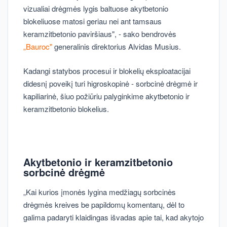
vizualiai drėgmės lygis baltuose akytbetonio
blokeliuose matosi geriau nei ant tamsaus
keramzitbetonio paviršiaus", - sako bendrovės
„Bauroc"
generalinis direktorius Alvidas Musius.
Kadangi statybos procesui ir blokelių eksploatacijai
didesnį poveikį turi higroskopinė - sorbcinė drėgmė ir
kapiliarinė, šiuo požiūriu palyginkime akytbetonio ir
keramzitbetonio blokelius.
Akytbetonio ir keramzitbetonio
sorbcinė drėgmė
„Kai kurios įmonės lygina medžiagų sorbcinės
drėgmės kreives be papildomų komentarų, dėl to
galima padaryti klaidingas išvadas apie tai, kad akytojo