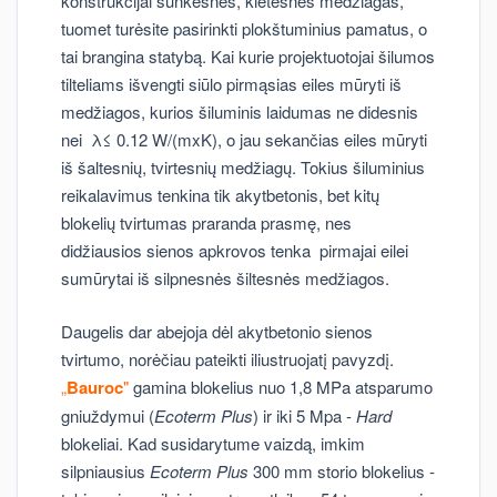
konstrukcijai sunkesnes, kietesnes medžiagas,
tuomet turėsite pasirinkti plokštuminius pamatus, o
tai brangina statybą. Kai kurie projektuotojai šilumos
tilteliams išvengti siūlo pirmąsias eiles mūryti iš
medžiagos, kurios šiluminis laidumas ne didesnis
nei λ≤ 0.12 W/(mxK), o jau sekančias eiles mūryti
iš šaltesnių, tvirtesnių medžiagų. Tokius šiluminius
reikalavimus tenkina tik akytbetonis, bet kitų
blokelių tvirtumas praranda prasmę, nes
didžiausios sienos apkrovos tenka pirmajai eilei
sumūrytai iš silpnesnės šiltesnės medžiagos.
Daugelis dar abejoja dėl akytbetonio sienos
tvirtumo, norėčiau pateikti iliustruojatį pavyzdį.
„
Bauroc
"
gamina blokelius nuo 1,8 MPa atsparumo
gniuždymui (
Ecoterm Plus
) ir iki 5 Mpa -
Hard
blokeliai. Kad susidarytume vaizdą, imkim
silpniausius
Ecoterm Plus
300 mm storio blokelius -