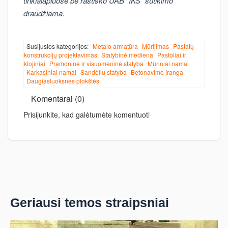
tinklalapiuose be raštiško UAB "IKS" sutikimo
draudžiama.
Susijusios kategorijos:
Metalo armatūra
Mūrijimas
Pastatų
konstrukcijų projektavimas
Statybinė mediena
Pastoliai ir
klojiniai
Pramoninė ir visuomeninė statyba
Mūriniai namai
Karkasiniai namai
Sandėlių statyba
Betonavimo įranga
Daugiasluoksnės plokštės
Komentarai (0)
Prisijunkite, kad galėtumėte komentuoti
Geriausi temos straipsniai