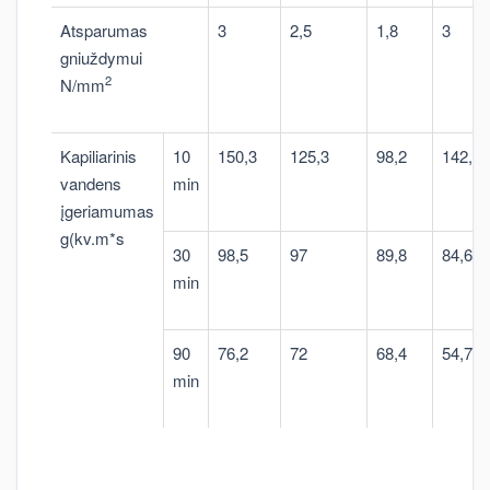
Atsparumas
3
2,5
1,8
3
gniuždymui
2
N/mm
Kapiliarinis
10
150,3
125,3
98,2
142,3
vandens
min
įgeriamumas
g(kv.m*s
30
98,5
97
89,8
84,6
min
90
76,2
72
68,4
54,7
min