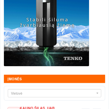
ĮMONĖS
Vietovė
KAUNO ŠILAS, UAB