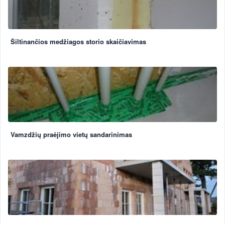
Šiltinančios medžiagos storio skaičiavimas
Vamzdžių praėjimo vietų sandarinimas