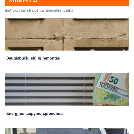
STRAIPSNIAI
Instrukciniai straipsniai abėcėlės tvarka
Daugiabučių siūlių remontas
Energijos taupymo sprendimai