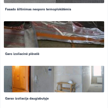
Fasado šiltinimas neoporo termoplokštėmis
Garo izoliacinė plėvelė
Garso izoliacija daugiabutyje