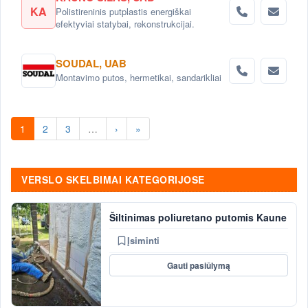
KA
Polistireninis putplastis energiškai
efektyviai statybai, rekonstrukcijai.
SOUDAL, UAB
Montavimo putos, hermetikai, sandarikliai
1
2
3
…
›
»
VERSLO SKELBIMAI KATEGORIJOSE
Šiltinimas poliuretano putomis Kaune
Įsiminti
Gauti pasiūlymą