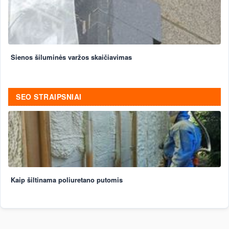
Sienos šiluminės varžos skaičiavimas
SEO STRAIPSNIAI
Kaip šiltinama poliuretano putomis