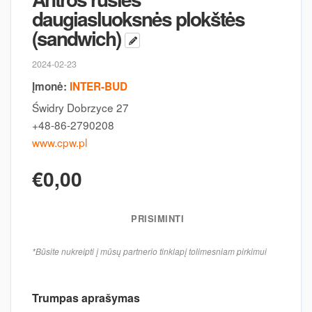
daugiasluoksnės plokštės
(sandwich)
2024-02-23
Įmonė:
INTER-BUD
Świdry Dobrzyce 27
+48-86-2790208
www.cpw.pl
€0,00
PRISIMINTI
*Būsite nukreipti į mūsų partnerio tinklapį tolimesniam pirkimui
Trumpas aprašymas