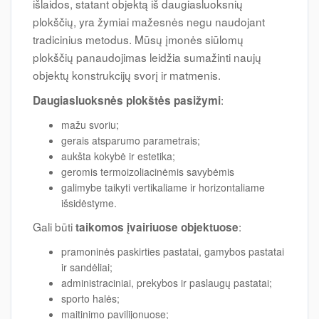
išlaidos, statant objektą iš daugiasluoksnių
plokščių, yra žymiai mažesnės negu naudojant
tradicinius metodus. Mūsų įmonės siūlomų
plokščių panaudojimas leidžia sumažinti naujų
objektų konstrukcijų svorį ir matmenis.
:
Daugiasluoksnės plokštės pasižymi
mažu svoriu;
gerais atsparumo parametrais;
aukšta kokybė ir estetika;
geromis termoizoliacinėmis savybėmis
galimybe taikyti vertikaliame ir horizontaliame
išsidėstyme.
Gali būti
:
taikomos įvairiuose objektuose
pramoninės paskirties pastatai, gamybos pastatai
ir sandėliai;
administraciniai, prekybos ir paslaugų pastatai;
sporto halės;
maitinimo pavilijonuose;