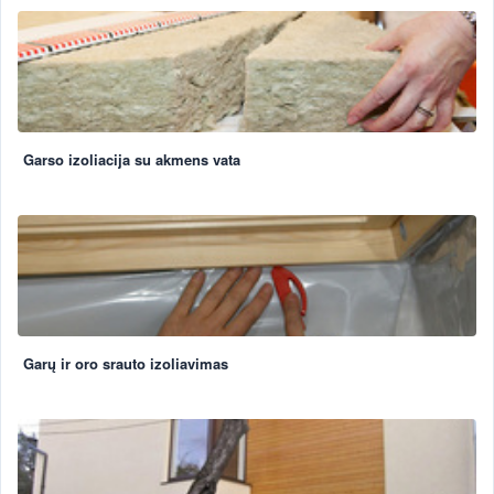
Garso izoliacija su akmens vata
Garų ir oro srauto izoliavimas