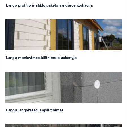
Lango profilio ir stiklo paketo sandūros izoliacija
Langų montavimas šiltinimo sluoksnyje
Langų, angokraščių apšiltinimas