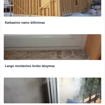
Karkasinio namo šiltinimas
Lango montavimo broko taisymas