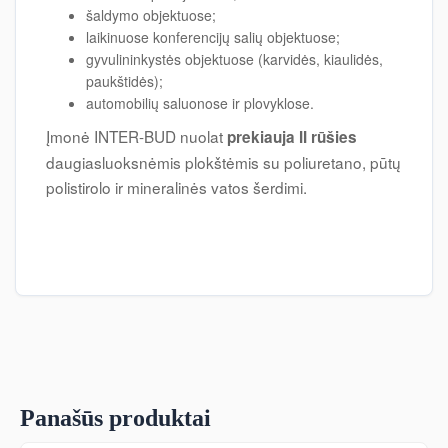
šaldymo objektuose;
laikinuose konferencijų salių objektuose;
gyvulininkystės objektuose (karvidės, kiaulidės,
paukštidės);
automobilių saluonose ir plovyklose.
Įmonė INTER-BUD nuolat
prekiauja II rūšies
daugiasluoksnėmis plokštėmis su poliuretano, pūtų
polistirolo ir mineralinės vatos šerdimi.
Panašūs produktai