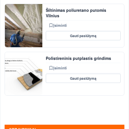
Šiltinimas poliuretano putomis
Vilnius
Įsiminti
Gauti pasiūlymą
Polistireninis putplastis grindims
Įsiminti
Gauti pasiūlymą