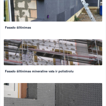
Fasado šiltinimas
Fasado šiltinimas mineraline vata ir polistirolu