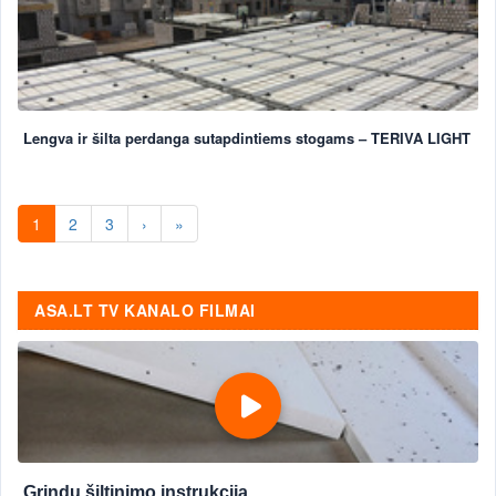
Lengva ir šilta perdanga sutapdintiems stogams – TERIVA LIGHT
1
2
3
›
»
ASA.LT TV KANALO FILMAI
Grindų šiltinimo instrukcija