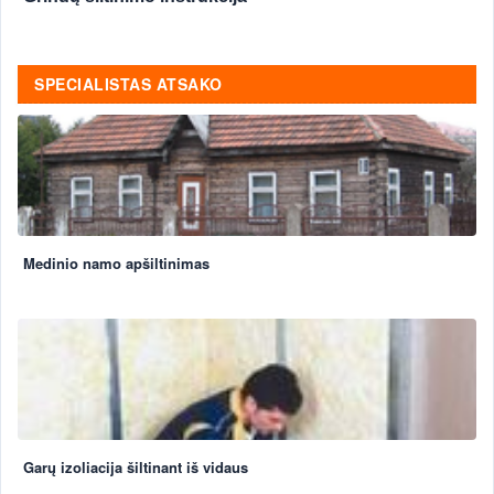
SPECIALISTAS ATSAKO
Medinio namo apšiltinimas
Garų izoliacija šiltinant iš vidaus