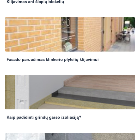
Klijavimas ant šlapių blokelių
Fasado paruošimas klinkerio plytelių klijavimui
Kaip padidinti grindų garso izoliaciją?