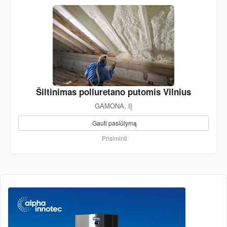
Šiltinimas poliuretano putomis Vilnius
GAMONA, IĮ
Gauti pasiūlymą
Prisiminti