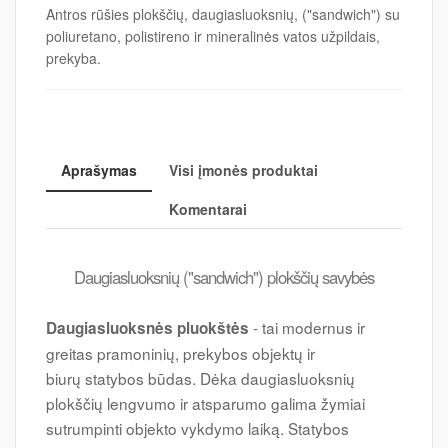
Antros rūšies plokščių, daugiasluoksnių, ("sandwich") su
poliuretano, polistireno ir mineralinės vatos užpildais,
prekyba.
Aprašymas
Visi įmonės produktai
Komentarai
Daugiasluoksnių ("sandwich") plokščių savybės
- tai modernus ir
Daugiasluoksnės pluokštės
greitas pramoninių, prekybos objektų ir
biurų statybos būdas. Dėka daugiasluoksnių
plokščių lengvumo ir atsparumo galima žymiai
sutrumpinti objekto vykdymo laiką. Statybos