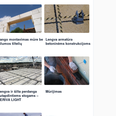
ango montavimas mūre be
Lengva armatūra
ilumos tiltelių
betoninėms konstrukcijoms
engva ir šilta perdanga
Mūrijimas
utapdintiems stogams –
ERIVA LIGHT