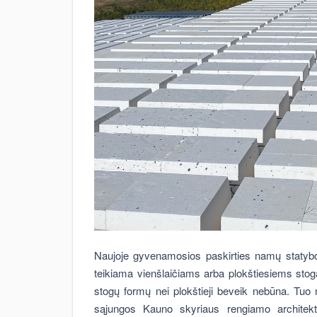
Naujoje gyvenamosios paskirties namų statyboj
teikiama vienšlaičiams arba plokštiesiems stoga
stogų formų nei plokštieji beveik nebūna. Tuo 
sąjungos Kauno skyriaus rengiamo architektūr