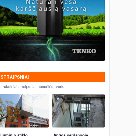
STRAIPSNIAI
strukciniai straipsniai abėcėlės tvarka
liuminio stiklo
Angos perdangoje