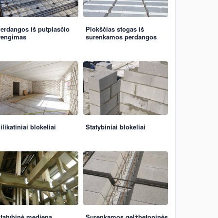
erdangos iš putplasčio
Plokščias stogas iš
rengimas
surenkamos perdangos
ilikatiniai blokeliai
Statybiniai blokeliai
tatybinė mediena
Surenkamos gelžbetoninės