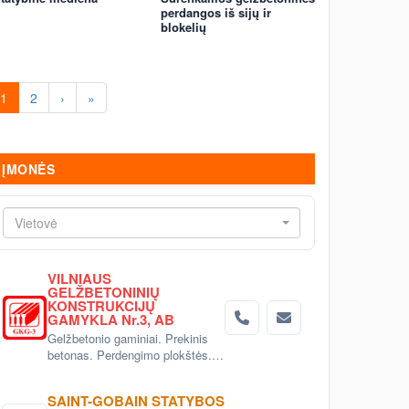
perdangos iš sijų ir
blokelių
1
2
›
»
ĮMONĖS
Vietovė
VILNIAUS
GELŽBETONINIŲ
KONSTRUKCIJŲ
GAMYKLA Nr.3, AB
Gelžbetonio gaminiai. Prekinis
betonas. Perdengimo plokštės.
Aerodromo bei kelio plokštės.
Grindinio trinkelės. Pamatai.
SAINT-GOBAIN STATYBOS
Betoniniai šulinio žiedai. Tvoros