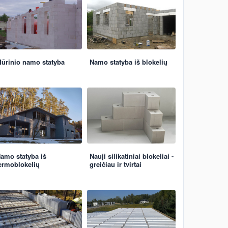
ūrinio namo statyba
Namo statyba iš blokelių
amo statyba iš
Nauji silikatiniai blokeliai -
ermoblokelių
greičiau ir tvirtai