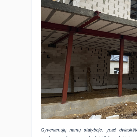
Gyvenamųjų namų statyboje, ypač dviaukštė