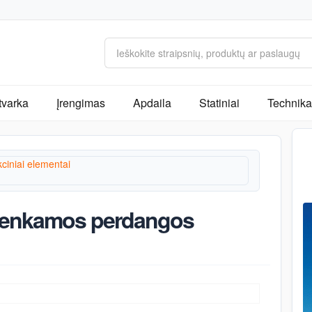
tvarka
Įrengimas
Apdaila
Statiniai
Technika 
ciniai elementai
urenkamos perdangos