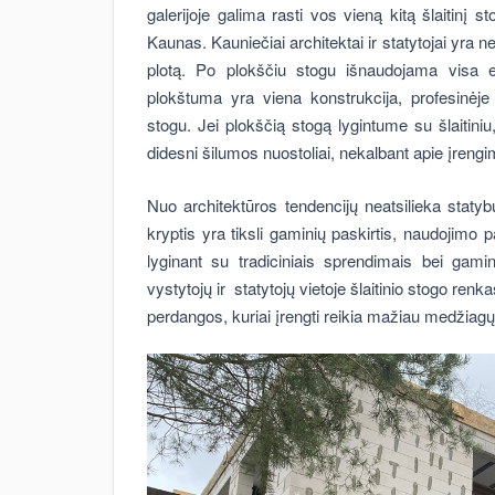
galerijoje galima rasti vos vieną kitą šlaitinį 
Kaunas. Kauniečiai architektai ir statytojai yra n
plotą. Po plokščiu stogu išnaudojama visa e
plokštuma yra viena konstrukcija, profesinėj
stogu. Jei plokščią stogą lygintume su šlaitiniu,
didesni šilumos nuostoliai, nekalbant apie įren
Nuo architektūros tendencijų neatsilieka stat
kryptis yra tiksli gaminių paskirtis, naudojimo
lyginant su tradiciniais sprendimais bei gami
vystytojų ir statytojų vietoje šlaitinio stogo ren
perdangos, kuriai įrengti reikia mažiau medžiagų i