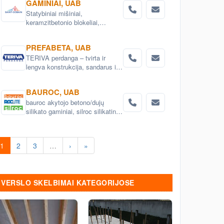
GAMINIAI, UAB
elementai
Statybiniai mišiniai,
keramzitbetonio blokeliai,
mineralinė vata, gipskartonio
sistemos
PREFABETA, UAB
TERIVA perdanga – tvirta ir
lengva konstrukcija, sandarus ir
šiltas stogas.
BAUROC, UAB
bauroc akytojo betono/dujų
silikato gaminiai, silroc silikatiniai
blokeliai ir plytos, pertvarų blokai,
sąramos, sausi klijų mišiniai.
1
2
3
…
›
»
VERSLO SKELBIMAI KATEGORIJOSE