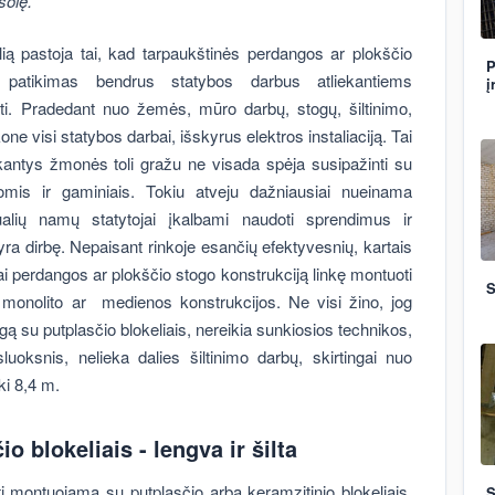
solę.
 pastoja tai, kad tarpaukštinės perdangos ar plokščio
P
i patikimas bendrus statybos darbus atliekantiems
į
ati. Pradedant nuo žemės, mūro darbų, stogų, šiltinimo,
one visi statybos darbai, išskyrus elektros instaliaciją. Tai
ekantys žmonės toli gražu ne visada spėja susipažinti su
mis ir gaminiais. Tokiu atveju dažniausiai nueinama
dualių namų statytojai įkalbami naudoti sprendimus ir
yra dirbę. Nepaisant rinkoje esančių efektyvesnių, kartais
i perdangos ar plokščio stogo konstrukciją linkę montuoti
S
 monolito ar medienos konstrukcijos. Ne visi žino, jog
 su putplasčio blokeliais, nereikia sunkiosios technikos,
luoksnis, nelieka dalies šiltinimo darbų, skirtingai nuo
ki 8,4 m.
 blokeliais - lengva ir šilta
i montuojama su putplasčio arba keramzitinio blokeliais,
S