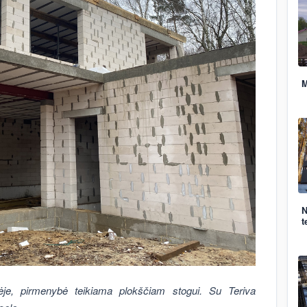
M
N
t
je, pirmenybė teikiama plokščiam stogui. Su Teriva