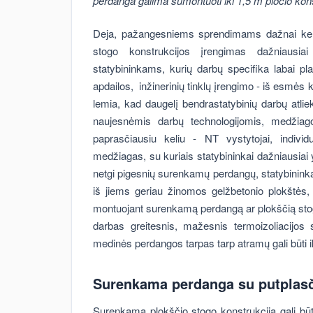
perdanga galima sumontuoti iki 1,5 m pločio kon
Deja, pažangesniems sprendimams dažnai kelią
stogo konstrukcijos įrengimas dažniausia
statybininkams, kurių darbų specifika labai pl
apdailos, inžinerinių tinklų įrengimo - iš esmės k
lemia, kad daugelį bendrastatybinių darbų atli
naujesnėmis darbų technologijomis, medžiago
paprasčiausiu keliu - NT vystytojai, indivi
medžiagas, su kuriais statybininkai dažniausiai 
netgi pigesnių surenkamų perdangų, statybininka
iš jiems geriau žinomos gelžbetonio plokštės,
montuojant surenkamą perdangą ar plokščią stogą
darbas greitesnis, mažesnis termoizoliacijos s
medinės perdangos tarpas tarp atramų gali būti i
Surenkama perdanga su putplasčio
Surenkama plokščio stogo konstrukcija gali būt