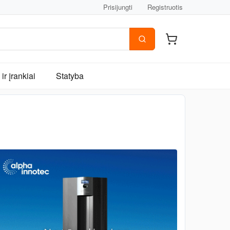
Prisijungti
Registruotis
ir įrankiai
Statyba