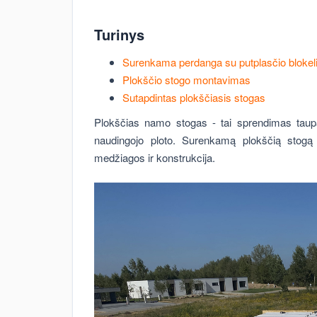
Turinys
Surenkama perdanga su putplasčio blokeliai
Plokščio stogo montavimas
Sutapdintas plokščiasis stogas
Plokščias namo stogas - tai sprendimas taupan
naudingojo ploto. Surenkamą plokščią stogą 
medžiagos ir konstrukcija.