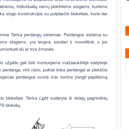
patramių. Individualių namų plokštiems stogams, kuriems
nka stogo konstrukcijos su putplasčio blokeliais, kurie dar
gamina
Teriva
perdangų sistemas. Perdangos sistema su
štiems stogams, yra lengva, sandari ir monolitinė, o jos
umontuoti du ar trys žmonės.
čio užpildu gali būti montuojama mažaaukštėje statyboje
ė perdanga, virš rūsio, puikiai tinka perdangai ar plokščio
ibojamas perdangos svoris ir/ar norima įrengti papildomą
io blokeliais
Teriva Light
sudaryta iš dviejų pagrindinių
PS blokelių.