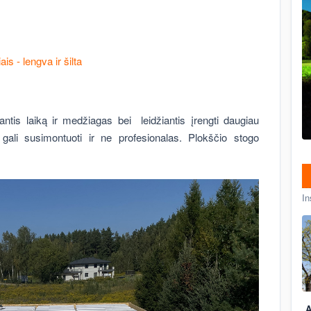
s - lengva ir šilta
tis laiką ir medžiagas bei leidžiantis įrengti daugiau
gali susimontuoti ir ne profesionalas. Plokščio stogo
In
A