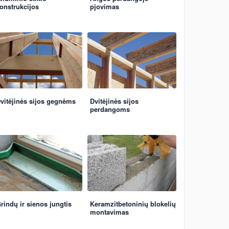
onstrukcijos
pjovimas
vitėjinės sijos gegnėms
Dvitėjinės sijos
perdangoms
rindų ir sienos jungtis
Keramzitbetoninių blokelių
montavimas