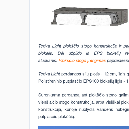
Teriva Light plokščio stogo konstrukcija ir pag
blokelis. Dėl užpildo iš EPS blokelių rei
sluoksnis.
Plokščio stogo įrengimas
paprastesnis
Teriva Light
perdangos sijų plotis - 12 cm, ilgis g
Polistireninio putplasčio EPS100 blokelių ilgis - 
Surenkamą perdangą ant plokščio stogo galima m
vienšlaičio stogo konstrukcija, arba visiškai pl
konstrukcija, kurioje nuolydis vandens nubėgi
putplasčio plokščių.