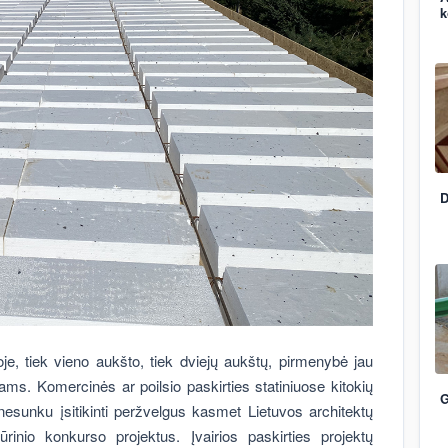
k
D
e, tiek vieno aukšto, tiek dviejų aukštų, pirmenybė jau
ms. Komercinės ar poilsio paskirties statiniuose kitokių
G
nesunku įsitikinti peržvelgus kasmet Lietuvos architektų
inio konkurso projektus. Įvairios paskirties projektų