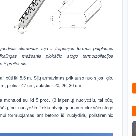
rindiniai elementai: sija ir trapecijos formos putplasčio
kalingas mažesnis plokščio stogo termoizoliacijos
 ir greitesnis.
ali būti iki 8,6 m. Sijų armavimas priklauso nuo sijos ilgio.
1 m, plotis - 47 cm, aukštis - 20, 26, 30 cm.
ontuoti su iki 5 proc. (3 laipsnių) nuolydžiu, tai būtų
okščią, be nuolydžio. Tokiu atveju gaunama plokščio stogo
mui formuojamas ant betono iš nuolydinių polistireninio