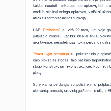
kokius naudoti - priklauso nuo apkrovų bei tar
tereikia atlaikyti sniego apkrovas, visiškai užte
atlieka ir termoizoliacijos funkciją.
UAB „
Prefabeta
" jau virš 22 metų Lietuvoje 
putplačio blokelių užpildu idealiai tinka plok
montavimas nesudėtingas, tokią perdangą gali s
Teriva Light perdanga
su polistireninio putplas
kaip plokščias stogas, taip pat kaip tarpaukštin
stogo konstrukcijai rekonstrukcijoje, kuomet r
plotą.
Surenkama perdanga su polistireninio putplasč
elementų: armuotų erdvinių gelžbetonio sijų ir E