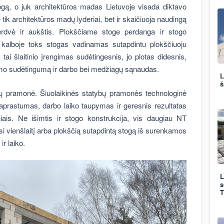
stogą, o juk architektūros madas Lietuvoje visada diktavo
e tik architektūros madų lyderiai, bet ir skaičiuoja naudingą
rdvė ir aukštis. Plokščiame stoge perdanga ir stogo
e kalboje toks stogas vadinamas sutapdintu plokščiuoju
 tai šlaitinio įrengimas sudėtingesnis, jo plotas didesnis,
gimo sudėtingumą ir darbo bei medžiagų sąnaudas.
L
š
ybų pramonė. Šiuolaikinės statybų pramonės technologinė
 paprastumas, darbo laiko taupymas ir geresnis rezultatas
niais. Ne išimtis ir stogo konstrukcija, vis daugiau NT
kasi vienšlaitį arba plokščią sutapdintą stogą iš surenkamos
r laiko.
L
s
T