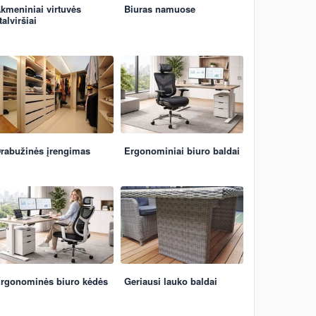
kmeniniai virtuvės
Biuras namuose
talviršiai
rabužinės įrengimas
Ergonominiai biuro baldai
rgonominės biuro kėdės
Geriausi lauko baldai