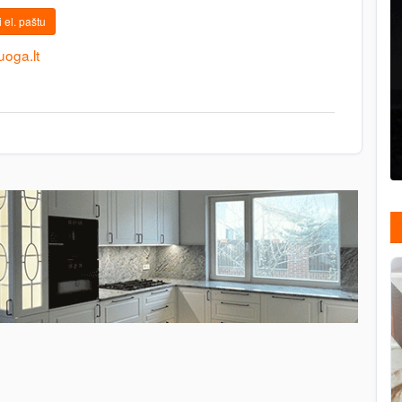
 el. paštu
uoga.lt