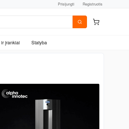
Prisijungti
Registruotis
ir įrankiai
Statyba