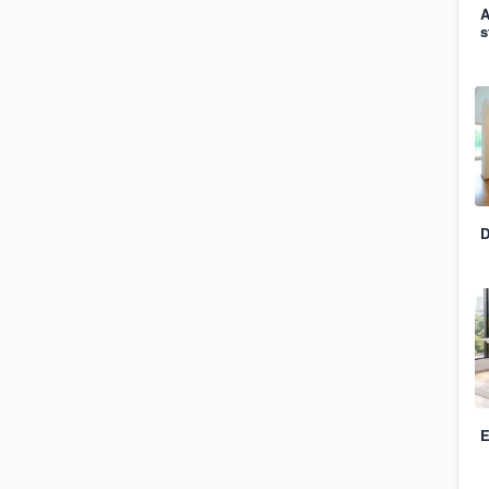
A
s
D
E