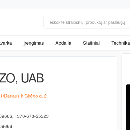
tvarka
Įrengimas
Apdaila
Statiniai
Technika 
ZO, UAB
1/Dariaus ir Girėno g. 2
09666, +370-670-55323
609666