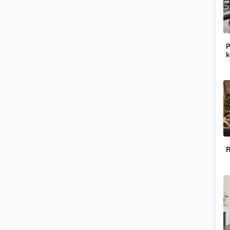
P
k
R