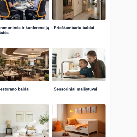
ramoninės ir konferencijų
Prieškambario baldai
ėdės
estorano baldai
Sensoriniai maišytuvai