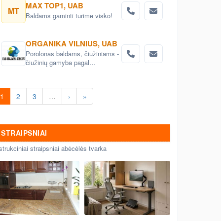
Vilniuje
MAX TOP1, UAB
MT
Baldams gaminti turime visko!
ORGANIKA VILNIUS, UAB
Porolonas baldams, čiužiniams -
čiužinių gamyba pagal
individualius poreikius;
1
2
3
…
›
»
STRAIPSNIAI
strukciniai straipsniai abėcėlės tvarka