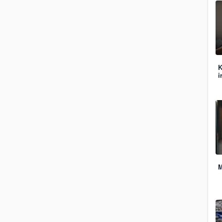
K
i
M