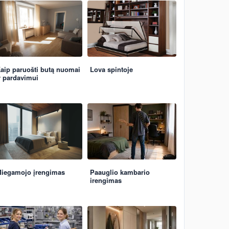
aip paruošti butą nuomai
Lova spintoje
r pardavimui
iegamojo įrengimas
Paauglio kambario
irengimas