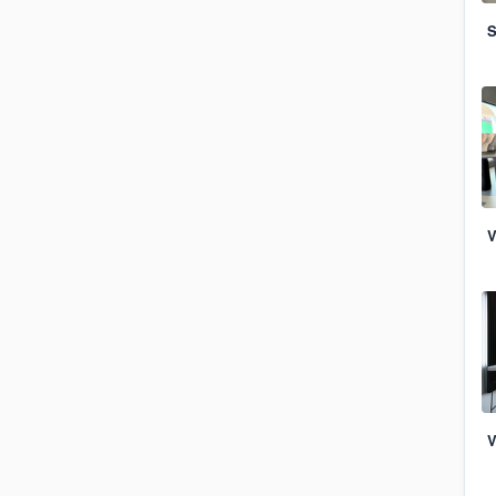
S
V
V