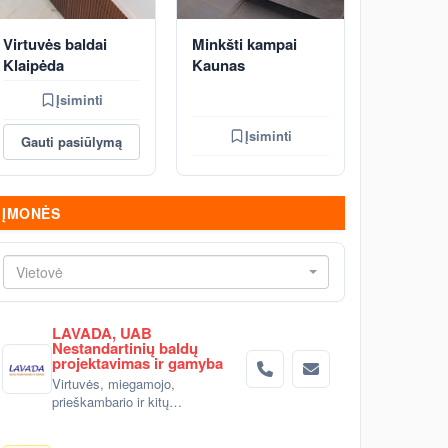
Virtuvės baldai
Minkšti kampai
Klaipėda
Kaunas
Įsiminti
Įsiminti
Gauti pasiūlymą
ĮMONĖS
Vietovė
LAVADA, UAB
Nestandartinių baldų
projektavimas ir gamyba
Virtuvės, miegamojo,
prieškambario ir kitų
nestandartinių baldų
projektavimas ir gaminimas