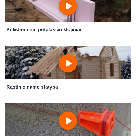
Polistireninio putplasčio klojiniai
Rąstinio namo statyba