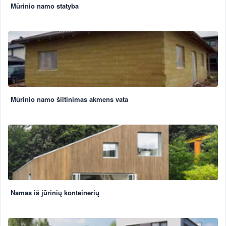
Mūrinio namo statyba
Mūrinio namo šiltinimas akmens vata
Namas iš jūrinių konteinerių