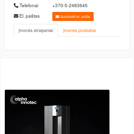
Telefonai
+370-5-2483645
El. paštas
Susisiekti el. paštu
Įmonės straipsniai
Įmonės produktai