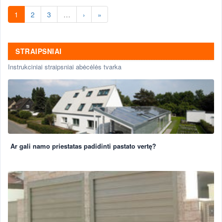
1
2
3
…
›
»
STRAIPSNIAI
Instrukciniai straipsniai abėcėlės tvarka
Ar gali namo priestatas padidinti pastato vertę?