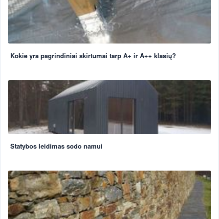
Kokie yra pagrindiniai skirtumai tarp A+ ir A++ klasių?
Statybos leidimas sodo namui