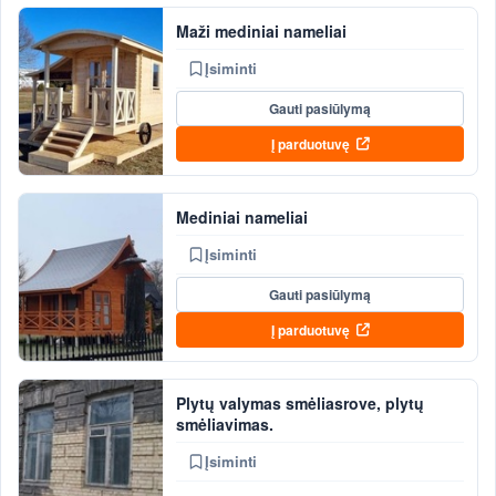
Maži mediniai nameliai
Įsiminti
Gauti pasiūlymą
Į parduotuvę
Mediniai nameliai
Įsiminti
Gauti pasiūlymą
Į parduotuvę
Plytų valymas smėliasrove, plytų
smėliavimas.
Įsiminti