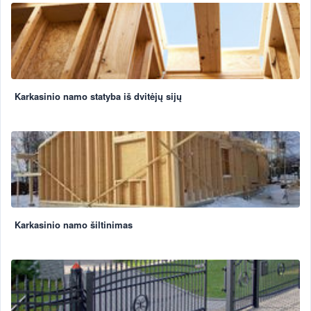
Karkasinio namo statyba iš dvitėjų sijų
Karkasinio namo šiltinimas