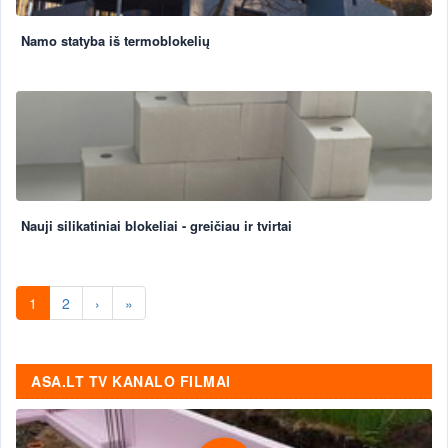
Namo statyba iš termoblokelių
Nauji silikatiniai blokeliai - greičiau ir tvirtai
1
2
›
»
ASA.LT TV KANALO FILMAI