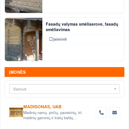
Fasadų valymas smėliasrove, fasadų
smėliavimas
Įsiminti
ĮMONĖS
Vietovė
MADISONAS, UAB
Medinių namų, pirčių, pavėsinių, kt.
medinių gaminių ir kietų baldų
projektavimas ir gamyba