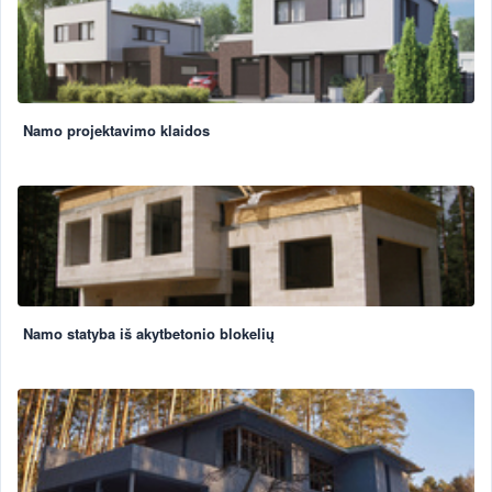
Namo projektavimo klaidos
Namo statyba iš akytbetonio blokelių