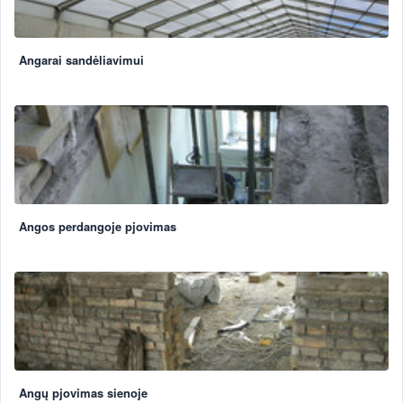
Angarai sandėliavimui
Angos perdangoje pjovimas
Angų pjovimas sienoje