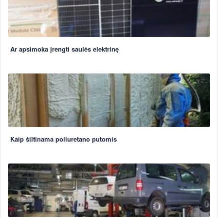
Ar apsimoka įrengti saulės elektrinę
Kaip šiltinama poliuretano putomis