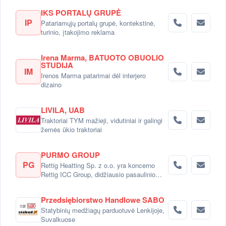
IKS PORTALŲ GRUPĖ
IP
Patariamųjų portalų grupė, kontekstinė,
turinio, įtakojimo reklama
Irena Marma, BATUOTO OBUOLIO
STUDIJA
IM
Irenos Marma patarimai dėl interjero
dizaino
LIVILA, UAB
Traktoriai TYM mažieji, vidutiniai ir galingi
žemės ūkio traktoriai
PURMO GROUP
PG
Rettig Heatting Sp. z o.o. yra koncerno
Rettig ICC Group, didžiausio pasaulinio
radiatorių gamintojo dalimi.
Przedsiębiorstwo Handlowe SABO
Statybinių medžiagų parduotuvė Lenkijoje,
Suvalkuose