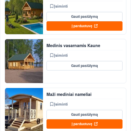
Įsiminti
Gauti pasiūlymą
Į parduotuvę
Medinis vasarnamis Kaune
Įsiminti
Gauti pasiūlymą
Maži mediniai nameliai
Įsiminti
Gauti pasiūlymą
Į parduotuvę