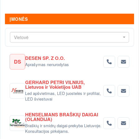
ĮMONĖS
Vietovė
DESEN SP. Z O.O.
DS
Aprašymas nenurodytas
GERHARD PETRI VILNIUS,
Lietuvos ir Vokietijos UAB
Led apšvietimas, LED juostelės ir profiliai,
LED šviestuvai
HENSELMANS BRAŠKIŲ DAIGAI
(OLANDIJA)
Braškių ir smidrų daigai-prekyba Lietuvoje.
Konsultacijos pirkėjams.