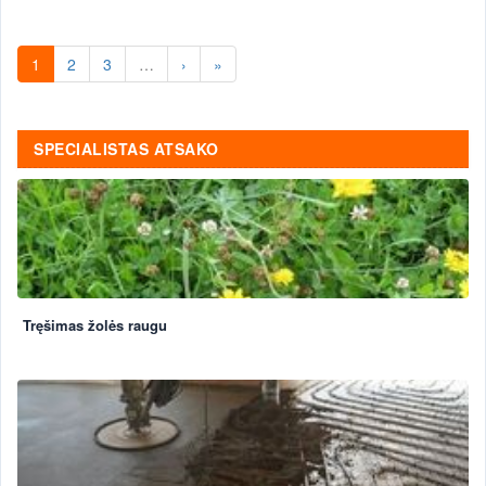
1
2
3
…
›
»
SPECIALISTAS ATSAKO
Tręšimas žolės raugu