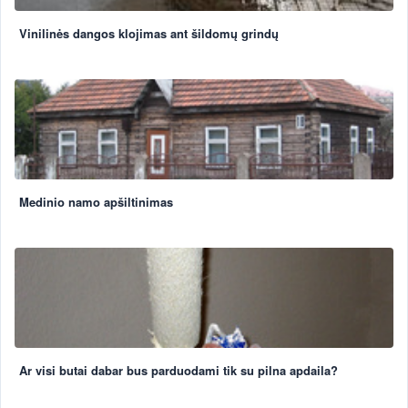
Vinilinės dangos klojimas ant šildomų grindų
Medinio namo apšiltinimas
Ar visi butai dabar bus parduodami tik su pilna apdaila?