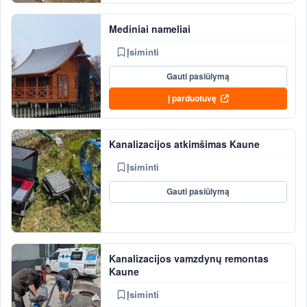
Mediniai nameliai
Įsiminti
Gauti pasiūlymą
Į parduotuvę
Kanalizacijos atkimšimas Kaune
Įsiminti
Gauti pasiūlymą
Kanalizacijos vamzdynų remontas
Kaune
Įsiminti