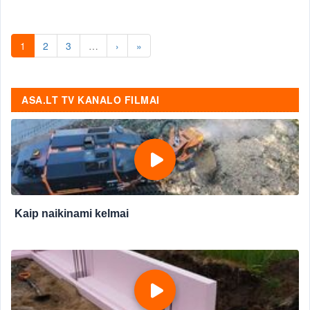
1
2
3
…
›
»
ASA.LT TV KANALO FILMAI
Kaip naikinami kelmai