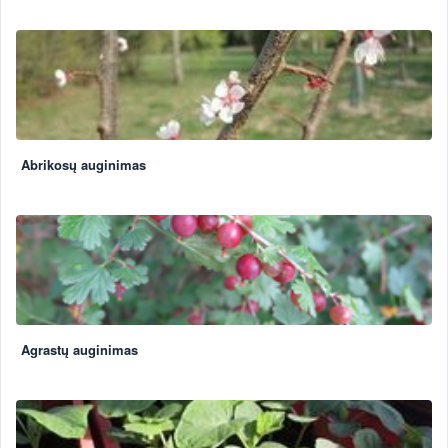
Abrikosų auginimas
Agrastų auginimas