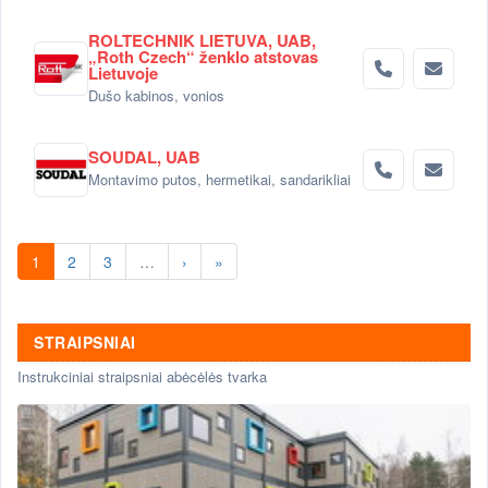
ROLTECHNIK LIETUVA, UAB,
„Roth Czech“ ženklo atstovas
Lietuvoje
Dušo kabinos, vonios
SOUDAL, UAB
Montavimo putos, hermetikai, sandarikliai
1
2
3
…
›
»
STRAIPSNIAI
Instrukciniai straipsniai abėcėlės tvarka