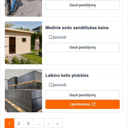
Gauti pasiūlymą
Medinis sodo sandėliukas kaina
Įsiminti
Gauti pasiūlymą
Laikino kelio plokštės
Įsiminti
Gauti pasiūlymą
Į parduotuvę
1
2
3
…
›
»