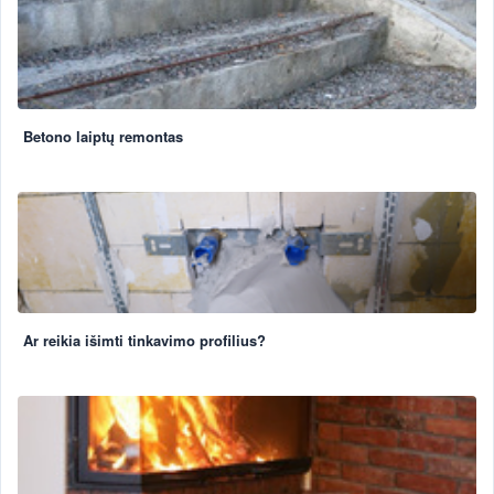
Betono laiptų remontas
Ar reikia išimti tinkavimo profilius?