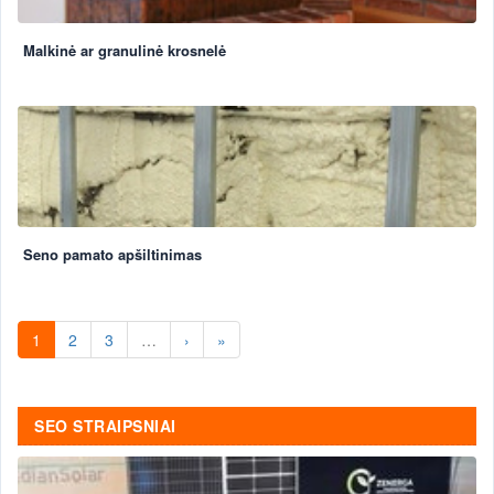
Malkinė ar granulinė krosnelė
Seno pamato apšiltinimas
1
2
3
…
›
»
SEO STRAIPSNIAI