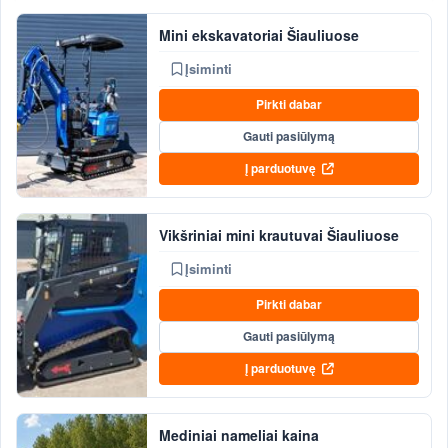
Mini ekskavatoriai Šiauliuose
Įsiminti
Pirkti dabar
Gauti pasiūlymą
Į parduotuvę
Vikšriniai mini krautuvai Šiauliuose
Įsiminti
Pirkti dabar
Gauti pasiūlymą
Į parduotuvę
Mediniai nameliai kaina