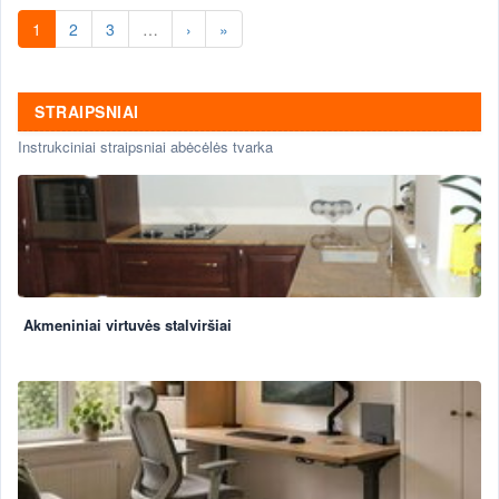
1
2
3
…
›
»
STRAIPSNIAI
Instrukciniai straipsniai abėcėlės tvarka
Akmeniniai virtuvės stalviršiai