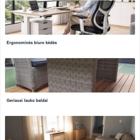
Ergonominės biuro kėdės
Geriausi lauko baldai