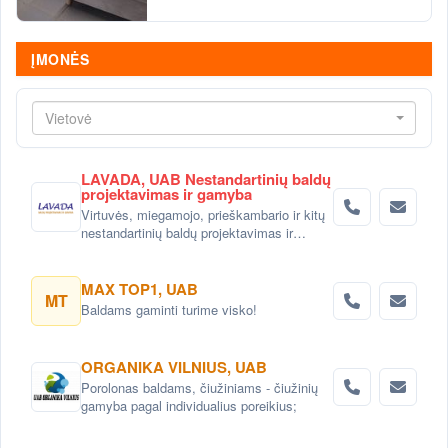
ĮMONĖS
Vietovė
LAVADA, UAB Nestandartinių baldų
projektavimas ir gamyba
Virtuvės, miegamojo, prieškambario ir kitų
nestandartinių baldų projektavimas ir
gaminimas Vilniuje
MAX TOP1, UAB
MT
Baldams gaminti turime visko!
ORGANIKA VILNIUS, UAB
Porolonas baldams, čiužiniams - čiužinių
gamyba pagal individualius poreikius;