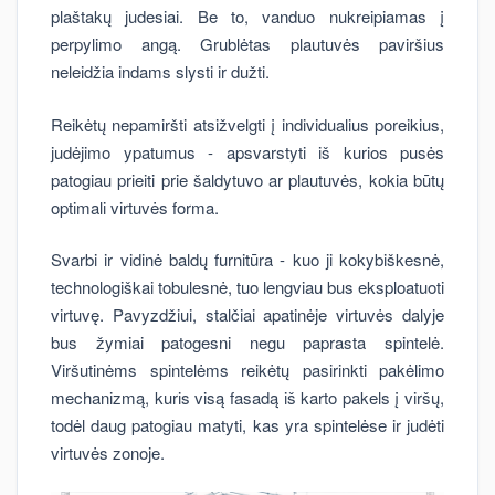
plaštakų judesiai. Be to, vanduo nukreipiamas į
perpylimo angą. Grublėtas plautuvės paviršius
neleidžia indams slysti ir dužti.
Reikėtų nepamiršti atsižvelgti į individualius poreikius,
judėjimo ypatumus - apsvarstyti iš kurios pusės
patogiau prieiti prie šaldytuvo ar plautuvės, kokia būtų
optimali virtuvės forma.
Svarbi ir vidinė baldų furnitūra - kuo ji kokybiškesnė,
technologiškai tobulesnė, tuo lengviau bus eksploatuoti
virtuvę. Pavyzdžiui, stalčiai apatinėje virtuvės dalyje
bus žymiai patogesni negu paprasta spintelė.
Viršutinėms spintelėms reikėtų pasirinkti pakėlimo
mechanizmą, kuris visą fasadą iš karto pakels į viršų,
todėl daug patogiau matyti, kas yra spintelėse ir judėti
virtuvės zonoje.