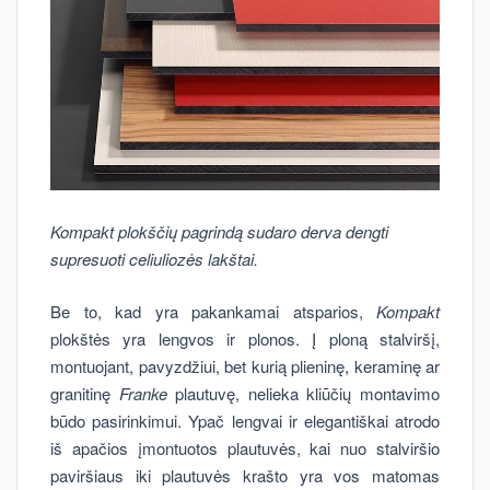
Kompakt plokščių pagrindą sudaro derva dengti
supresuoti celiuliozės lakštai.
Be to, kad yra pakankamai atsparios,
Kompakt
plokštės yra lengvos ir plonos. Į ploną stalviršį,
montuojant, pavyzdžiui, bet kurią plieninę, keraminę ar
granitinę
Franke
plautuvę, nelieka kliūčių montavimo
būdo pasirinkimui. Ypač lengvai ir elegantiškai atrodo
iš apačios įmontuotos plautuvės, kai nuo stalviršio
paviršiaus iki plautuvės krašto yra vos matomas