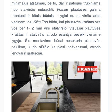
minimalus atstumas, be to, dar ir patogus trupiniams
nuo stalviršio nubraukti.
Franke
plautuves galima
montuoti ir kitais būdais - lygiai su stalviršiu arba
vadinamuoju
Slim Top
būdu, kai plautuvės kraštas yra
vos per 1- 2 mm virš stalviršio. Vizualiai plautuvės
kraštas ir stalviršis atrodo esantys beveik viename
lygyje. Šie montavimo būdai nesukuria plautuvės
pakilimo, kurio siūlėje kaupiasi nešvarumai, atrodo
lengvai ir grakščiai.