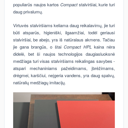
populiarūs naujos kartos
Compact
stalviršiai, kurie turi
daug privalumų.
Virtuvės stalviršiams keliama daug reikalavimų, jie turi
būti atsparūs, higieniški, ilgaamžiai, todėl geriausi
stalviršiai, be abejo, yra iš natūralaus akmens. Tačiau
jie gana brangūs, o štai
Compact HPL
kaina nėra
didelė, bet ši naujos technologijos daugiasluoksnė
medžiaga turi visas stalviršiams reikalingas savybes -
atspari mechaniniams pažeidimams, įbrėžimams,
drėgmei, karščiui, neįgeria vandens, yra daug spalvų,
natūralių medžiagų imitacijų.