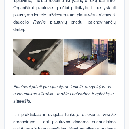
išplovimo, maisto ruošimo iki įvairių atliekų šalinimo.
Organiškai plautuvės pločiui pritaikyta ir neslystanti
pjaustymo lentelė, uždedama ant plautuvės - vienas iš
daugelio
Franke
plautuvių priedų, palengvinančių
darbą.
Plautuvei pritaikyta pjaustymo lentelė, suvyniojamas
nusausinimo kilimėlis - mažiau netvarkos ir aptaškytų
stalviršių.
Itin praktiškas ir dvigubą funkciją atliekantis
Franke
sprendimas - ant plautuvės dedama nusausinimo
plokštuma ir kartu padėklas. Ypač naudingas mažose