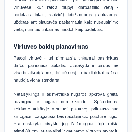
virtuvėse, kur reikia taupyti darbastalio vietą -
padėklas tinka į stalviršį įleidžiamoms plautuvėms,
uždėtas ant plautuvės pasitarnauja kaip nusausinimo
vieta, nuimtas tinkamas naudoti kaip padėklas.
Virtuvės baldų planavimas
Patogi virtuvė - tai pirmiausia tinkamai pasirinktas
darbo paviršiaus aukštis. Užsakydami baldus ne
visada atkreipiame į tai dėmesį, o baldininkai dažnai
naudoja vieną standartą.
Netaisyklinga ir asimetriška nugaros apkrova greitai
nuvargina ir nugarą ima skaudėti. Sprendimas,
kokiame aukštyje montuoti plautuvę, priklauso nuo
žmogaus, daugiausia besinaudojančio plautuve, ūgio.
Yra nustatyta taisyklė, jog iš žmogaus ūgio reikia
atimti 80 cm, suapvalinti ir gauname virtuvės spintelių