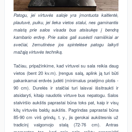
Patogu, jei virtuvės saloje yra įmontuota kaitlentė,
plautuvė, puiku, jei lieka vietos stalui, nes gaminantis
maistą prie salos visada bus atsisukęs į bendrą
kambario erdvę. Prie salos gali susėsti namiškiai ar
svečiai, žemutinėse jos spintelėse patogu laikyti
mažąją virtuvės techniką.
Tačiau, pripažinkime, kad virtuvei su sala reikia daug
vietos (bent 20 kv.m). Įrengus salą, aplink ją turi būti
pakankamai erdvės judėti (minimalus praėjimo plotis -
90 cm). Durelės ir stalčiai turi laisvai išsitraukti ir
atsidaryti, kitaip naudotis virtuve bus nepatogu. Salos
stalviršio aukštis paprastai būna toks pat, kaip ir visų
kitų virtuvės baldų aukštis. Pagrindas paprastai būna
85-90 cm virš grindų, t. y., jis gerokai aukštesnis už
tradicinį valgomojo stalą (72-76 cm). Antras
momentas tas, kad apie salą reiktų nepamiršti