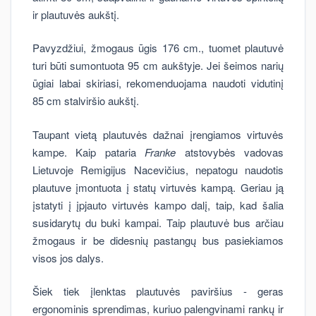
ir plautuvės aukštį.
Pavyzdžiui, žmogaus ūgis 176 cm., tuomet plautuvė
turi būti sumontuota 95 cm aukštyje. Jei šeimos narių
ūgiai labai skiriasi, rekomenduojama naudoti vidutinį
85 cm stalviršio aukštį.
Taupant vietą plautuvės dažnai įrengiamos virtuvės
kampe. Kaip pataria
Franke
atstovybės vadovas
Lietuvoje Remigijus Nacevičius, nepatogu naudotis
plautuve įmontuota į statų virtuvės kampą. Geriau ją
įstatyti į įpjauto virtuvės kampo dalį, taip, kad šalia
susidarytų du buki kampai. Taip plautuvė bus arčiau
žmogaus ir be didesnių pastangų bus pasiekiamos
visos jos dalys.
Šiek tiek įlenktas plautuvės paviršius - geras
ergonominis sprendimas, kuriuo palengvinami rankų ir