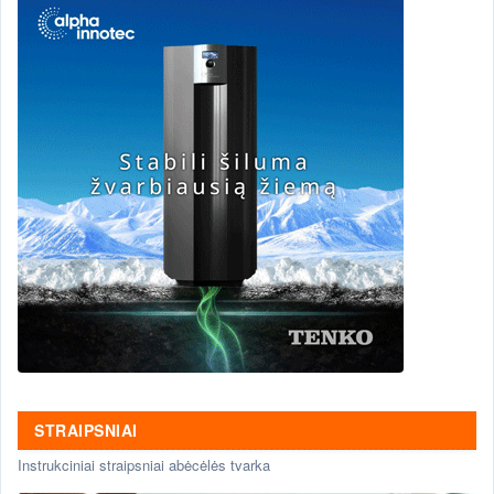
STRAIPSNIAI
Instrukciniai straipsniai abėcėlės tvarka