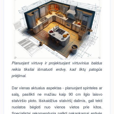
Planuojant virtuvę ir projektuojant virtuvinius baldus
reikia tiksliai išmatuoti erdvę, kad liktų patogūs
priėjimai.
Dar vienas aktualus aspektas - planuojant spinteles ar
salą, pasilikti ne mažiau kaip 90 cm ilgio laisvo
stalviršio ploto. Išskaidžius stalviršį dalimis, gali tekti
nuolatos bėgioti nuo vienos vietos prie kitos.
Specialistai rekomenduoja palikti pakankamai erdvės