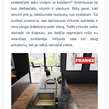
praleidžiate laiko virdami ar kepdami? Greičiausiai tai
bus darbastalis, viryklė ir plautuvė. Būtų gerai, kad
stovint prie jų nebūtumėte nusisukę nuo svetainės. Tai
sunkiai įmanoma, nes dažniausiai virtuvės spintelės ir
visa įranga išdėstoma palei sieną. Todėl virtuvės salos
atsirado ne šiaipsau, jos leidžia neprarasti ryšio su
esančiais svetainėje. Virtuvės sala turi daug
privalumų, bet jai reikia nemažai vietos.