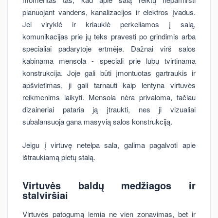
planuojant vandens, kanalizacijos ir elektros įvadus.
Jei viryklė ir kriauklė perkeliamos į salą,
komunikacijas prie jų teks pravesti po grindimis arba
specialiai padarytoje ertmėje. Dažnai virš salos
kabinama mensola - speciali prie lubų tvirtinama
konstrukcija. Joje gali būti įmontuotas gartraukis ir
apšvietimas, ji gali tarnauti kaip lentyna virtuvės
reikmenims laikyti. Mensola nėra privaloma, tačiau
dizaineriai pataria ją įtraukti, nes ji vizualiai
subalansuoja gana masyvią salos konstrukciją.
Jeigu į virtuvę netelpa sala, galima pagalvoti apie
ištraukiamą pietų stalą.
Virtuvės baldų medžiagos ir
stalviršiai
Virtuvės patogumą lemia ne vien zonavimas, bet ir