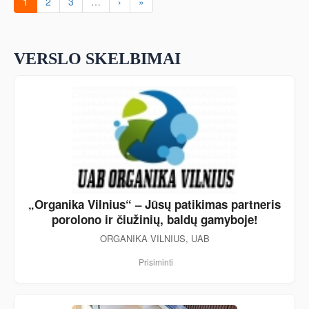
1
2
3
…
›
»
VERSLO SKELBIMAI
„Organika Vilnius“ – Jūsų patikimas partneris
porolono ir čiužinių, baldų gamyboje!
ORGANIKA VILNIUS, UAB
Prisiminti