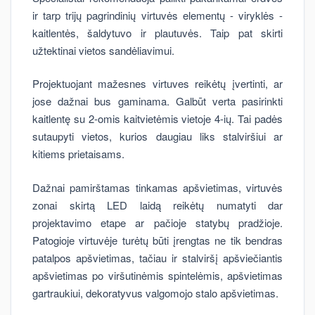
ir tarp trijų pagrindinių virtuvės elementų - viryklės -
kaitlentės, šaldytuvo ir plautuvės. Taip pat skirti
užtektinai vietos sandėliavimui.
Projektuojant mažesnes virtuves reikėtų įvertinti, ar
jose dažnai bus gaminama. Galbūt verta pasirinkti
kaitlentę su 2-omis kaitvietėmis vietoje 4-ių. Tai padės
sutaupyti vietos, kurios daugiau liks stalviršiui ar
kitiems prietaisams.
Dažnai pamirštamas tinkamas apšvietimas, virtuvės
zonai skirtą LED laidą reikėtų numatyti dar
projektavimo etape ar pačioje statybų pradžioje.
Patogioje virtuvėje turėtų būti įrengtas ne tik bendras
patalpos apšvietimas, tačiau ir stalviršį apšviečiantis
apšvietimas po viršutinėmis spintelėmis, apšvietimas
gartraukiui, dekoratyvus valgomojo stalo apšvietimas.