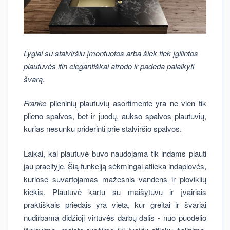
Lygiai su stalviršiu įmontuotos arba šiek tiek įgilintos
plautuvės itin elegantiškai atrodo ir padeda palaikyti
švarą.
Franke
plieninių plautuvių asortimente yra ne vien tik
plieno spalvos, bet ir juodų, aukso spalvos plautuvių,
kurias nesunku priderinti prie stalviršio spalvos.
Laikai, kai plautuvė buvo naudojama tik indams plauti
jau praeityje. Šią funkciją sėkmingai atlieka indaplovės,
kuriose suvartojamas mažesnis vandens ir ploviklių
kiekis. Plautuvė kartu su maišytuvu ir įvairiais
praktiškais priedais yra vieta, kur greitai ir švariai
nudirbama didžioji virtuvės darbų dalis - nuo puodelio