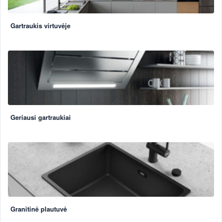
Gartraukis virtuvėje
Geriausi gartraukiai
Granitinė plautuvė