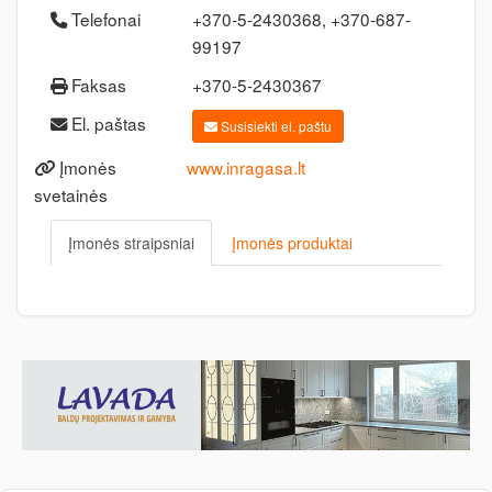
Telefonai
+370-5-2430368, +370-687-
99197
Faksas
+370-5-2430367
El. paštas
Susisiekti el. paštu
Įmonės
www.inragasa.lt
svetainės
Įmonės straipsniai
Įmonės produktai