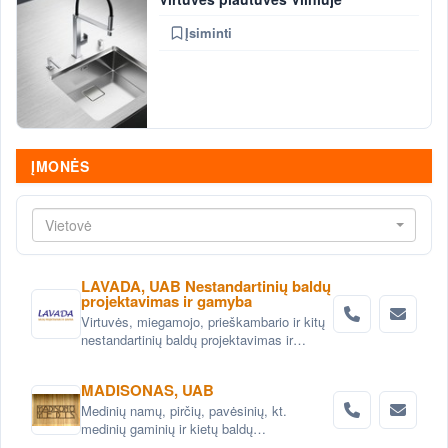
Įsiminti
ĮMONĖS
Vietovė
LAVADA, UAB Nestandartinių baldų
projektavimas ir gamyba
Virtuvės, miegamojo, prieškambario ir kitų
nestandartinių baldų projektavimas ir
gaminimas Vilniuje
MADISONAS, UAB
Medinių namų, pirčių, pavėsinių, kt.
medinių gaminių ir kietų baldų
projektavimas ir gamyba