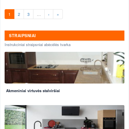
1
2
3
…
›
»
STRAIPSNIAI
Instrukciniai straipsniai abėcėlės tvarka
Akmeniniai virtuvės stalviršiai