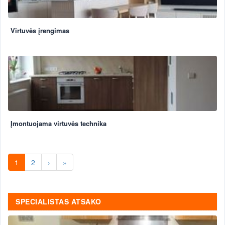
Virtuvės įrengimas
Įmontuojama virtuvės technika
1
2
›
»
SPECIALISTAS ATSAKO