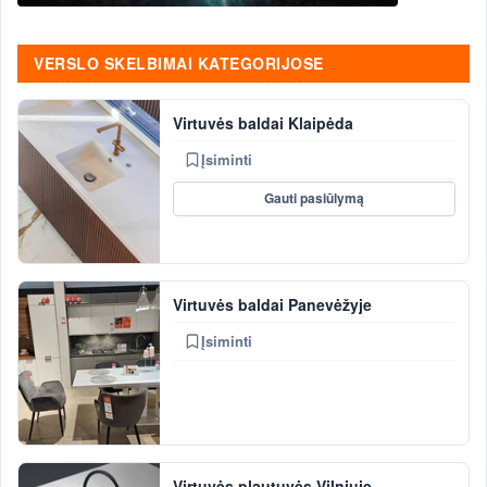
VERSLO SKELBIMAI KATEGORIJOSE
Virtuvės baldai Klaipėda
Įsiminti
Gauti pasiūlymą
Virtuvės baldai Panevėžyje
Įsiminti
Virtuvės plautuvės Vilniuje