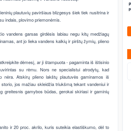
P
p
lieninių plautuvių paviršiaus blizgesys šiek tiek nusitrina ir
o su indais, plovimo priemonėmis.
nčio vandens garsas girdėsis labiau negu kitų medžiagų
amas, ant jo lieka vandens kalkių ir pirštų žymių, plieno
tkreipkite dėmesį, ar ji štampuota - pagaminta iš ištisinio
 suvirintas su rėmu. Nors ne specialistui atrodytų, kad
ip nėra. Atskirų plieno lakštų plautuvės gaminamos iš
 storio, jos mažiau skleidžia triukšmą tekant vandeniui ir
 greitesnis gamybos būdas, gerokai skiriasi ir gaminių
to ir 20 proc. akrilo, kuris suteikia elastiškumo, dėl to