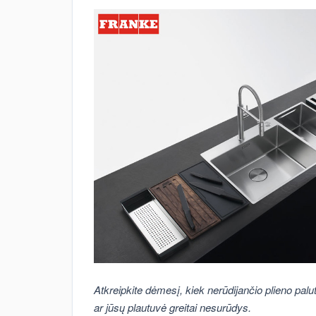
Atkreipkite dėmesį, kiek nerūdijančio plieno palu
ar jūsų plautuvė greitai nesurūdys.