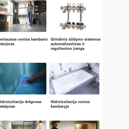
eriausias vonios kambario
Grindinio šildymo sistemos
nterjeras
automatizavimas ir
reguliavimo įranga
idroizoliacija drėgnose
Hidroizoliacija vonios
atalpose
kambaryje