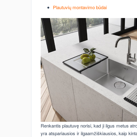
Plautuvių montavimo būdai
Renkantis plautuvę norisi, kad ji ilgus metus at
yra atspariausios ir ilgaamžiškiausios, kaip kint