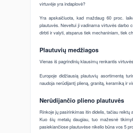
virtuvėje yra indaplovė?
Yra apskaičiuota, kad maždaug 60 proc. laiko,
plautuvės. Neveltui ji vadinama virtuvės darbo c
dirbti ir valyti, atsparus tiek mechaniniam, tiek 
Plautuvių medžiagos
Vienas iš pagrindinių klausimų renkantis virtuvės
Europoje didžiausią plautuvių asortimentą tur
naudoja nerūdijantį plieną, granitą, keramiką ir v
Nerūdijančio plieno plautuvės
Rinkoje jų pasirinkimas itin didelis, tačiau reiktų 
Kuo šių metalų daugiau, tuo mažesnė tikimybė
pasiekiančiose plautuvėse nikelio būna vos 5 pro