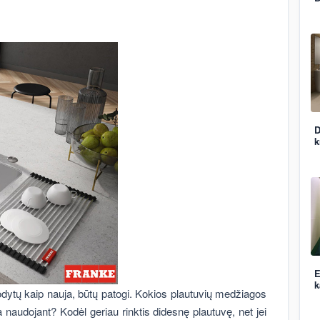
D
k
E
k
rodytų kaip nauja, būtų patogi. Kokios plautuvių medžiagos
a naudojant? Kodėl geriau rinktis didesnę plautuvę, net jei