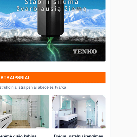
STRAIPSNIAI
strukciniai straipsniai abėcėlės tvarka
erėmė dušo kabina
Drėgnų patalpų įrengimas