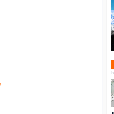
In
a
B