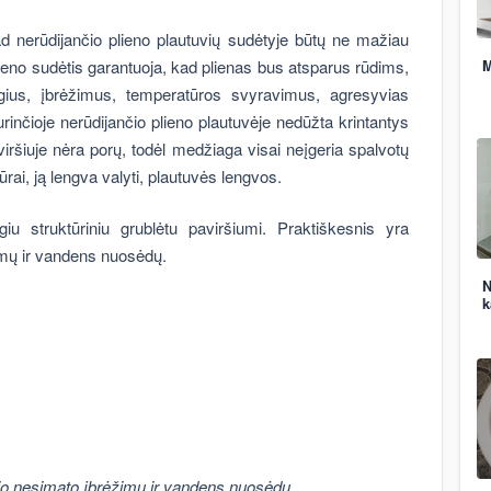
ad nerūdijančio plieno plautuvių sudėtyje būtų ne mažiau
plieno sudėtis garantuoja, kad plienas bus atsparus rūdims,
M
gius, įbrėžimus, temperatūros svyravimus, agresyvias
inčioje nerūdijančio plieno plautuvėje nedūžta krintantys
iršiuje nėra porų, todėl medžiaga visai neįgeria spalvotų
rai, ją lengva valyti, plautuvės lengvos.
giu struktūriniu grublėtu paviršiumi. Praktiškesnis yra
žimų ir vandens nuosėdų.
N
k
t jo nesimato įbrėžimų ir vandens nuosėdų.