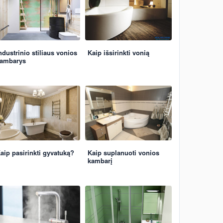
ndustrinio stiliaus vonios
Kaip išsirinkti vonią
ambarys
aip pasirinkti gyvatuką?
Kaip suplanuoti vonios
kambarį