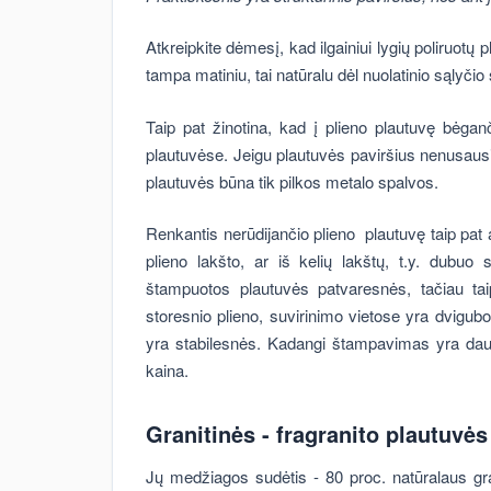
Atkreipkite dėmesį, kad ilgainiui lygių poliruotų p
tampa matiniu, tai natūralu dėl nuolatinio sąlyči
Taip pat žinotina, kad į plieno plautuvę bėga
plautuvėse. Jeigu plautuvės paviršius nenusausin
plautuvės būna tik pilkos metalo spalvos.
Renkantis nerūdijančio plieno plautuvę taip pat a
plieno lakšto, ar iš kelių lakštų, t.y. dubuo
štampuotos plautuvės patvaresnės, tačiau ta
storesnio plieno, suvirinimo vietose yra dvigubo
yra stabilesnės. Kadangi štampavimas yra daug
kaina.
Granitinės - fragranito plautuvės
Jų medžiagos sudėtis - 80 proc. natūralaus grani