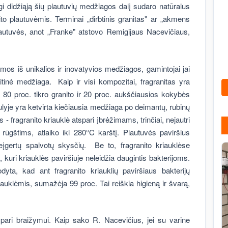
i didžiąją šių plautuvių medžiagos dalį sudaro natūralus
ito plautuvėmis. Terminai „dirbtinis granitas" ar „akmens
autuvės, anot „Franke" atstovo Remigijaus Nacevičiaus,
mos iš unikalios ir inovatyvios medžiagos, gamintojai jai
itinė medžiaga. Kaip ir visi kompozitai, fragranitas yra
80 proc. tikro granito ir 20 proc. aukščiausios kokybės
lyje yra ketvirta kiečiausia medžiaga po deimantų, rubinų
- fragranito kriauklė atspari įbrėžimams, trinčiai, nejautri
ūgštims, atlaiko iki 280°C karštį. Plautuvės paviršius
eįgertų spalvotų skysčių. Be to, fragranito kriauklėse
 kuri kriauklės paviršiuje neleidžia daugintis bakterijoms.
dyta, kad ant fragranito kriauklių paviršiaus bakterijų
iauklėmis, sumažėja 99 proc. Tai reiškia higieną ir švarą,
tspari braižymui. Kaip sako R. Nacevičius, jei su varine