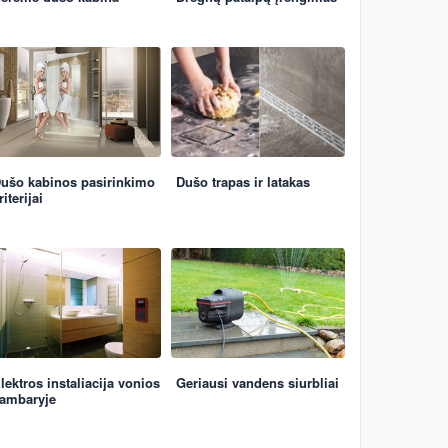
ušo kabinos pasirinkimo
Dušo trapas ir latakas
riterijai
lektros instaliacija vonios
Geriausi vandens siurbliai
ambaryje