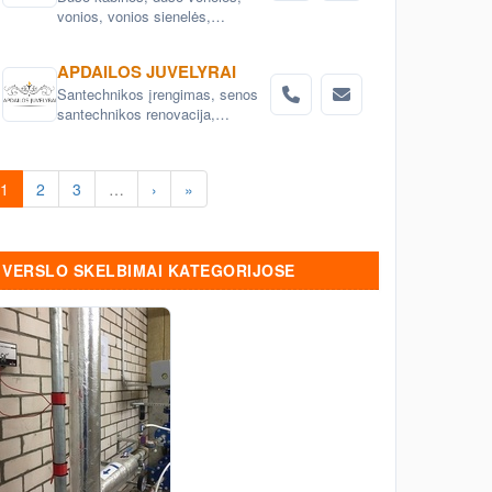
vonios, vonios sienelės,
masažinės vonios, garo kabinos
APDAILOS JUVELYRAI
Santechnikos įrengimas, senos
santechnikos renovacija,
keitimas, santechnikos įrenginių
montavimas Vilnius.
1
2
3
…
›
»
VERSLO SKELBIMAI KATEGORIJOSE