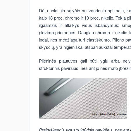
Dėl nuolatinio sąlyčio su vandeniu optimalu, k
kaip 18 proc. chromo ir 10 proc. nikelio. Tokia 
ilgaamžis ir atlaikys visus išbandymus: smū
plovimo priemones. Daugiau chromo ir nikelio tur
indai, nes medžiaga turi elastiškumo. Plieno pav
skysčių, yra higieniška, atspari aukštai temperatū
Plieninės plautuvės gali būti lygiu arba nely
struktūrinis paviršius, nes ant jo nesimato įbrė
Praktiškesnis yra struktūrinis paviršius, nes an