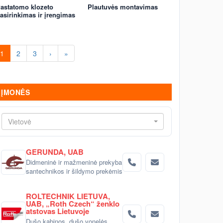
astatomo klozeto
Plautuvės montavimas
asirinkimas ir įrengimas
1
2
3
›
»
ĮMONĖS
Vietovė
GERUNDA, UAB
Didmeninė ir mažmeninė prekyba
santechnikos ir šildymo prekėmis
ROLTECHNIK LIETUVA,
UAB, „Roth Czech“ ženklo
atstovas Lietuvoje
Dušo kabinos, dušo vonelės,