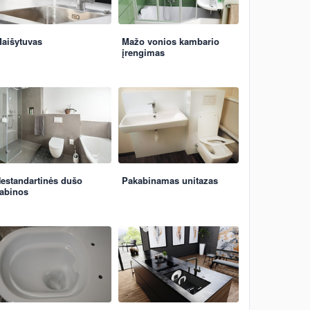
aišytuvas
Mažo vonios kambario
įrengimas
estandartinės dušo
Pakabinamas unitazas
abinos