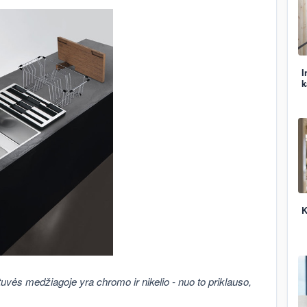
I
k
K
tuvės medžiagoje yra chromo ir nikelio - nuo to priklauso,