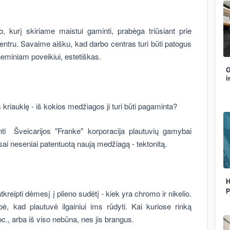
 kurį skiriame maistui gaminti, prabėga triūsiant prie
entru. Savaime aišku, kad darbo centras turi būti patogus
cheminiam poveikiui, estetiškas.
G
i
 kriauklę - iš kokios medžiagos ji turi būti pagaminta?
inti Šveicarijos "Franke" korporacija plautuvių gamybai
isai neseniai patentuotą naują medžiagą - tektonitą.
H
p
atkreipti dėmesį į plieno sudėtį - kiek yra chromo ir nikelio.
, kad plautuvė ilgainiui ims rūdyti. Kai kuriose rinką
c., arba iš viso nebūna, nes jis brangus.