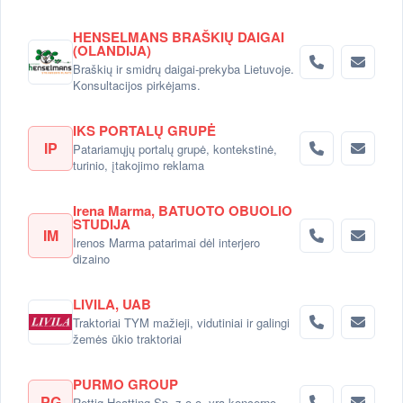
HENSELMANS BRAŠKIŲ DAIGAI
(OLANDIJA)
Braškių ir smidrų daigai-prekyba Lietuvoje.
Konsultacijos pirkėjams.
IKS PORTALŲ GRUPĖ
IP
Patariamųjų portalų grupė, kontekstinė,
turinio, įtakojimo reklama
Irena Marma, BATUOTO OBUOLIO
STUDIJA
IM
Irenos Marma patarimai dėl interjero
dizaino
LIVILA, UAB
Traktoriai TYM mažieji, vidutiniai ir galingi
žemės ūkio traktoriai
PURMO GROUP
PG
Rettig Heatting Sp. z o.o. yra koncerno