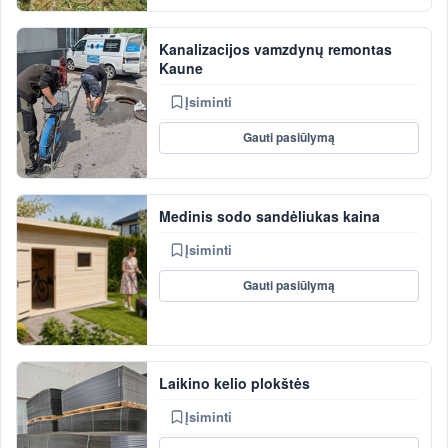
Kanalizacijos vamzdynų remontas
Kaune
Įsiminti
Gauti pasiūlymą
Medinis sodo sandėliukas kaina
Įsiminti
Gauti pasiūlymą
Laikino kelio plokštės
Įsiminti