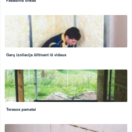
Fasadinis tinkas
Garų izoliacija šiltinant iš vidaus
Terasos pamatai