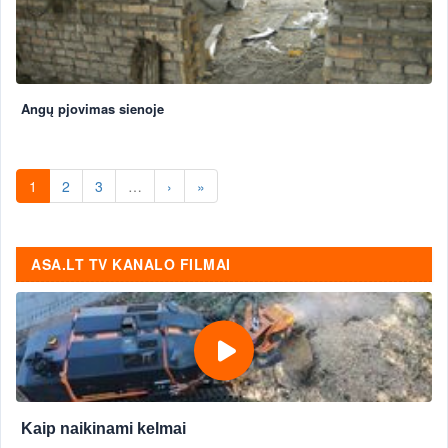
Angų pjovimas sienoje
1
2
3
…
›
»
ASA.LT TV KANALO FILMAI
Kaip naikinami kelmai