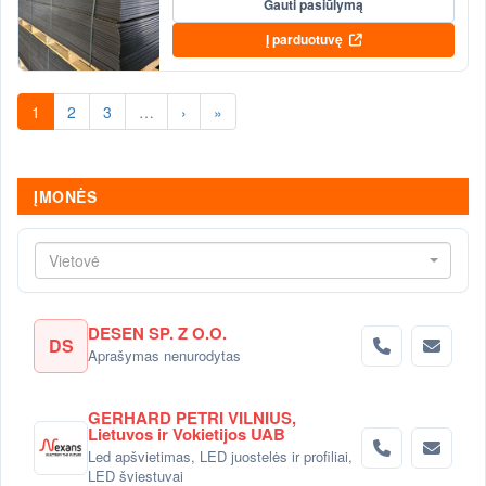
Gauti pasiūlymą
Į parduotuvę
1
2
3
…
›
»
ĮMONĖS
Vietovė
DESEN SP. Z O.O.
DS
Aprašymas nenurodytas
GERHARD PETRI VILNIUS,
Lietuvos ir Vokietijos UAB
Led apšvietimas, LED juostelės ir profiliai,
LED šviestuvai