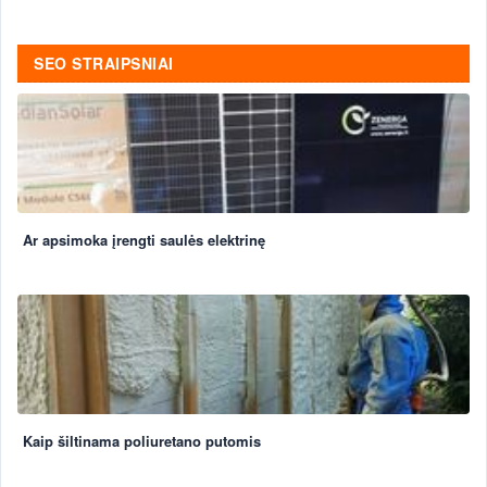
SEO STRAIPSNIAI
Ar apsimoka įrengti saulės elektrinę
Kaip šiltinama poliuretano putomis