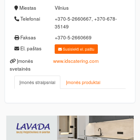
Miestas
Vilnius
Telefonai
+370-5-2660667, +370-678-
35149
Faksas
+370-5-2660669
El. paštas
Susisiekti el. paštu
Įmonės
www.idscatering.com
svetainės
Įmonės straipsniai
Įmonės produktai