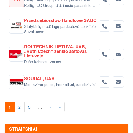
Rettig ICC Group, didžiausio pasaulinio
radiatorių gamintojo dalimi.
Przedsiębiorstwo Handlowe SABO
Statybinių medžiagų parduotuvė Lenkijoje,
Suvalkuose
ROLTECHNIK LIETUVA, UAB,
„Roth Czech“ ženklo atstovas
Lietuvoje
Dušo kabinos, vonios
SOUDAL, UAB
Montavimo putos, hermetikai, sandarikliai
1
2
3
…
›
»
STRAIPSNIAI