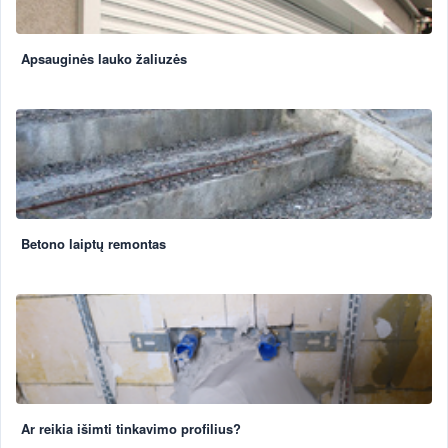
Apsauginės lauko žaliuzės
Betono laiptų remontas
Ar reikia išimti tinkavimo profilius?