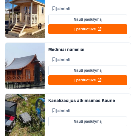
Įsiminti
Gauti pasiūlymą
Į parduotuvę
Mediniai nameliai
Įsiminti
Gauti pasiūlymą
Į parduotuvę
Kanalizacijos atkimšimas Kaune
Įsiminti
Gauti pasiūlymą