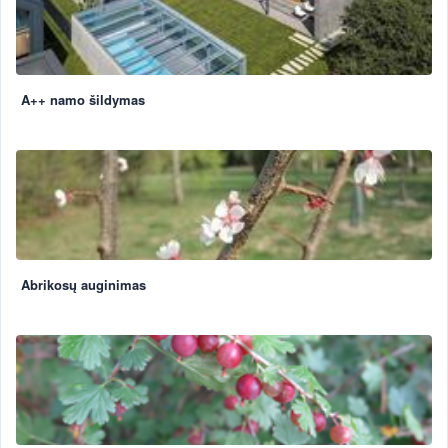
A++ namo šildymas
Abrikosų auginimas