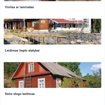
Vinilas ar laminatas
Leidimas liepto statybai
Seno stogo keitimas