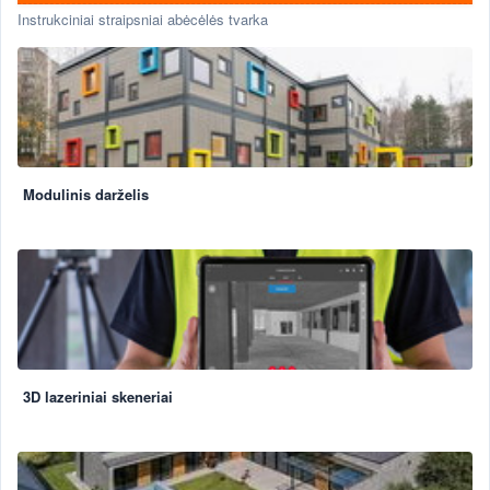
Instrukciniai straipsniai abėcėlės tvarka
Modulinis darželis
3D lazeriniai skeneriai