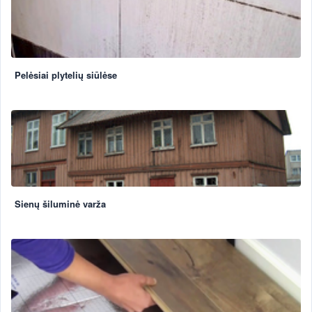
Pelėsiai plytelių siūlėse
Sienų šiluminė varža