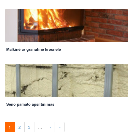
Malkinė ar granulinė krosnelė
Seno pamato apšiltinimas
1
2
3
…
›
»