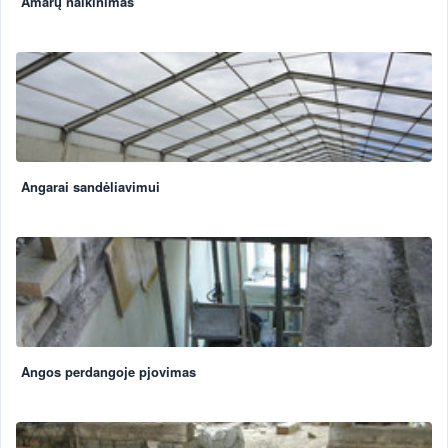
Amarų naikinimas
Angarai sandėliavimui
Angos perdangoje pjovimas