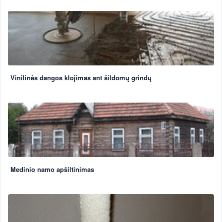
Vinilinės dangos klojimas ant šildomų grindų
Medinio namo apšiltinimas