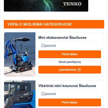
VERSLO SKELBIMAI KATEGORIJOSE
Mini ekskavatoriai Šiauliuose
Įsiminti
Pirkti dabar
Gauti pasiūlymą
Į parduotuvę
Vikšriniai mini krautuvai Šiauliuose
Įsiminti
Pirkti dabar