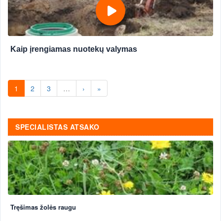
Kaip įrengiamas nuotekų valymas
1
2
3
…
›
»
SPECIALISTAS ATSAKO
Tręšimas žolės raugu