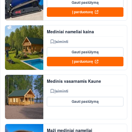
Gauti pasiūlymą
Į parduotuvę
Mediniai nameliai kaina
Įsiminti
Gauti pasiūlymą
Į parduotuvę
Medinis vasarnamis Kaune
Įsiminti
Gauti pasiūlymą
Maži mediniai nameliai