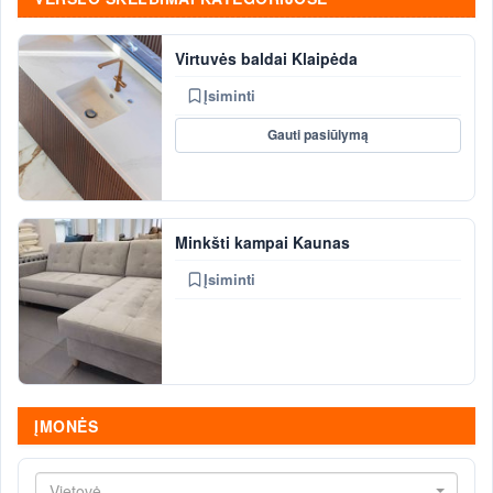
Virtuvės baldai Klaipėda
Įsiminti
Gauti pasiūlymą
Minkšti kampai Kaunas
Įsiminti
ĮMONĖS
Vietovė