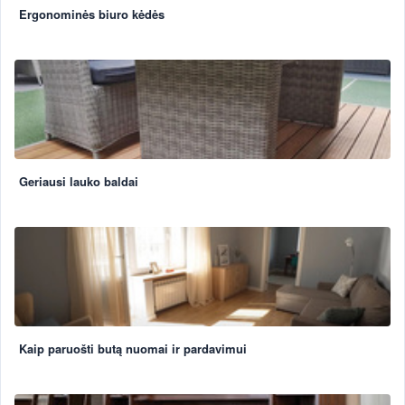
Ergonominės biuro kėdės
Geriausi lauko baldai
Kaip paruošti butą nuomai ir pardavimui