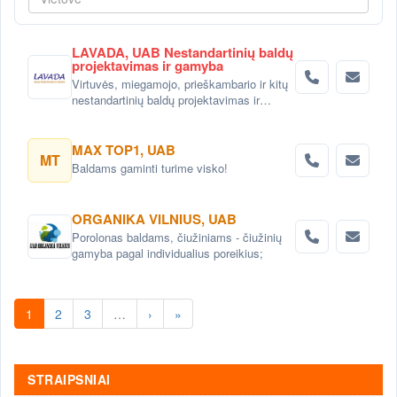
LAVADA, UAB Nestandartinių baldų
projektavimas ir gamyba
Virtuvės, miegamojo, prieškambario ir kitų
nestandartinių baldų projektavimas ir
gaminimas Vilniuje
MAX TOP1, UAB
MT
Baldams gaminti turime visko!
ORGANIKA VILNIUS, UAB
Porolonas baldams, čiužiniams - čiužinių
gamyba pagal individualius poreikius;
1
2
3
…
›
»
STRAIPSNIAI