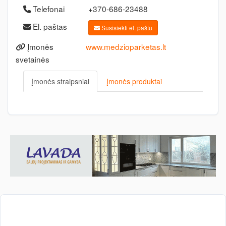
Telefonai
+370-686-23488
El. paštas
Susisiekti el. paštu
Įmonės
www.medzioparketas.lt
svetainės
Įmonės straipsniai
Įmonės produktai