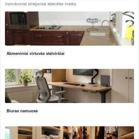
Instrukciniai straipsniai abėcėlės tvarka
Akmeniniai virtuvės stalviršiai
Biuras namuose