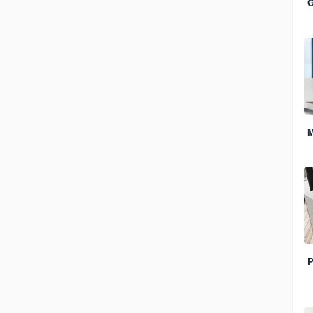
G
M
P