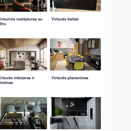
irtuvinis maišytuvas su
Virtuvės baldai
iltru
irtuvės interjeras ir
Virtuvės planavimas
izainas