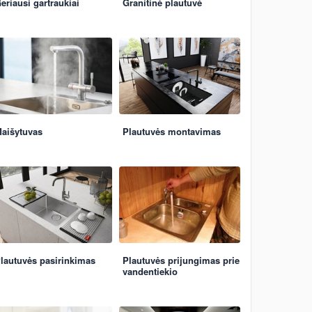
eriausi gartraukiai
Granitinė plautuvė
aišytuvas
Plautuvės montavimas
lautuvės pasirinkimas
Plautuvės prijungimas prie
vandentiekio