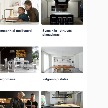
ensoriniai maišytuvai
Svetainės - virtuvės
planavimas
algomasis
Valgomojo stalas