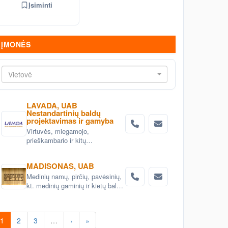
Įsiminti
ĮMONĖS
Vietovė
LAVADA, UAB
Nestandartinių baldų
projektavimas ir gamyba
Virtuvės, miegamojo,
prieškambario ir kitų
nestandartinių baldų
projektavimas ir gaminimas
MADISONAS, UAB
Vilniuje
Medinių namų, pirčių, pavėsinių,
kt. medinių gaminių ir kietų baldų
projektavimas ir gamyba
1
2
3
…
›
»