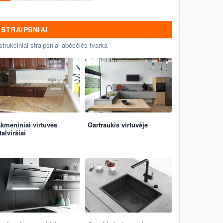
STRAIPSNIAI
strukciniai straipsniai abėcėlės tvarka
kmeniniai virtuvės
Gartraukis virtuvėje
talviršiai