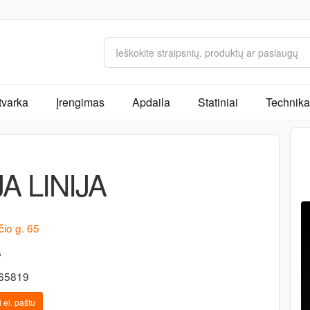
tvarka
Įrengimas
Apdaila
Statiniai
Technika 
A LINIJA
io g. 65
s
465819
 el. paštu