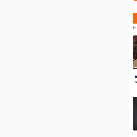
In
A
s