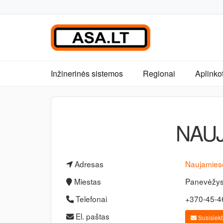
Inžinerinės sistemos
Regionai
Aplinko
NAUJ
Adresas
Naujamiesč
Miestas
Panevėžy
Telefonai
+370-45-
El. paštas
Susisiekti