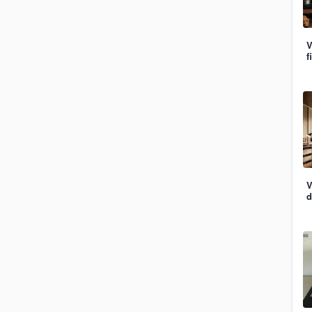
V
f
V
d