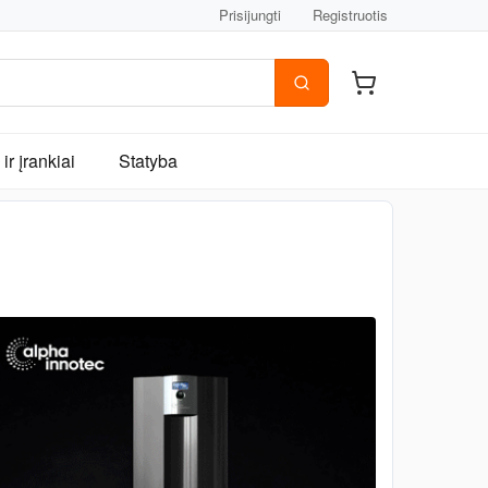
Prisijungti
Registruotis
ir įrankiai
Statyba