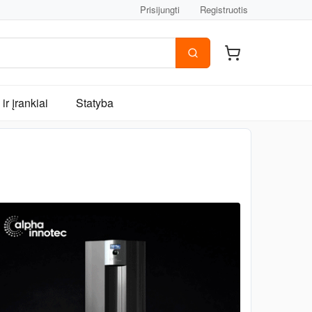
Prisijungti
Registruotis
ir įrankiai
Statyba