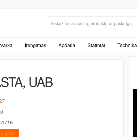
tvarka
Įrengimas
Apdaila
Statiniai
Technika 
STA, UAB
 27
ai
-51716
 el. paštu