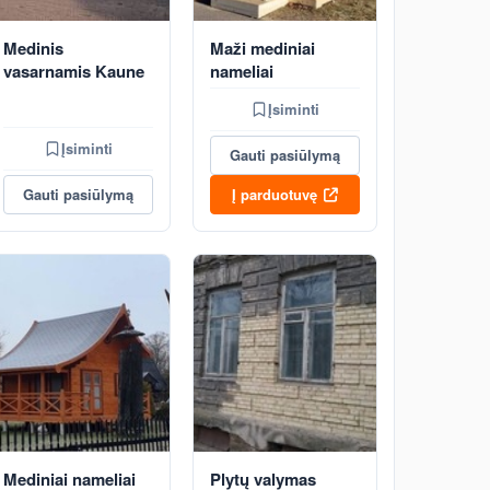
Medinis
Maži mediniai
vasarnamis Kaune
nameliai
Įsiminti
Įsiminti
Gauti pasiūlymą
Gauti pasiūlymą
Į parduotuvę
Mediniai nameliai
Plytų valymas