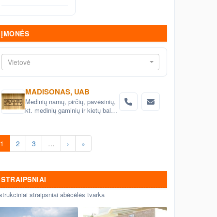
ĮMONĖS
Vietovė
MADISONAS, UAB
Medinių namų, pirčių, pavėsinių,
kt. medinių gaminių ir kietų baldų
projektavimas ir gamyba
1
2
3
…
›
»
STRAIPSNIAI
strukciniai straipsniai abėcėlės tvarka