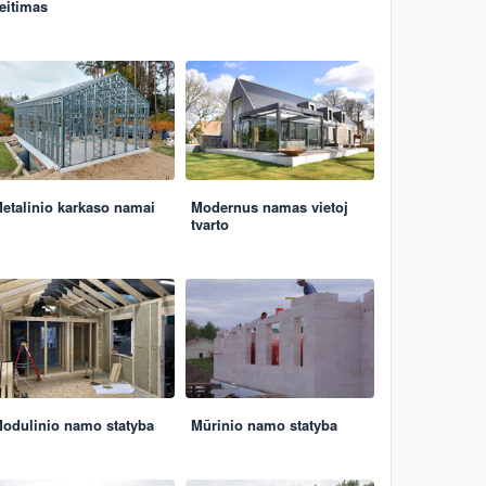
eitimas
etalinio karkaso namai
Modernus namas vietoj
tvarto
odulinio namo statyba
Mūrinio namo statyba