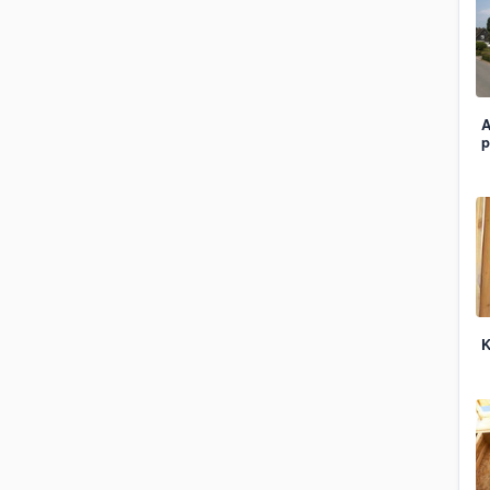
A
p
K