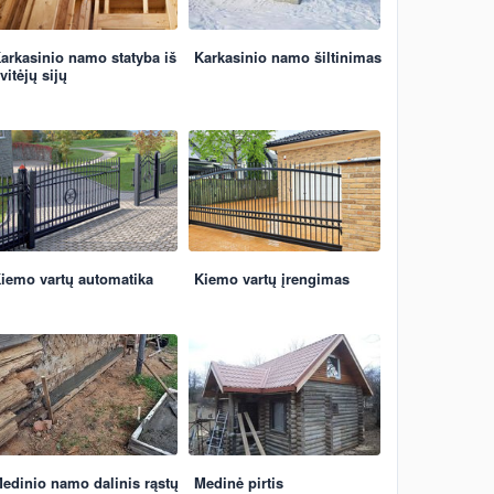
arkasinio namo statyba iš
Karkasinio namo šiltinimas
vitėjų sijų
iemo vartų automatika
Kiemo vartų įrengimas
edinio namo dalinis rąstų
Medinė pirtis