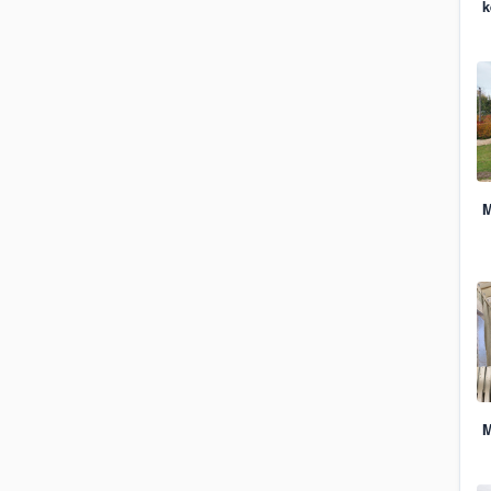
k
M
M