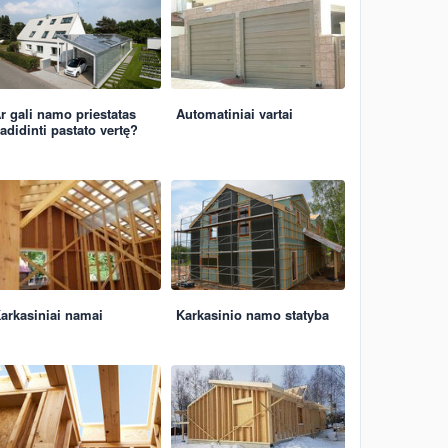
r gali namo priestatas
Automatiniai vartai
adidinti pastato vertę?
arkasiniai namai
Karkasinio namo statyba