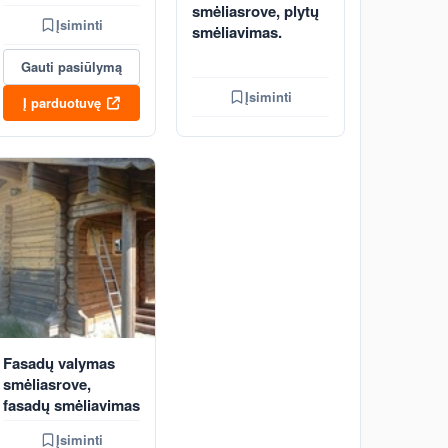
smėliasrove, plytų
Įsiminti
smėliavimas.
Gauti pasiūlymą
Įsiminti
Į parduotuvę
Fasadų valymas
smėliasrove,
fasadų smėliavimas
Įsiminti