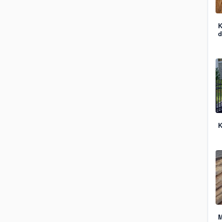
K
d
K
M