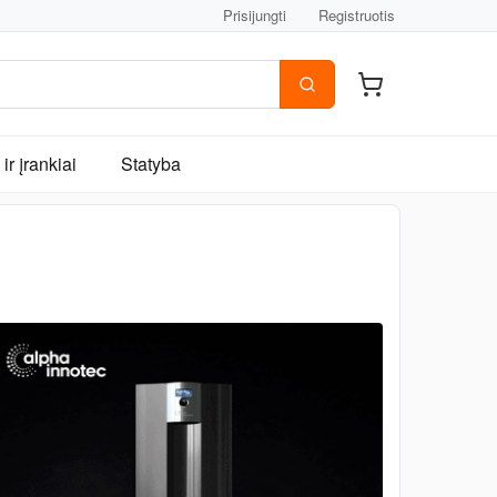
Prisijungti
Registruotis
ir įrankiai
Statyba