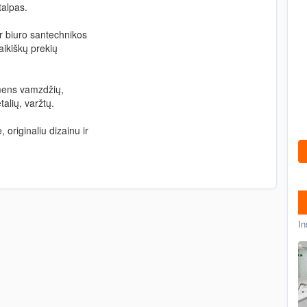
talpas.
 biuro santechnikos
aikiškų prekių
rsmens vamzdžių,
alių, varžtų.
, originaliu dizainu ir
In