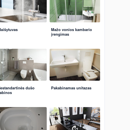
aišytuvas
Mažo vonios kambario
įrengimas
estandartinės dušo
Pakabinamas unitazas
abinos