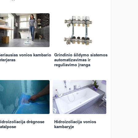
eriausias vonios kambario
Grindinio šildymo sistemos
nterjeras
automatizavimas ir
reguliavimo įranga
idroizoliacija drėgnose
Hidroizoliacija vonios
atalpose
kambaryje