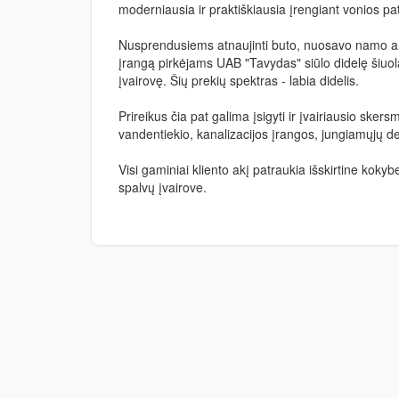
moderniausia ir praktiškiausia įrengiant vonios pa
Nusprendusiems atnaujinti buto, nuosavo namo ar
įrangą pirkėjams UAB "Tavydas" siūlo didelę šiuol
įvairovę. Šių prekių spektras - labia didelis.
Prireikus čia pat galima įsigyti ir įvairiausio ske
vandentiekio, kanalizacijos įrangos, jungiamųjų det
Visi gaminiai kliento akį patraukia išskirtine kokybe
spalvų įvairove.