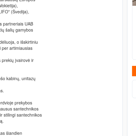
okietija),
„IFO" (Švedija),
s partneriais UAB
ečių šalių gamybos
iuoja, o išskirtiniu
i per artimiausias
prekių įvairovė ir
ušo kabinų, unitazų
s.
erdvioje prekybos
 gausus santechnikos
 stilingi santechnikos
ą.
kas šiandien