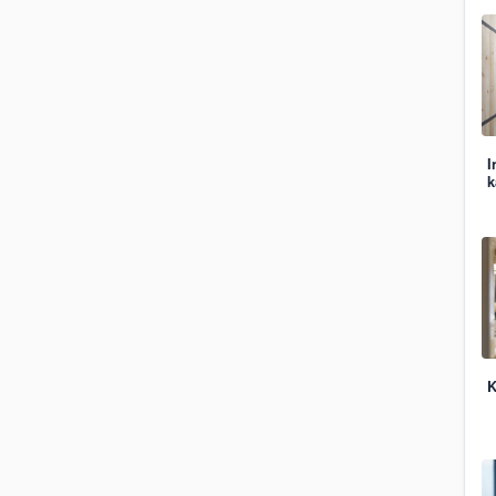
I
k
K