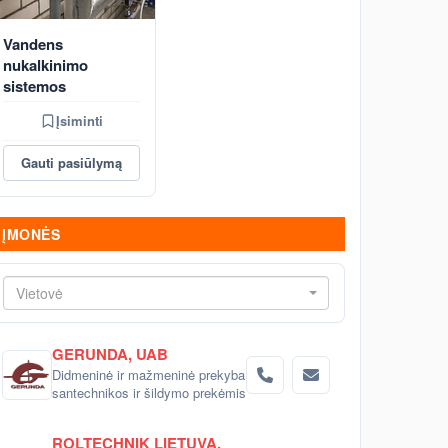
Vandens
nukalkinimo
sistemos
Įsiminti
Gauti pasiūlymą
ĮMONĖS
Vietovė
GERUNDA, UAB
Didmeninė ir mažmeninė prekyba
santechnikos ir šildymo prekėmis
ROLTECHNIK LIETUVA,