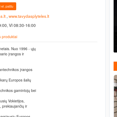
 el. paštu
.lt
,
www.tavydasplyteles.lt
9:00, VI 08:30-16:00
 produktai
etais. Nuo 1996 - ųjų
ario įrangos ir
antechnikos įrangos
akarų Europos šalių
echnikos gamintojų bei
usių Vokietijos,
, prekiaujančių ir
garsiausių Europos