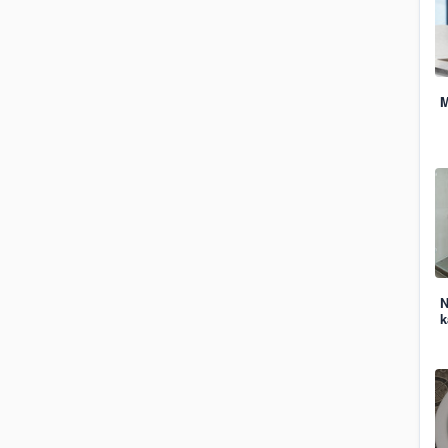
M
N
k