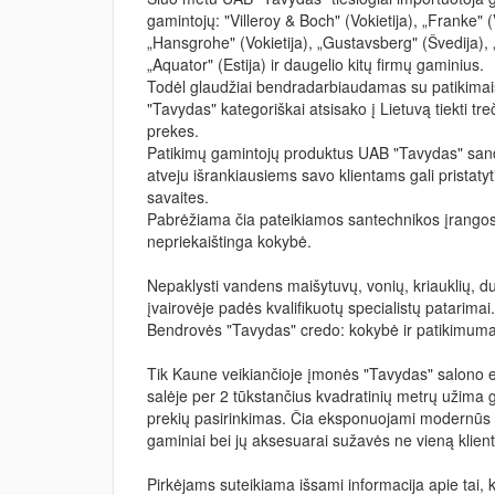
gamintojų: "Villeroy & Boch" (Vokietija), „Franke" (V
„Hansgrohe" (Vokietija), „Gustavsberg" (Švedija), 
„Aquator" (Estija) ir daugelio kitų firmų gaminius.
Todėl glaudžiai bendradarbiaudamas su patikimai
"Tavydas" kategoriškai atsisako į Lietuvą tiekti tr
prekes.
Patikimų gamintojų produktus UAB "Tavydas" sandėl
atveju išrankiausiems savo klientams gali pristatyt
savaites.
Pabrėžiama čia pateikiamos santechnikos įrangos 
nepriekaištinga kokybė.
Nepaklysti vandens maišytuvų, vonių, kriauklių, d
įvairovėje padės kvalifikuotų specialistų patarimai.
Bendrovės "Tavydas" credo: kokybė ir patikimuma
Tik Kaune veikiančioje įmonės "Tavydas" salono 
salėje per 2 tūkstančius kvadratinių metrų užima
prekių pasirinkimas. Čia eksponuojami modernūs ir
gaminiai bei jų aksesuarai sužavės ne vieną klient
Pirkėjams suteikiama išsami informacija apie tai, 