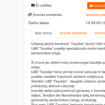
El. paštas
Susisiekti
Įmonės svetainės
www.tavydas
Darbo laikas
I-V 08:00-1
Apie įmonę
Įmonės straipsniai
Įmonės
Uždaroji akcinė bendrovė "Tavydas" įkurta 1993 m
UAB "Tavydas" pradėjo specializuotis vonios kamb
santechnikos srityje.
Ši įmonė jau dešimt metų tendencingai tobulėja s
srityje.
UAB "Tavydas" bene pirmoji įmonė Lietuvoje iš V
pradėjo masiškai importuoti vandens maišytuvus.
Šiandien UAB "Tavydas" - daugelio užsienio sant
prekiautojų atstovai Lietuvoje.
Įmonėje siekta sukoncentruoti geriausių ir žinomia
Italijos, Švedijos bei Skandinavijos šalių bendrovių
gaminančių santechnikos įrangą, produkciją.
Šiuo metu UAB "Tavydas" tiesiogiai importuotoja 