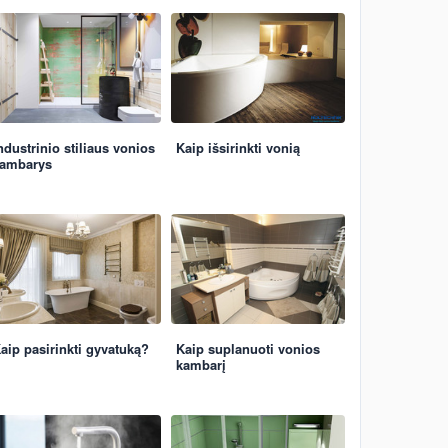
ndustrinio stiliaus vonios
Kaip išsirinkti vonią
ambarys
aip pasirinkti gyvatuką?
Kaip suplanuoti vonios
kambarį