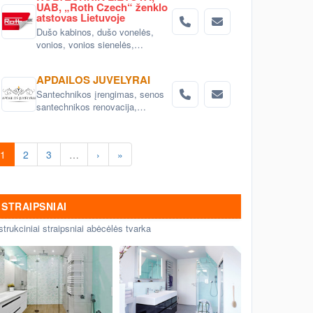
UAB, „Roth Czech“ ženklo
atstovas Lietuvoje
Dušo kabinos, dušo vonelės,
vonios, vonios sienelės,
masažinės vonios, garo kabinos
APDAILOS JUVELYRAI
Santechnikos įrengimas, senos
santechnikos renovacija,
keitimas, santechnikos įrenginių
montavimas Vilnius.
1
2
3
…
›
»
STRAIPSNIAI
strukciniai straipsniai abėcėlės tvarka