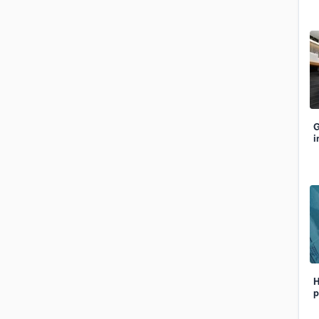
G
i
H
p