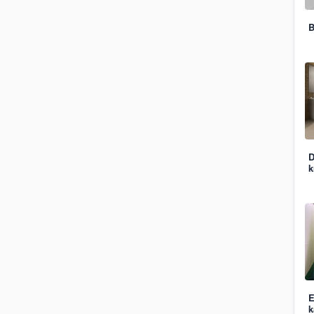
B
D
k
E
k