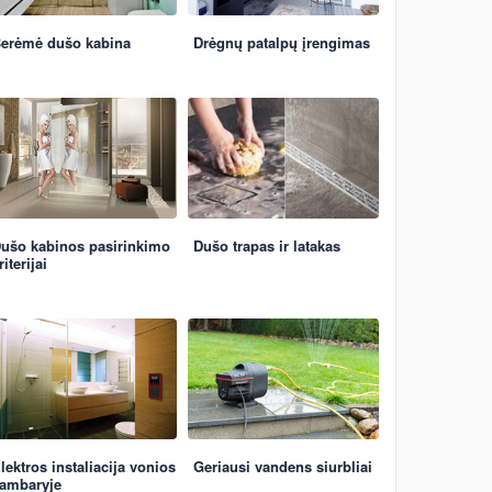
erėmė dušo kabina
Drėgnų patalpų įrengimas
ušo kabinos pasirinkimo
Dušo trapas ir latakas
riterijai
lektros instaliacija vonios
Geriausi vandens siurbliai
ambaryje