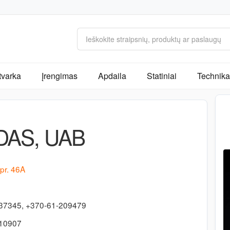
tvarka
Įrengimas
Apdaila
Statiniai
Technika 
DAS, UAB
pr. 46A
37345, +370-61-209479
710907