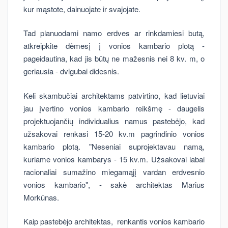
kur mąstote, dainuojate ir svajojate.
Tad planuodami namo erdves ar rinkdamiesi butą,
atkreipkite dėmesį į vonios kambario plotą -
pageidautina, kad jis būtų ne mažesnis nei 8 kv. m, o
geriausia - dvigubai didesnis.
Keli skambučiai architektams patvirtino, kad lietuviai
jau įvertino vonios kambario reikšmę - daugelis
projektuojančių individualius namus pastebėjo, kad
užsakovai renkasi 15-20 kv.m pagrindinio vonios
kambario plotą. "Neseniai suprojektavau namą,
kuriame vonios kambarys - 15 kv.m. Užsakovai labai
racionaliai sumažino miegamąjį vardan erdvesnio
vonios kambario", - sakė architektas Marius
Morkūnas.
Kaip pastebėjo architektas, renkantis vonios kambario