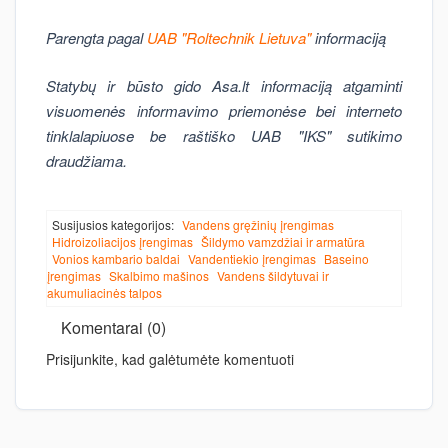
Parengta pagal
UAB "Roltechnik Lietuva"
informaciją
Statybų ir būsto gido Asa.lt informaciją atgaminti
visuomenės informavimo priemonėse bei interneto
tinklalapiuose be raštiško UAB "IKS" sutikimo
draudžiama.
Susijusios kategorijos:
Vandens gręžinių įrengimas
Hidroizoliacijos įrengimas
Šildymo vamzdžiai ir armatūra
Vonios kambario baldai
Vandentiekio įrengimas
Baseino
įrengimas
Skalbimo mašinos
Vandens šildytuvai ir
akumuliacinės talpos
Komentarai (0)
Prisijunkite, kad galėtumėte komentuoti