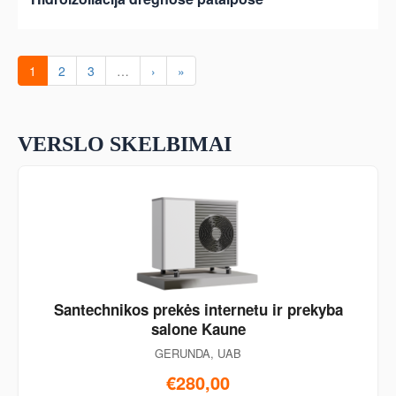
1
2
3
…
›
»
VERSLO SKELBIMAI
Santechnikos prekės internetu ir prekyba
salone Kaune
GERUNDA, UAB
€280,00