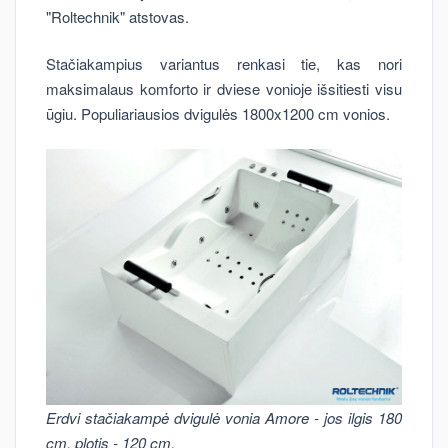
"Roltechnik" atstovas.
Stačiakampius variantus renkasi tie, kas nori
maksimalaus komforto ir dviese vonioje išsitiesti visu
ūgiu. Populiariausios dvigulės 1800x1200 cm vonios.
Erdvi stačiakampė dvigulė vonia Amore - jos ilgis 180
cm, plotis - 120 cm.