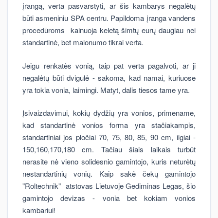
įrangą, verta pasvarstyti, ar šis kambarys negalėtų
būti asmeniniu SPA centru. Papildoma įranga vandens
procedūroms kainuoja keletą šimtų eurų daugiau nei
standartinė, bet malonumo tikrai verta.
Jeigu renkatės vonią, taip pat verta pagalvoti, ar ji
negalėtų būti dvigulė - sakoma, kad namai, kuriuose
yra tokia vonia, laimingi. Matyt, dalis tiesos tame yra.
Įsivaizdavimui, kokių dydžių yra vonios, primename,
kad standartinė vonios forma yra stačiakampis,
standartiniai jos pločiai 70, 75, 80, 85, 90 cm, ilgiai -
150,160,170,180 cm. Tačiau šiais laikais turbūt
nerasite nė vieno solidesnio gamintojo, kuris neturėtų
nestandartinių vonių. Kaip sakė čekų gamintojo
"Roltechnik" atstovas Lietuvoje Gediminas Legas, šio
gamintojo devizas - vonia bet kokiam vonios
kambariui!