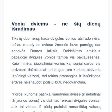
Vonia dviems - ne šių dienų
išradimas
Tikslių duomenų, kada dvigulės vonios atsirado nėra,
tačiau maudynes dviese žmonės buvo pamėgę dar
senovės Romos laikais. Dvidešimto amžiaus
pabaigoje dvigulės vonios tampa vis paklausesnės.
Kaip minėta, šiuolaikiniai vonios kambariai darosi vis
erdvesni, dažniausiai turi langus, pro kuriuos atsiveria
įspūdingi vaizdai, tad tokios prabangios ir įspūdingos
erdvės neišnaudoti poilsiui būtų nedovanotina.
"Poros, kurioms patinka maudynės dviese (ir nebūtinai
tik jaunos poros) vis dažniau renkasi dvigules vonias.
Juk tai vienas iš būdų praleisti romantišką vakarą