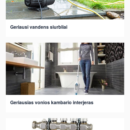
Geriausi vandens siurbliai
Geriausias vonios kambario interjeras