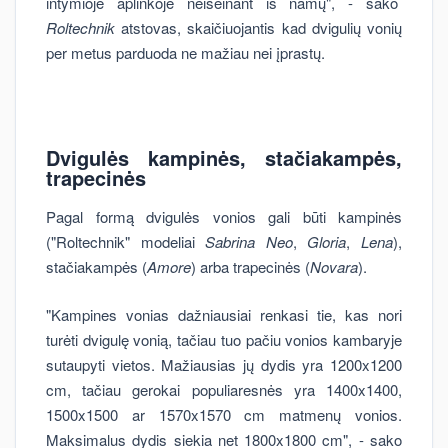
intymioje aplinkoje neišeinant iš namų", - sako
Roltechnik
atstovas, skaičiuojantis kad dvigulių vonių
per metus parduoda ne mažiau nei įprastų.
Dvigulės kampinės, stačiakampės,
trapecinės
Pagal formą dvigulės vonios gali būti kampinės
("Roltechnik" modeliai
Sabrina Neo
,
Gloria
,
Lena
),
stačiakampės (
Amore
) arba trapecinės (
Novara
).
"Kampines vonias dažniausiai renkasi tie, kas nori
turėti dvigulę vonią, tačiau tuo pačiu vonios kambaryje
sutaupyti vietos. Mažiausias jų dydis yra 1200x1200
cm, tačiau gerokai populiaresnės yra 1400x1400,
1500x1500 ar 1570x1570 cm matmenų vonios.
Maksimalus dydis siekia net 1800x1800 cm", - sako