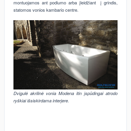
montuojamos ant podiumo arba įleidžiant į grindis,
statomos vonios kambario centre.
Dvigulė akrilinė vonia Modena itin įspūdingai atrodo
ryškiai išsiskirdama interjere.