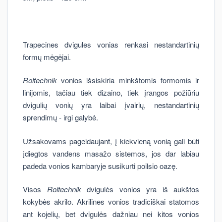
Trapecines dvigules vonias renkasi nestandartinių
formų mėgėjai.
Roltechnik
vonios išsiskiria minkštomis formomis ir
linijomis, tačiau tiek dizaino, tiek įrangos požiūriu
dvigulių vonių yra laibai įvairių, nestandartinių
sprendimų - irgi galybė.
Užsakovams pageidaujant, į kiekvieną vonią gali būti
įdiegtos vandens masažo sistemos, jos dar labiau
padeda vonios kambaryje susikurti poilsio oazę.
Visos
Roltechnik
dvigulės vonios yra iš aukštos
kokybės akrilo. Akrilines vonios tradiciškai statomos
ant kojelių, bet dvigulės dažniau nei kitos vonios