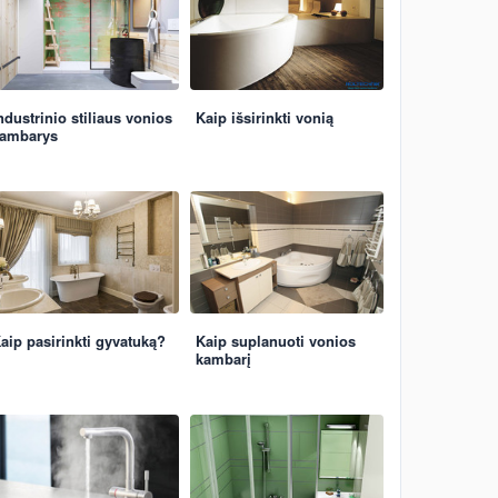
ndustrinio stiliaus vonios
Kaip išsirinkti vonią
ambarys
aip pasirinkti gyvatuką?
Kaip suplanuoti vonios
kambarį