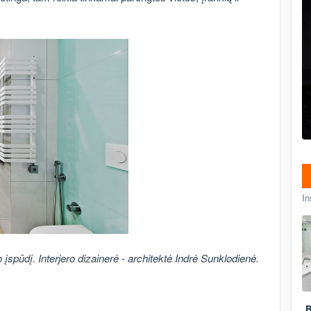
In
įspūdį. Interjero dizainerė - architektė Indrė Sunklodienė.
B