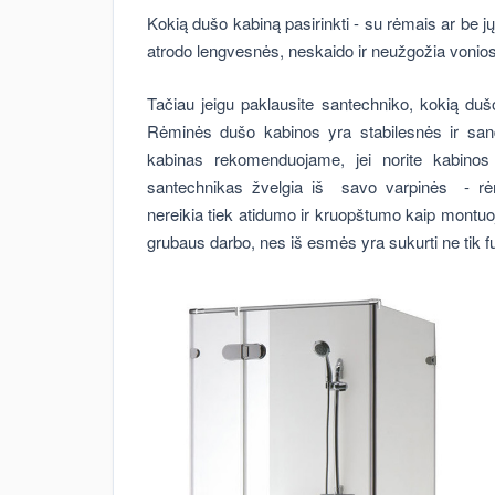
Kokią dušo kabiną pasirinkti - su rėmais ar be jų
atrodo lengvesnės, neskaido ir neužgožia vonios
Tačiau jeigu paklausite santechniko, kokią dušo
Rėminės dušo kabinos yra stabilesnės ir san
kabinas rekomenduojame, jei norite kabino
santechnikas žvelgia iš savo varpinės - rėm
nereikia tiek atidumo ir kruopštumo kaip montuoj
grubaus darbo, nes iš esmės yra sukurti ne tik funk