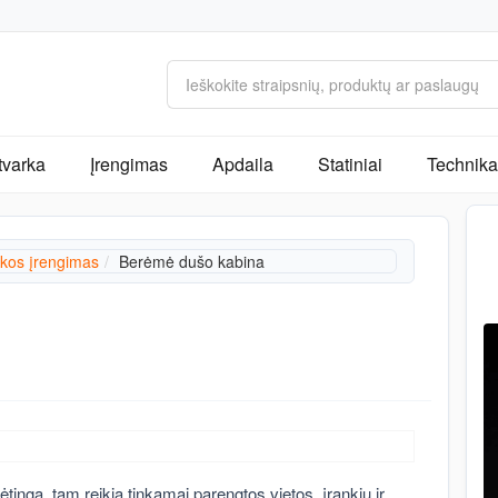
tvarka
Įrengimas
Apdaila
Statiniai
Technika 
kos įrengimas
Berėmė dušo kabina
inga, tam reikia tinkamai parengtos vietos, įrankių ir