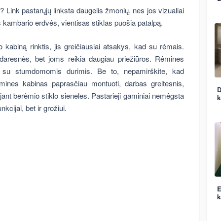
? Link pastarųjų linksta daugelis žmonių, nes jos vizualiai
 kambario erdvės, vientisas stiklas puošia patalpą.
 kabiną rinktis, jis greičiausiai atsakys, kad su rėmais.
daresnės, bet joms reikia daugiau priežiūros. Rėmines
s su stumdomomis durimis. Be to, nepamirškite, kad
ines kabinas paprasčiau montuoti, darbas greitesnis,
D
ant berėmio stiklo sieneles. Pastarieji gaminiai nemėgsta
k
cijai, bet ir grožiui.
E
k