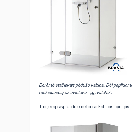
Berėmė stačiakampėdušo kabina. Dėl papildomos s
rankšluosčių džiovintuvo - „gyvatuko".
Tad jei apsisprendėte dėl dušo kabinos tipo, jos