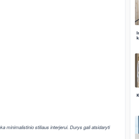
I
k
K
minimalistinio stiliaus interjerui. Durys gali atsidaryti