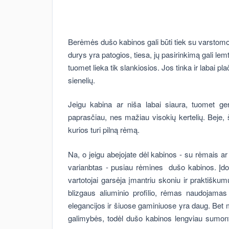
Berėmės dušo kabinos
gali būti tiek su varstomo
durys yra patogios, tiesa, jų pasirinkimą gali le
tuomet lieka tik slankiosios. Jos tinka ir labai 
sienelių.
Jeigu kabina ar niša labai siaura, tuomet geri
paprasčiau, nes mažiau visokių kertelių. Beje,
kurios turi pilną rėmą.
Na, o jeigu abejojate dėl kabinos - su rėmais ar
varianbtas - pusiau rėmines dušo kabinos. Įdo
vartotojai garsėja įmantriu skoniu ir praktišk
blizgaus aliuminio profilio, rėmas naudojamas
elegancijos ir šiuose gaminiuose yra daug. Bet 
galimybės, todėl dušo kabinos lengviau sumont