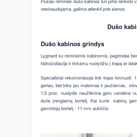
Pusiau rėminės dušo kabinos turi pilno lanksto vy
nesinaudojama, galima atlenkti prie sienos.
Dušo kab
Dušo kabinos grindys
Lyginant su rėminėmis kabinomis, pagrindas ber
hidroizoliacija ir tinkamu nuolydžiu į trapą ar lata
Specialistai rekomenduoja link trapo formuoti 1,
geriau, bet toks jau matomas ir jaučiamas, sto
1,5 proc. nuolydis neužtikrina gero vandens nu
duris įrengiamą bortelį. Kai kurie kabinų ga
gamintojų bortelį - 11 mm aukščio.