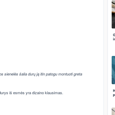
G
i
ienelės šalia durų ją itin patogu montuoti greta
H
 durys iš esmės yra dizaino klausimas.
p