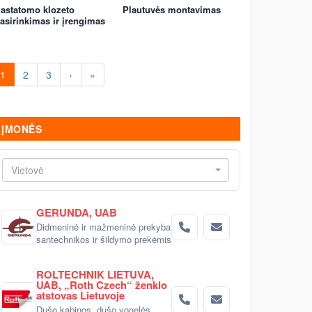
astatomo klozeto
Plautuvės montavimas
asirinkimas ir įrengimas
1
2
3
›
»
ĮMONĖS
Vietovė
GERUNDA, UAB
Didmeninė ir mažmeninė prekyba
santechnikos ir šildymo prekėmis
ROLTECHNIK LIETUVA,
UAB, „Roth Czech“ ženklo
atstovas Lietuvoje
Dušo kabinos, dušo vonelės,