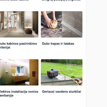
ušo kabinos pasirinkimo
Dušo trapas ir latakas
riterijai
lektros instaliacija vonios
Geriausi vandens siurbliai
ambaryje