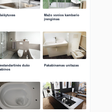
aišytuvas
Mažo vonios kambario
įrengimas
estandartinės dušo
Pakabinamas unitazas
abinos