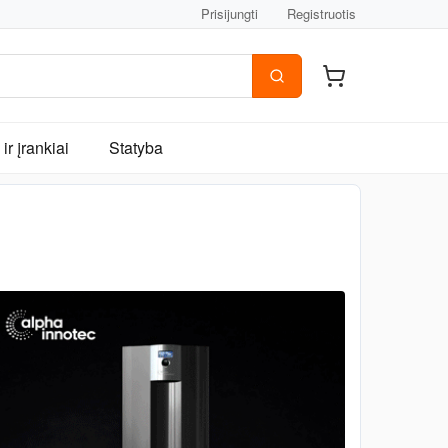
Prisijungti
Registruotis
ir įrankiai
Statyba