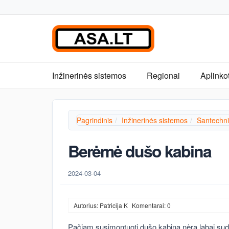
Inžinerinės sistemos
Regionai
Aplinko
Pagrindinis
Inžinerinės sistemos
Santechni
Berėmė dušo kabina
2024-03-04
Autorius: Patricija K
Komentarai: 0
Pačiam susimontuoti dušo kabiną nėra labai sudėt