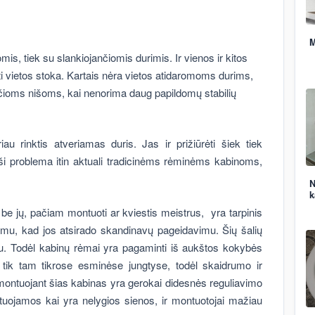
M
mis, tiek su slankiojančiomis durimis. Ir vienos ir kitos
mti vietos stoka. Kartais nėra vietos atidaromoms durims,
plačioms nišoms, kai nenorima daug papildomų stabilių
au rinktis atveriamas duris. Jas ir prižiūrėti šiek tiek
 ši problema itin aktuali tradicinėms rėminėms kabinoms,
N
k
 be jų, pačiam montuoti ar kviestis meistrus, yra tarpinis
mu, kad jos atsirado skandinavų pageidavimu. Šių šalių
umu. Todėl kabinų rėmai yra pagaminti iš aukštos kokybės
 tik tam tikrose esminėse jungtyse, todėl skaidrumo ir
montuojant šias kabinas yra gerokai didesnės reguliavimo
uojamos kai yra nelygios sienos, ir montuotojai mažiau