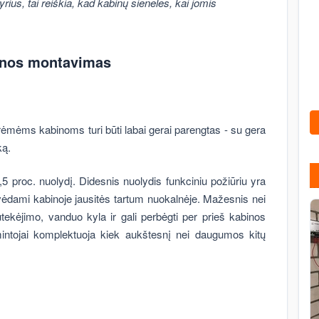
rius, tai reiškia, kad kabinų sieneles, kai jomis
inos montavimas
ėmėms kabinoms turi būti labai gerai parengtas - su gera
ką.
5 proc. nuolydį. Didesnis nuolydis funkciniu požiūriu yra
vėdami kabinoje jausitės tartum nuokalnėje. Mažesnis nei
tekėjimo, vanduo kyla ir gali perbėgti per prieš kabinos
mintojai komplektuoja kiek aukštesnį nei daugumos kitų