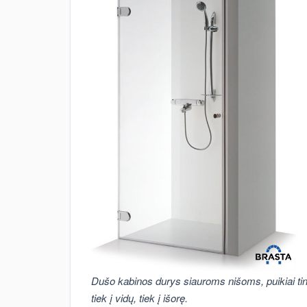
Dušo kabinos durys siauroms nišoms, puikiai tinka 
tiek į vidų, tiek į išorę.