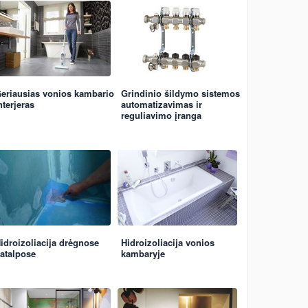
eriausias vonios kambario
Grindinio šildymo sistemos
nterjeras
automatizavimas ir
reguliavimo įranga
idroizoliacija drėgnose
Hidroizoliacija vonios
atalpose
kambaryje