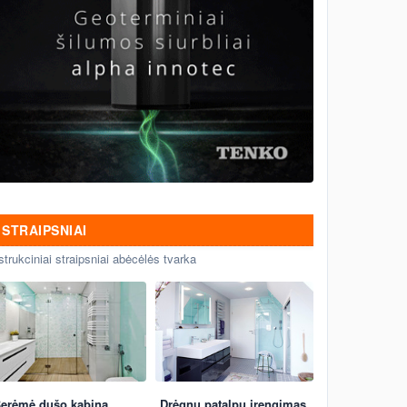
STRAIPSNIAI
strukciniai straipsniai abėcėlės tvarka
erėmė dušo kabina
Drėgnų patalpų įrengimas