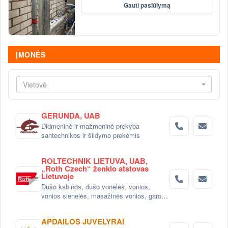
Gauti pasiūlymą
ĮMONĖS
Vietovė
GERUNDA, UAB
Didmeninė ir mažmeninė prekyba
santechnikos ir šildymo prekėmis
ROLTECHNIK LIETUVA, UAB,
„Roth Czech“ ženklo atstovas
Lietuvoje
Dušo kabinos, dušo vonelės, vonios,
vonios sienelės, masažinės vonios, garo
kabinos
APDAILOS JUVELYRAI