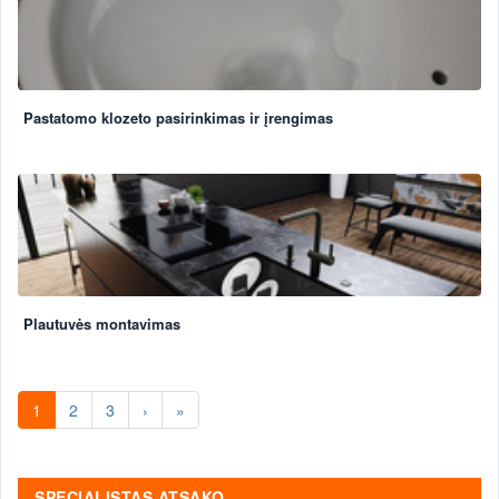
Pastatomo klozeto pasirinkimas ir įrengimas
Plautuvės montavimas
1
2
3
›
»
SPECIALISTAS ATSAKO