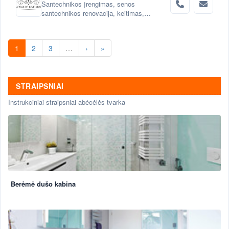
Santechnikos įrengimas, senos
santechnikos renovacija, keitimas,
santechnikos įrenginių montavimas Vilnius.
1
2
3
…
›
»
STRAIPSNIAI
Instrukciniai straipsniai abėcėlės tvarka
Berėmė dušo kabina