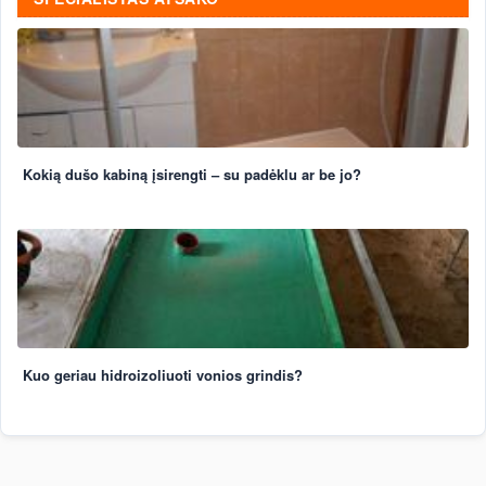
Kokią dušo kabiną įsirengti – su padėklu ar be jo?
Kuo geriau hidroizoliuoti vonios grindis?