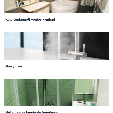
Kaip suplanuoti vonios kambarį
Maišytuvas
Mažo vonios kambario įrengimas