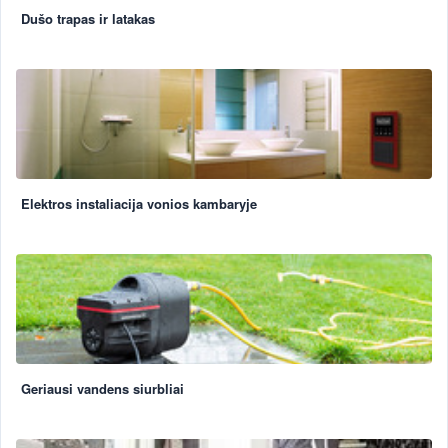
Dušo trapas ir latakas
Elektros instaliacija vonios kambaryje
Geriausi vandens siurbliai