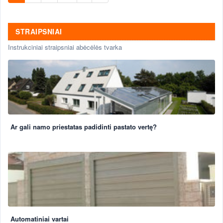
STRAIPSNIAI
Instrukciniai straipsniai abėcėlės tvarka
Ar gali namo priestatas padidinti pastato vertę?
Automatiniai vartai