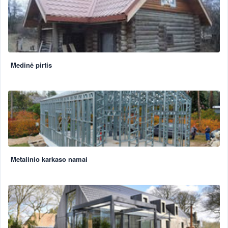
Medinė pirtis
Metalinio karkaso namai