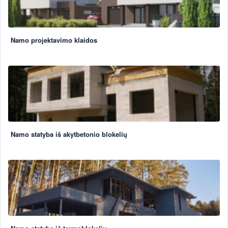
Namo projektavimo klaidos
Namo statyba iš akytbetonio blokelių