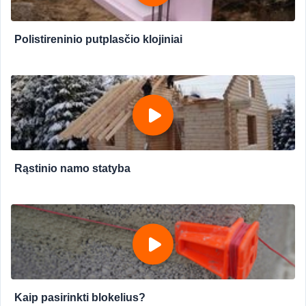
Polistireninio putplasčio klojiniai
Rąstinio namo statyba
Kaip pasirinkti blokelius?