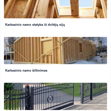
Karkasinio namo statyba iš dvitėjų sijų
Karkasinio namo šiltinimas