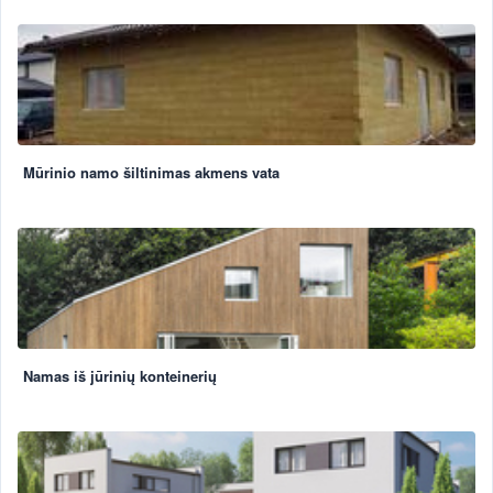
Mūrinio namo šiltinimas akmens vata
Namas iš jūrinių konteinerių