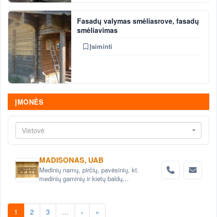
Fasadų valymas smėliasrove, fasadų
smėliavimas
Įsiminti
ĮMONĖS
Vietovė
MADISONAS, UAB
Medinių namų, pirčių, pavėsinių, kt.
medinių gaminių ir kietų baldų
projektavimas ir gamyba
1
2
3
…
›
»