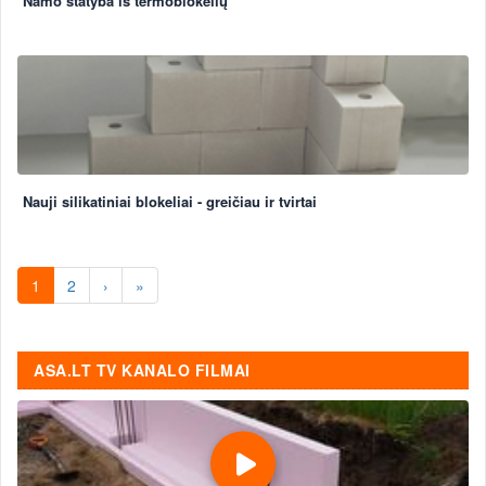
Namo statyba iš termoblokelių
Nauji silikatiniai blokeliai - greičiau ir tvirtai
1
2
›
»
ASA.LT TV KANALO FILMAI