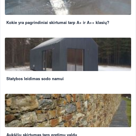
Kokie yra pagrindiniai skirtumai tarp A+ ir A++ klasių?
Statybos leidimas sodo namui
Aukščių skirtumas tarp gretimų valdų