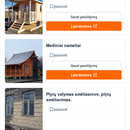
Įsiminti
Gauti pasiūlymą
Į parduotuvę
Mediniai nameliai
Įsiminti
Gauti pasiūlymą
Į parduotuvę
Plytų valymas smėliasrove, plytų
smėliavimas.
Įsiminti