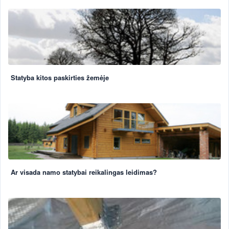
Statyba kitos paskirties žemėje
Ar visada namo statybai reikalingas leidimas?