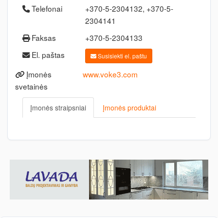
Telefonai
+370-5-2304132, +370-5-
2304141
Faksas
+370-5-2304133
El. paštas
Susisiekti el. paštu
Įmonės
www.voke3.com
svetainės
Įmonės straipsniai
Įmonės produktai