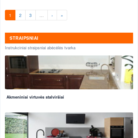
1
2
3
…
›
»
STRAIPSNIAI
Instrukciniai straipsniai abėcėlės tvarka
Akmeniniai virtuvės stalviršiai