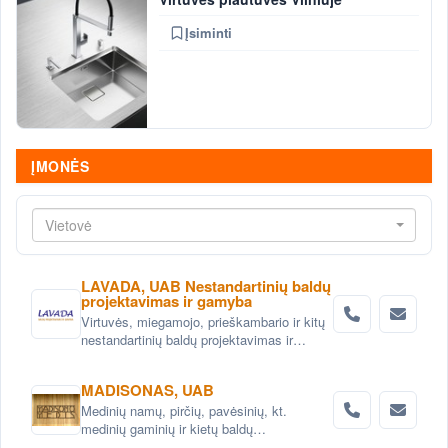
Įsiminti
ĮMONĖS
Vietovė
LAVADA, UAB Nestandartinių baldų
projektavimas ir gamyba
Virtuvės, miegamojo, prieškambario ir kitų
nestandartinių baldų projektavimas ir
gaminimas Vilniuje
MADISONAS, UAB
Medinių namų, pirčių, pavėsinių, kt.
medinių gaminių ir kietų baldų
projektavimas ir gamyba