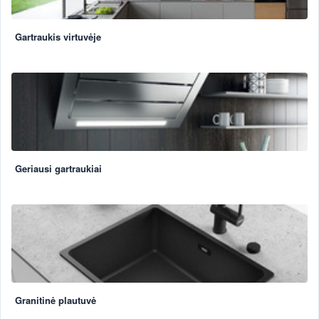
Gartraukis virtuvėje
Geriausi gartraukiai
Granitinė plautuvė