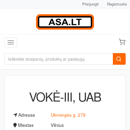
Prisijungti
Registruotis
Toggle navigation
VOKĖ-III, UAB
Adresas
Ukmergės g. 279
Miestas
Vilnius