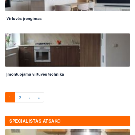
Virtuvės įrengimas
Įmontuojama virtuvės technika
1
2
›
»
SPECIALISTAS ATSAKO