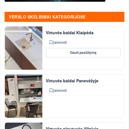
VERSLO SKELBIMAI KATEGORIJOSE
Virtuvės baldai Klaipėda
Įsiminti
Gauti pasiūlymą
Virtuvės baldai Panevėžyje
Įsiminti
Virtuvės plautuvės Vilniuje