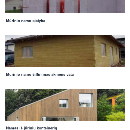
Mūrinio namo statyba
Mūrinio namo šiltinimas akmens vata
Namas iš jūrinių konteinerių