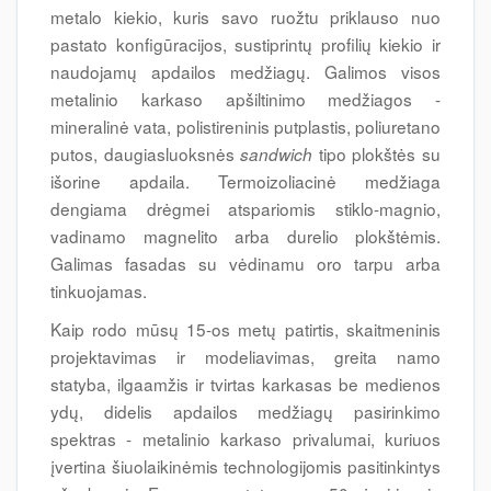
metalo kiekio, kuris savo ruožtu priklauso nuo
pastato konfigūracijos, sustiprintų profilių kiekio ir
naudojamų apdailos medžiagų. Galimos visos
metalinio karkaso apšiltinimo medžiagos -
mineralinė vata, polistireninis putplastis, poliuretano
putos, daugiasluoksnės
tipo plokštės su
sandwich
išorine apdaila. Termoizoliacinė medžiaga
dengiama drėgmei atspariomis stiklo-magnio,
vadinamo magnelito arba durelio plokštėmis.
Galimas fasadas su vėdinamu oro tarpu arba
tinkuojamas.
Kaip rodo mūsų 15-os metų patirtis, skaitmeninis
projektavimas ir modeliavimas, greita namo
statyba, ilgaamžis ir tvirtas karkasas be medienos
ydų, didelis apdailos medžiagų pasirinkimo
spektras - metalinio karkaso privalumai, kuriuos
įvertina šiuolaikinėmis technologijomis pasitinkintys