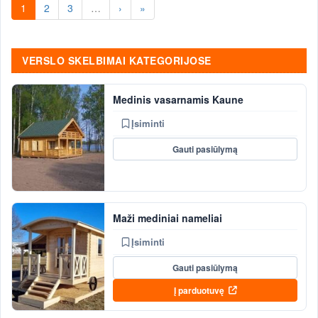
1
2
3
…
›
»
VERSLO SKELBIMAI KATEGORIJOSE
Medinis vasarnamis Kaune
Įsiminti
Gauti pasiūlymą
Maži mediniai nameliai
Įsiminti
Gauti pasiūlymą
Į parduotuvę