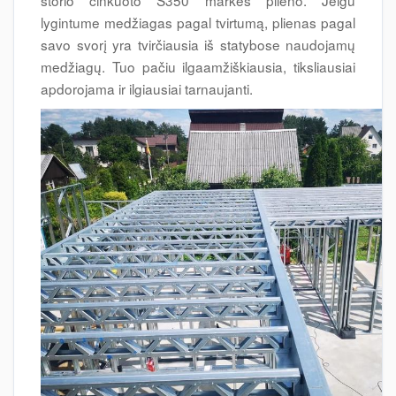
storio cinkuoto S350 markės plieno. Jeigu
lygintume medžiagas pagal tvirtumą, plienas pagal
savo svorį yra tvirčiausia iš statybose naudojamų
medžiagų. Tuo pačiu ilgaamžiškiausia, tiksliausiai
apdorojama ir ilgiausiai tarnaujanti.