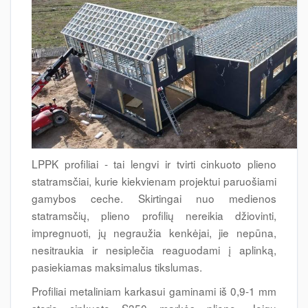
LPPK profiliai - tai lengvi ir tvirti cinkuoto plieno
statramsčiai, kurie kiekvienam projektui paruošiami
gamybos ceche. Skirtingai nuo medienos
statramsčių, plieno profilių nereikia džiovinti,
impregnuoti, jų negraužia kenkėjai, jie nepūna,
nesitraukia ir nesiplečia reaguodami į aplinką,
pasiekiamas maksimalus tikslumas.
Profiliai metaliniam karkasui gaminami iš 0,9-1 mm