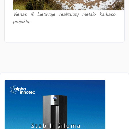
Vienas iš Lietuvoje realizuotų metalo karkaso
projektų.