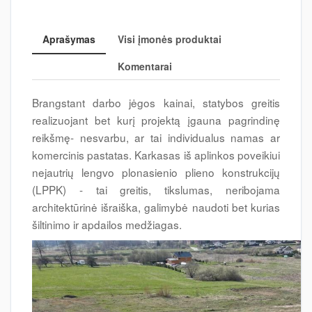
Aprašymas
Visi įmonės produktai
Komentarai
Brangstant darbo jėgos kainai, statybos greitis
realizuojant bet kurį projektą įgauna pagrindinę
reikšmę- nesvarbu, ar tai individualus namas ar
komercinis pastatas. Karkasas iš aplinkos poveikiui
nejautrių lengvo plonasienio plieno konstrukcijų
(LPPK) - tai greitis, tikslumas, neribojama
architektūrinė išraiška, galimybė naudoti bet kurias
šiltinimo ir apdailos medžiagas.