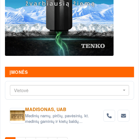
ĮMONĖS
Vietovė
MADISONAS, UAB
Medinių namų, pirčių, pavėsinių, kt.
medinių gaminių ir kietų baldų
projektavimas ir gamyba