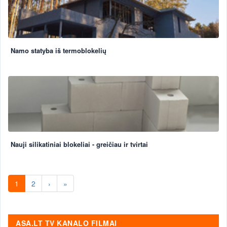
Namo statyba iš termoblokelių
Nauji silikatiniai blokeliai - greičiau ir tvirtai
1
2
›
»
ASA.LT TV KANALO FILMAI