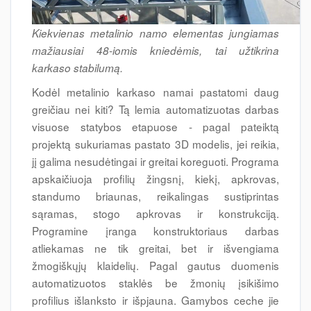
Kiekvienas metalinio namo elementas jungiamas
mažiausiai 48-iomis kniedėmis, tai užtikrina
karkaso stabilumą.
Kodėl metalinio karkaso namai pastatomi daug
greičiau nei kiti? Tą lemia automatizuotas darbas
visuose statybos etapuose - pagal pateiktą
projektą sukuriamas pastato 3D modelis, jei reikia,
jį galima nesudėtingai ir greitai koreguoti. Programa
apskaičiuoja profilių žingsnį, kiekį, apkrovas,
standumo briaunas, reikalingas sustiprintas
sąramas, stogo apkrovas ir konstrukciją.
Programine įranga konstruktoriaus darbas
atliekamas ne tik greitai, bet ir išvengiama
žmogiškųjų klaidelių. Pagal gautus duomenis
automatizuotos staklės be žmonių įsikišimo
profilius išlanksto ir išpjauna. Gamybos ceche jie