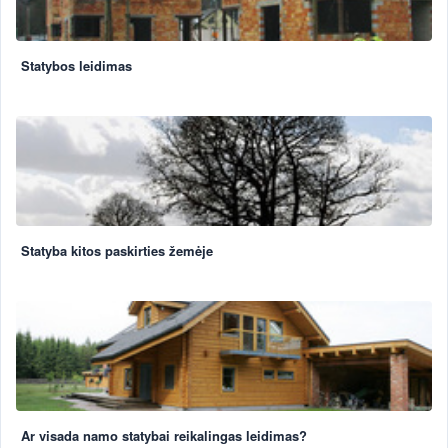
Statybos leidimas
Statyba kitos paskirties žemėje
Ar visada namo statybai reikalingas leidimas?