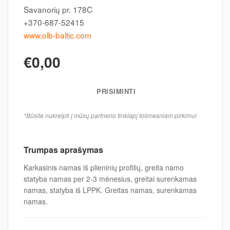
Savanorių pr. 178C
+370-687-52415
www.olb-baltic.com
€0,00
PRISIMINTI
*Būsite nukreipti į mūsų partnerio tinklapį tolimesniam pirkimui
Trumpas aprašymas
Karkasinis namas iš plieninių profilių, greita namo
statyba namas per 2-3 mėnesius, greitai surenkamas
namas, statyba iš LPPK. Greitas namas, surenkamas
namas.