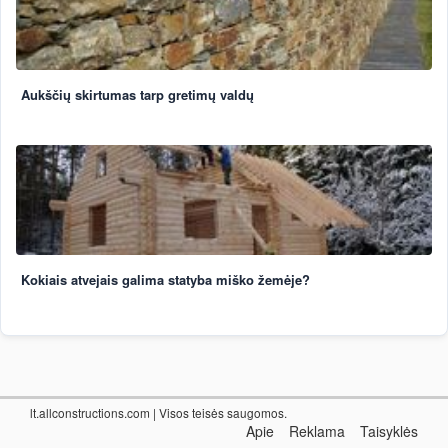
Aukščių skirtumas tarp gretimų valdų
Kokiais atvejais galima statyba miško žemėje?
lt.allconstructions.com
| Visos teisės saugomos.
Apie
Reklama
Taisyklės