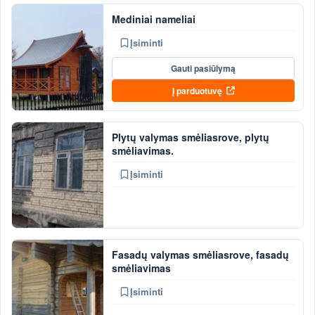
Mediniai nameliai
Įsiminti
Gauti pasiūlymą
Į parduotuvę
Plytų valymas smėliasrove, plytų
smėliavimas.
Įsiminti
Fasadų valymas smėliasrove, fasadų
smėliavimas
Įsiminti