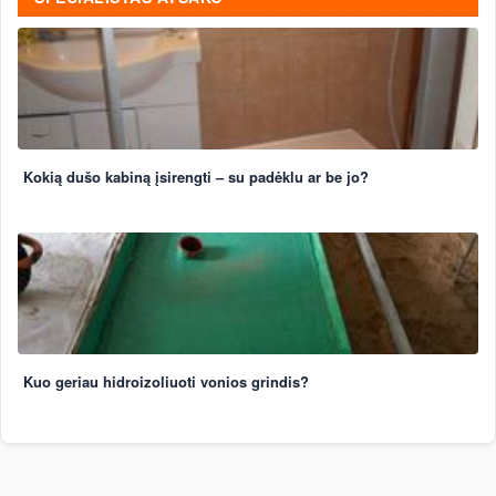
Kokią dušo kabiną įsirengti – su padėklu ar be jo?
Kuo geriau hidroizoliuoti vonios grindis?