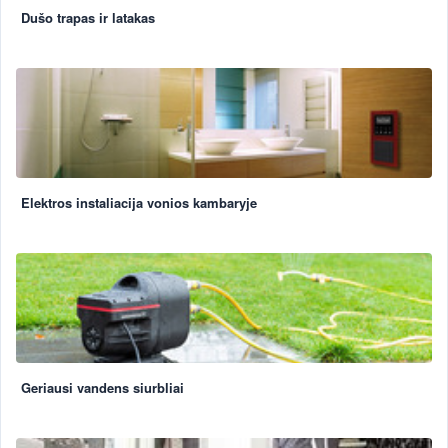
Dušo trapas ir latakas
Elektros instaliacija vonios kambaryje
Geriausi vandens siurbliai