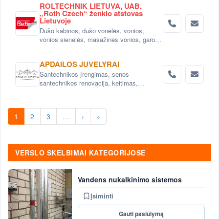
ROLTECHNIK LIETUVA, UAB,
„Roth Czech“ ženklo atstovas
Lietuvoje
Dušo kabinos, dušo vonelės, vonios,
vonios sienelės, masažinės vonios, garo
kabinos
APDAILOS JUVELYRAI
Santechnikos įrengimas, senos
santechnikos renovacija, keitimas,
santechnikos įrenginių montavimas Vilnius.
1
2
3
…
›
»
VERSLO SKELBIMAI KATEGORIJOSE
Vandens nukalkinimo sistemos
Įsiminti
Gauti pasiūlymą