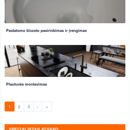
Pastatomo klozeto pasirinkimas ir įrengimas
Plautuvės montavimas
1
2
3
›
»
SPECIALISTAS ATSAKO