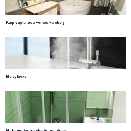
Kaip suplanuoti vonios kambarį
Maišytuvas
Mažo vonios kambario įrengimas