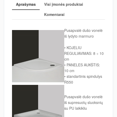
Aprašymas
Visi įmonės produktai
Komentarai
Pusapvalė dušo vonelė
iš lydyto marmuro
• KOJELIU
REGULIAVIMAS: 8 ÷ 10
cm
• PANELES AUKŠTIS:
10 cm
• standartinis spindulys
R550
Pusapvalė dušo vonelė
iš supresuotų sluoksnių
su PU laikikliu