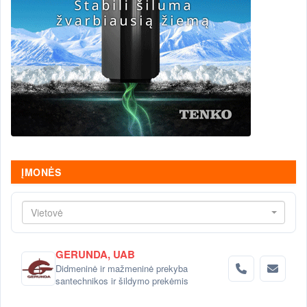
ĮMONĖS
Vietovė
GERUNDA, UAB
Didmeninė ir mažmeninė prekyba
santechnikos ir šildymo prekėmis