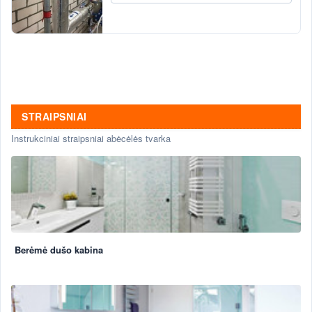
STRAIPSNIAI
Instrukciniai straipsniai abėcėlės tvarka
Berėmė dušo kabina