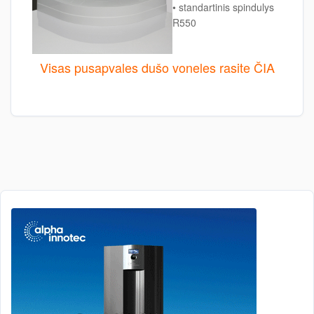
• standartinis spindulys
R550
Visas pusapvales dušo voneles rasite ČIA