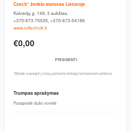
Czech“ ženklo atstovas Lietuvoje
Kalvarijų g. 149, 3 aukštas,
+370-673-75535, +370-673-54186
www.roltechnik.lt
€0,00
PRISIMINTI
*Būsite nukreipti į mūsų partnerio tinklapį tolimesniam pirkimui
Trumpas aprašymas
Pusapvalė dušo vonelė