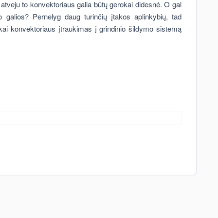
u atveju to konvektoriaus galia būtų gerokai didesnė. O gal
mo galios? Pernelyg daug turinčių įtakos aplinkybių, tad
kai konvektoriaus įtraukimas į grindinio šildymo sistemą