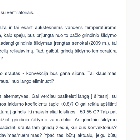
su ventiliatoriais.
 maža ir tai esant aukštesnėms vandens temperatūroms
a, kaip spėju, bus prijungta nuo to pačio grindinio šildymo
dangi grindinis šildymas įrengtas senokai (2009 m.), tai
idelių reikalavimų. Tad, galbūt, grindų šildymo temperatūra
C?
 oro srautas - konvekcija bus gana silpna. Tai klausimas
rautui nuo lango eliminuoti?
alternatyvas. Gal verčiau pasikeisti langą į šiltesnį, su
s laidumo koeficientu (apie <0,8)? O gal reikia apšiltinti
rą į grindis iki maksimaliai leistinos - 50-55 C? Taip pat
džioti grindinio šildymo vamzdeliai. Ar grindinio šildymo
k padidinti srautą tam grindų žiedui, kur bus konvektorius?
tidavimas/nuėmimas? Ypač tas būtų aktualu, jeigu būtų