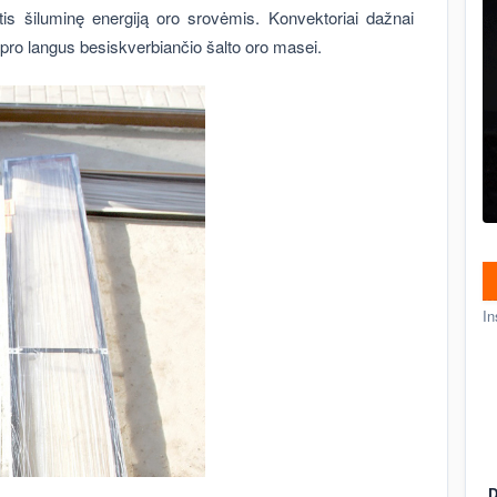
is šiluminę energiją oro srovėmis. Konvektoriai dažnai
ą pro langus besiskverbiančio šalto oro masei.
In
D