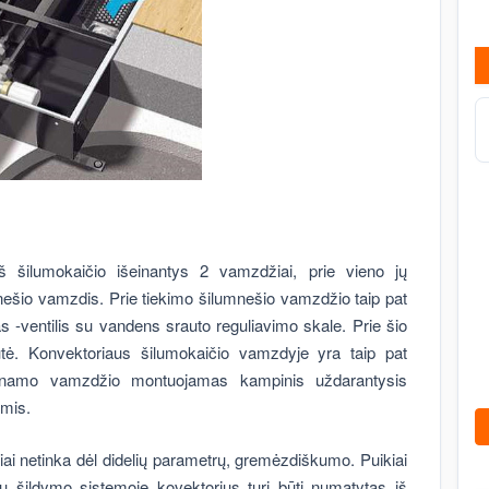
iš šilumokaičio išeinantys 2 vamzdžiai, prie vieno jų
nešio vamzdis. Prie tiekimo šilumnešio vamzdžio taip pat
-ventilis su vandens srauto reguliavimo skale. Prie šio
utė. Konvektoriaus šilumokaičio vamzdyje yra taip pat
žinamo vamzdžio montuojamas kampinis uždarantysis
ėmis.
riai netinka dėl didelių parametrų, gremėzdiškumo. Puikiai
čiau šildymo sistemoje kovektorius turi būti numatytas iš