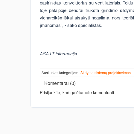
pasirinktas konvektorius su ventiliatoriais. Toki
toje patalpoje bendrai trūksta grindinio šildy
vienareikšmiškai atsakyti negalima, nors teoriš
įmanomas", - sako specialistas.
ASA.LT informacija
Susijusios kategorijos:
Šildymo sistemų projektavimas
Komentarai (0)
Prisijunkite, kad galėtumėte komentuoti