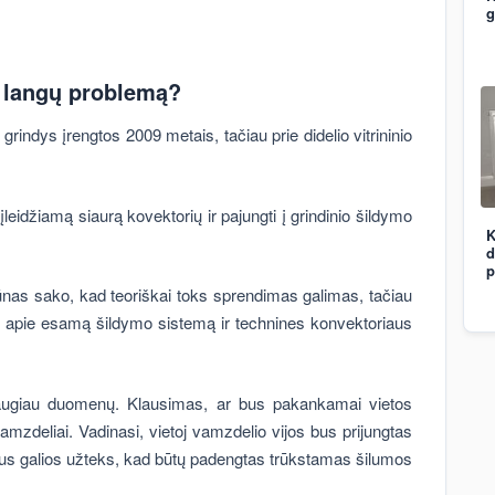
g
tų langų problemą?
indys įrengtos 2009 metais, tačiau prie didelio vitrininio
 įleidžiamą siaurą kovektorių ir pajungti į grindinio šildymo
K
d
p
ūnas sako, kad teoriškai toks sprendimas galimas, tačiau
nų apie esamą šildymo sistemą ir technines konvektoriaus
tų daugiau duomenų. Klausimas, ar bus pakankamai vietos
amzdeliai. Vadinasi, vietoj vamzdelio vijos bus prijungtas
aus galios užteks, kad būtų padengtas trūkstamas šilumos