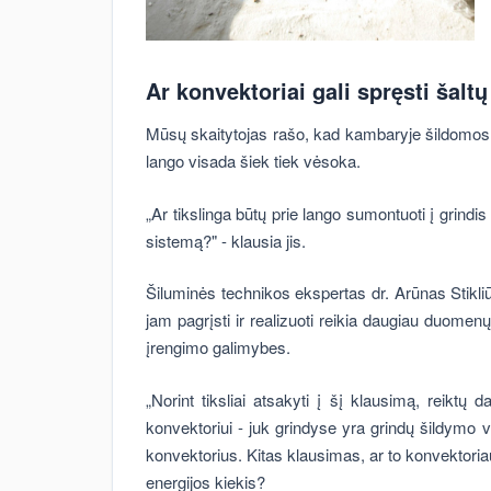
Ar konvektoriai gali spręsti šal
Mūsų skaitytojas rašo, kad kambaryje šildomos gr
lango visada šiek tiek vėsoka.
„Ar tikslinga būtų prie lango sumontuoti į grindis
sistemą?" - klausia jis.
Šiluminės technikos ekspertas dr. Arūnas Stikli
jam pagrįsti ir realizuoti reikia daugiau duome
įrengimo galimybes.
„Norint tiksliai atsakyti į šį klausimą, reik
konvektoriui - juk grindyse yra grindų šildymo v
konvektorius. Kitas klausimas, ar to konvektori
energijos kiekis?