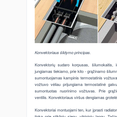
Konvektoriaus šildymo principas.
Konvektorių sudaro korpusas, šilumokaitis, 
jungiamas tiekiamo, prie kito - grąžinamo šilum
sumontuojamas kampinis termostatinis vožtuvas 
vožtuvo vėliau prijungiama termostatinė galv
sumontuotas nuorinimo vožtuvas. Prie grą
ventilis. Konvektoriaus viršus dengiamas grotel
Konvektoriai montuojami ten, kur įprasti radiato
tinka prie stiklinių sienų, vitrininių langų. Ta