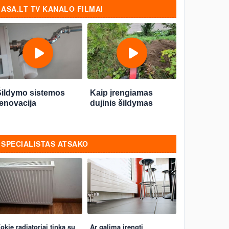
ASA.LT TV KANALO FILMAI
Šildymo sistemos
Kaip įrengiamas
enovacija
dujinis šildymas
SPECIALISTAS ATSAKO
okie radiatoriai tinka su
Ar galima įrengti