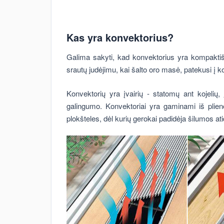
Kas yra konvektorius?
Galima sakyti, kad konvektorius yra kompaktišk
srautų judėjimu, kai šalto oro masė, patekusi į ko
Konvektorių yra įvairių - statomų ant kojelių, į
galingumo. Konvektoriai yra gaminami iš plieno 
plokšteles, dėl kurių gerokai padidėja šilumos at