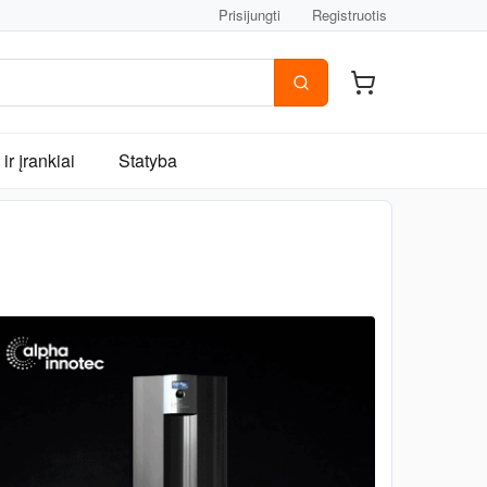
Prisijungti
Registruotis
ir įrankiai
Statyba