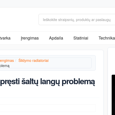
tvarka
Įrengimas
Apdaila
Statiniai
Technika 
rengimas
Šildymo radiatoriai
oblemą
spręsti šaltų langų problemą