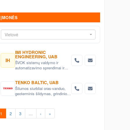
ĮMONĖS
Vietovė
IMI HYDRONIC
ENGINEERING, UAB
IH
ŠVOK sistemų valdymo ir
automatizavimo sprendimai ir
įranga. Išmanus ŠVOK sistemų
valdymas. Šildymo, vėdinimo ir
TENKO BALTIC, UAB
oro kondicionavimo sistemų
Šilumos siurbliai oras-vanduo,
automatizavimas.
geoterminis šildymas, grindinio ir
kapiliarinio šildymo bei vėsinimo
sistemos , aukšto efektyvumo
rekuperatoriai ir vėdinimo
1
2
3
…
›
»
sistemos.