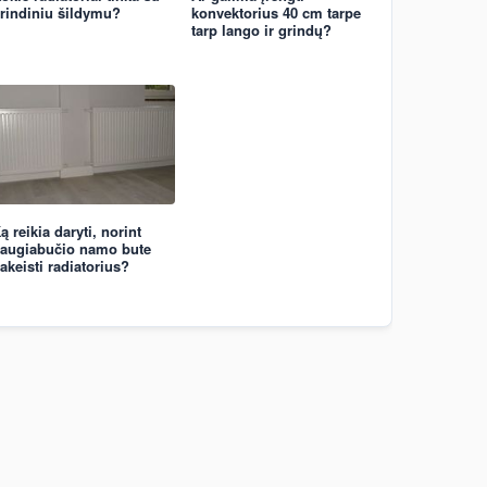
rindiniu šildymu?
konvektorius 40 cm tarpe
tarp lango ir grindų?
ą reikia daryti, norint
augiabučio namo bute
akeisti radiatorius?