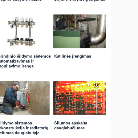
rindinio šildymo sistemos
Katilinės įrengimas
utomatizavimas ir
eguliavimo įranga
ildymo sistemos
Šilumos apskaita
ekonstrukcija ir radiatorių
daugiabučiuose
eitimas daugiabutyje