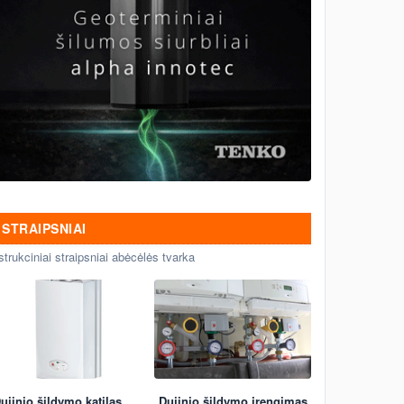
STRAIPSNIAI
strukciniai straipsniai abėcėlės tvarka
ujinio šildymo katilas
Dujinio šildymo įrengimas