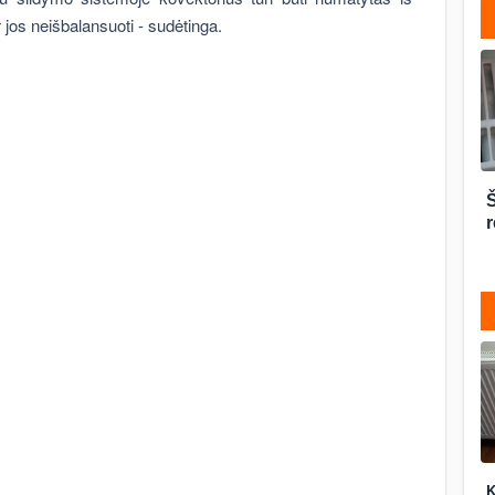
 jos neišbalansuoti - sudėtinga.
r
K