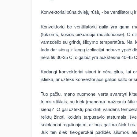
Konvektoriai būna dviejų rūšių - be ventiliatorių ir 
Konvektorių be ventiliatorių galia yra gana
(tokioms, kokios cirkuliuoja radiatoriuose). O či
vamzdelio su grindų šildymo temperatūra. Na, ka
tada dar sienų ir langų izoliacijai nebuvo ypač d
nėra tik 30-35 C, o galbūt yra aukštesnė 40-45 
Kadangi konvektoriai siauri ir nėra gilūs, tai
išlieka, ar užteks konvektoriaus galios šalto or s
Tuo pačiu, mano nuomone, verta svarstyti kitas 
trimis stiklais, su kiek įmanoma mažesniu šilumo
sieną? O gal užtektų padidinti vandens temperatū
reiktų žinoti, kokiais tarpusavio atstumais išve
kolektoriai reguliuojami, ar bus galima šiek tie
Juk ten šiek tiek/gerokai padidės šilumos a