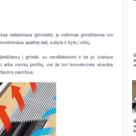
as radiatoriaus giminaitis, jo veikimas grindžiamas oro
nvektoriaus apatinę dalį, sušyla ir kyla į viršų.
G
leidžiamų į grindis, su ventiliatoriumi ir be jo, įvairaus
a
arba varinių profilių, visi jie turi konvekcinės skardos
r
idavimo paviršius.
Š
r
k