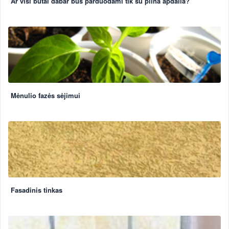
Ar visi butai dabar bus parduodami tik su pilna apdaila?
Mėnulio fazės sėjimui
Fasadinis tinkas