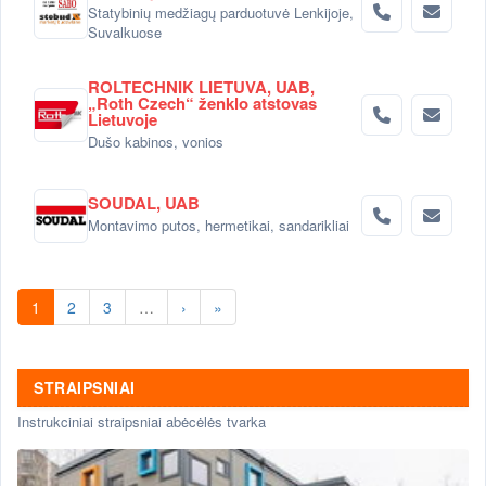
Statybinių medžiagų parduotuvė Lenkijoje,
Suvalkuose
ROLTECHNIK LIETUVA, UAB,
„Roth Czech“ ženklo atstovas
Lietuvoje
Dušo kabinos, vonios
SOUDAL, UAB
Montavimo putos, hermetikai, sandarikliai
1
2
3
…
›
»
STRAIPSNIAI
Instrukciniai straipsniai abėcėlės tvarka