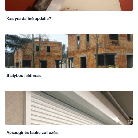
Kas yra dalinė apdaila?
Statybos leidimas
Apsauginės lauko žaliuzės