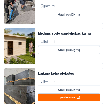
Įsiminti
Gauti pasiūlymą
Medinis sodo sandėliukas kaina
Įsiminti
Gauti pasiūlymą
Laikino kelio plokštės
Įsiminti
Gauti pasiūlymą
Į parduotuvę