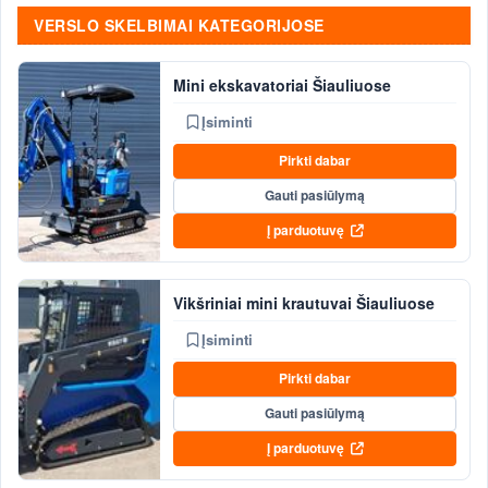
VERSLO SKELBIMAI KATEGORIJOSE
Mini ekskavatoriai Šiauliuose
Įsiminti
Pirkti dabar
Gauti pasiūlymą
Į parduotuvę
Vikšriniai mini krautuvai Šiauliuose
Įsiminti
Pirkti dabar
Gauti pasiūlymą
Į parduotuvę