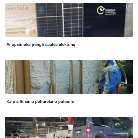
Ar apsimoka įrengti saulės elektrinę
Kaip šiltinama poliuretano putomis