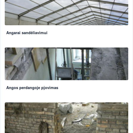
Angarai sandėliavimui
Angos perdangoje pjovimas