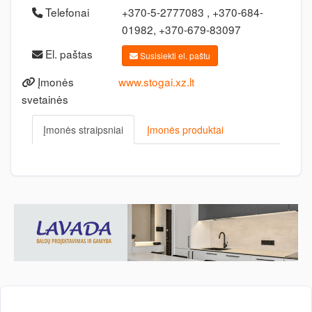
Telefonai
+370-5-2777083 , +370-684-
01982, +370-679-83097
El. paštas
Susisiekti el. paštu
Įmonės
www.stogai.xz.lt
svetainės
Įmonės straipsniai
Įmonės produktai