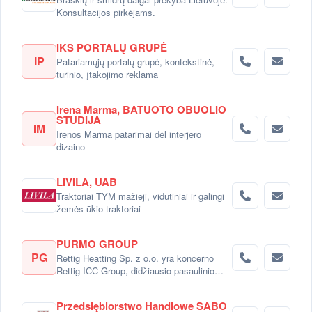
Konsultacijos pirkėjams.
IKS PORTALŲ GRUPĖ
IP
Patariamųjų portalų grupė, kontekstinė,
turinio, įtakojimo reklama
Irena Marma, BATUOTO OBUOLIO
STUDIJA
IM
Irenos Marma patarimai dėl interjero
dizaino
LIVILA, UAB
Traktoriai TYM mažieji, vidutiniai ir galingi
žemės ūkio traktoriai
PURMO GROUP
PG
Rettig Heatting Sp. z o.o. yra koncerno
Rettig ICC Group, didžiausio pasaulinio
radiatorių gamintojo dalimi.
Przedsiębiorstwo Handlowe SABO