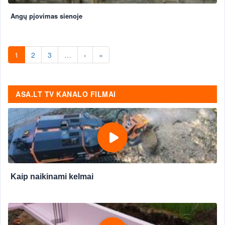
Angų pjovimas sienoje
1
2
3
…
›
»
ASA.LT TV KANALO FILMAI
Kaip naikinami kelmai