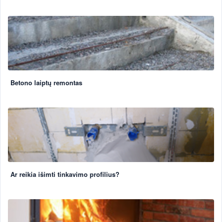
Betono laiptų remontas
Ar reikia išimti tinkavimo profilius?