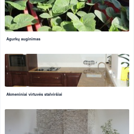
Agurkų auginimas
Akmeniniai virtuvės stalviršiai