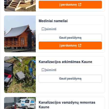
Į parduotuvę
Mediniai nameliai
Įsiminti
Gauti pasiūlymą
Į parduotuvę
Kanalizacijos atkimšimas Kaune
Įsiminti
Gauti pasiūlymą
Kanalizacijos vamzdynų remontas
Kaune