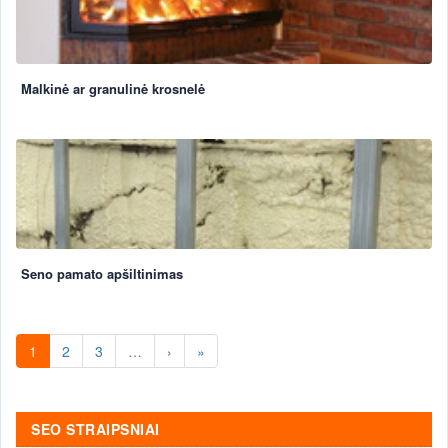
Malkinė ar granulinė krosnelė
Seno pamato apšiltinimas
1
2
3
…
›
»
SEO STRAIPSNIAI