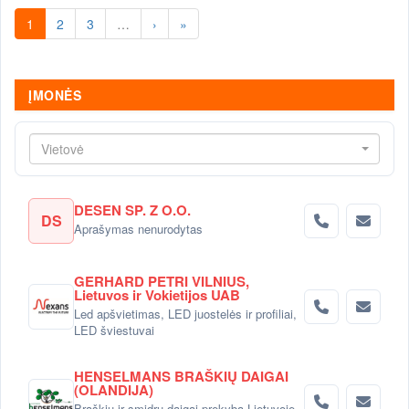
1
2
3
…
›
»
ĮMONĖS
Vietovė
DESEN SP. Z O.O.
DS
Aprašymas nenurodytas
GERHARD PETRI VILNIUS,
Lietuvos ir Vokietijos UAB
Led apšvietimas, LED juostelės ir profiliai,
LED šviestuvai
HENSELMANS BRAŠKIŲ DAIGAI
(OLANDIJA)
Braškių ir smidrų daigai-prekyba Lietuvoje.