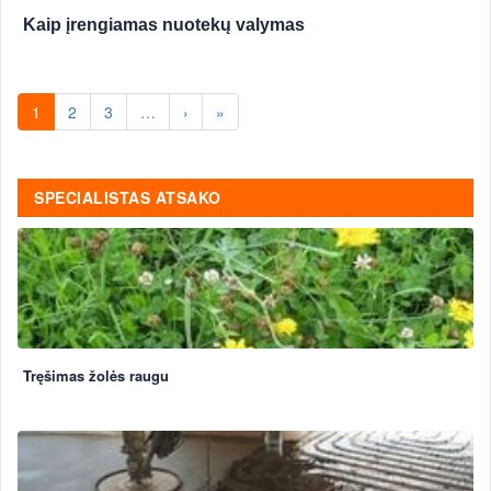
Kaip įrengiamas nuotekų valymas
1
2
3
…
›
»
SPECIALISTAS ATSAKO
Tręšimas žolės raugu