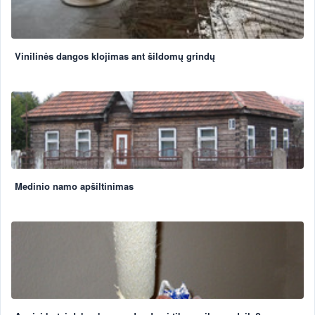
Vinilinės dangos klojimas ant šildomų grindų
Medinio namo apšiltinimas