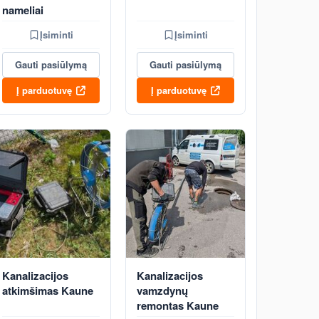
nameliai
Įsiminti
Įsiminti
Gauti pasiūlymą
Gauti pasiūlymą
Į parduotuvę
Į parduotuvę
Kanalizacijos
Kanalizacijos
atkimšimas Kaune
vamzdynų
remontas Kaune