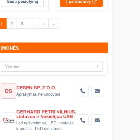
Gauti pasiūlymą
Į parduotuvę
1
2
3
…
›
»
ĮMONĖS
Vietovė
DESEN SP. Z O.O.
DS
Aprašymas nenurodytas
GERHARD PETRI VILNIUS,
Lietuvos ir Vokietijos UAB
Led apšvietimas, LED juostelės
ir profiliai, LED šviestuvai