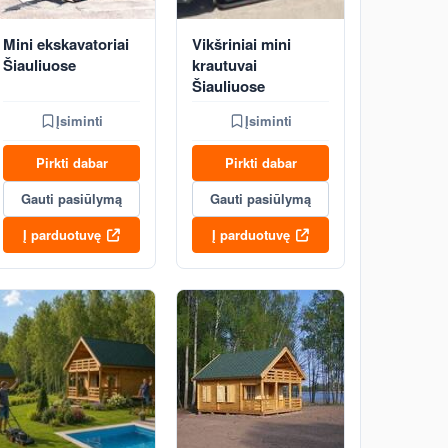
Mini ekskavatoriai
Vikšriniai mini
Šiauliuose
krautuvai
Šiauliuose
Įsiminti
Įsiminti
Pirkti dabar
Pirkti dabar
Gauti pasiūlymą
Gauti pasiūlymą
Į parduotuvę
Į parduotuvę