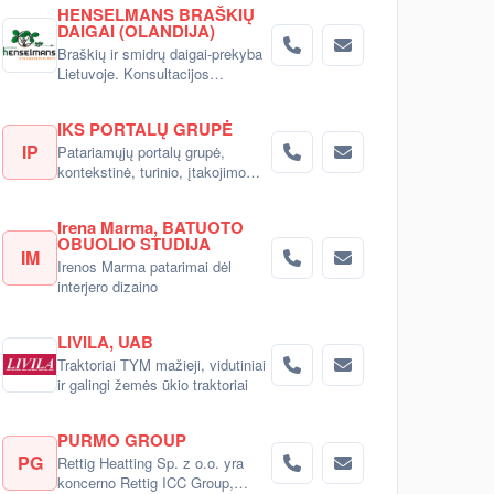
HENSELMANS BRAŠKIŲ
DAIGAI (OLANDIJA)
Braškių ir smidrų daigai-prekyba
Lietuvoje. Konsultacijos
pirkėjams.
IKS PORTALŲ GRUPĖ
IP
Patariamųjų portalų grupė,
kontekstinė, turinio, įtakojimo
reklama
Irena Marma, BATUOTO
OBUOLIO STUDIJA
IM
Irenos Marma patarimai dėl
interjero dizaino
LIVILA, UAB
Traktoriai TYM mažieji, vidutiniai
ir galingi žemės ūkio traktoriai
PURMO GROUP
PG
Rettig Heatting Sp. z o.o. yra
koncerno Rettig ICC Group,