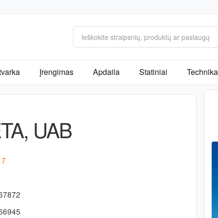
tvarka
Įrengimas
Apdaila
Statiniai
Technika 
TA, UAB
 7
767872
766945