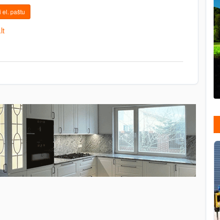
 el. paštu
lt