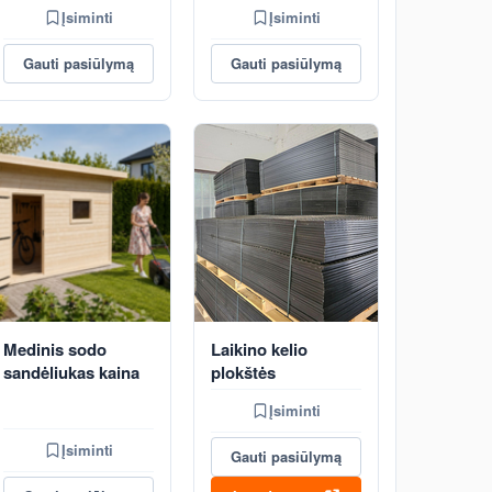
Įsiminti
Įsiminti
Gauti pasiūlymą
Gauti pasiūlymą
Medinis sodo
Laikino kelio
sandėliukas kaina
plokštės
Įsiminti
Įsiminti
Gauti pasiūlymą