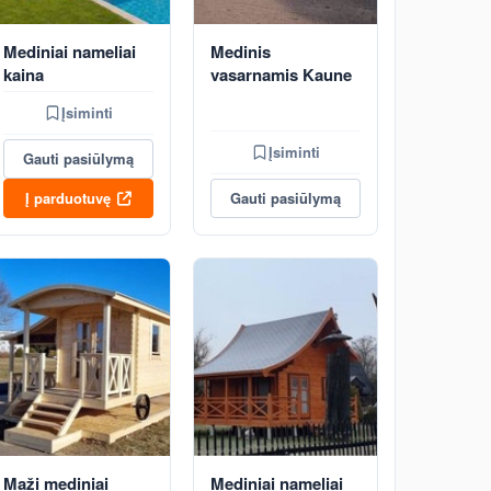
Mediniai nameliai
Medinis
kaina
vasarnamis Kaune
Įsiminti
Įsiminti
Gauti pasiūlymą
Į parduotuvę
Gauti pasiūlymą
Maži mediniai
Mediniai nameliai