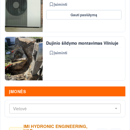
Įsiminti
Gauti pasiūlymą
Dujinio šildymo montavimas Vilniuje
Įsiminti
ĮMONĖS
Vietovė
IMI HYDRONIC ENGINEERING,