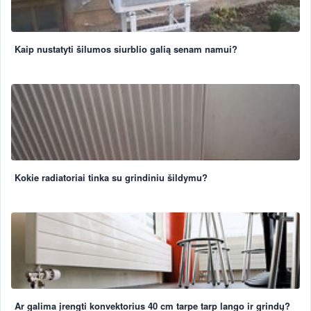
Kaip nustatyti šilumos siurblio galią senam namui?
Kokie radiatoriai tinka su grindiniu šildymu?
Ar galima įrengti konvektorius 40 cm tarpe tarp lango ir grindų?