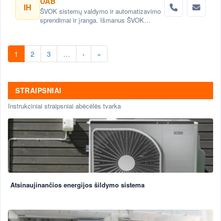
UAB
IH
ŠVOK sistemų valdymo ir automatizavimo
sprendimai ir įranga. Išmanus ŠVOK
sistemų valdymas. Šildymo, vėdinimo ir
oro kondicionavimo sistemų
automatizavimas.
1
2
3
…
›
»
STRAIPSNIAI
Instrukciniai straipsniai abėcėlės tvarka
Atsinaujinančios energijos šildymo sistema