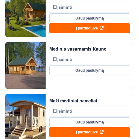
Įsiminti
Gauti pasiūlymą
Į parduotuvę
Medinis vasarnamis Kaune
Įsiminti
Gauti pasiūlymą
Maži mediniai nameliai
Įsiminti
Gauti pasiūlymą
Į parduotuvę