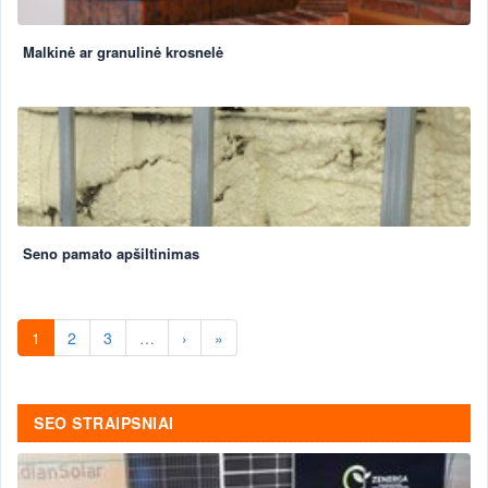
Malkinė ar granulinė krosnelė
Seno pamato apšiltinimas
1
2
3
…
›
»
SEO STRAIPSNIAI