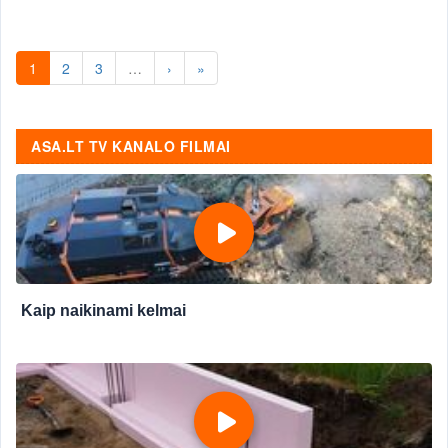
1
2
3
…
›
»
ASA.LT TV KANALO FILMAI
Kaip naikinami kelmai