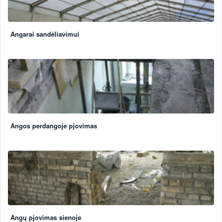
Angarai sandėliavimui
Angos perdangoje pjovimas
Angų pjovimas sienoje