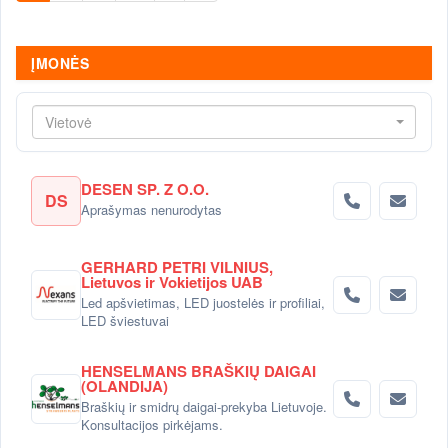
ĮMONĖS
Vietovė
DESEN SP. Z O.O.
DS
Aprašymas nenurodytas
GERHARD PETRI VILNIUS,
Lietuvos ir Vokietijos UAB
Led apšvietimas, LED juostelės ir profiliai,
LED šviestuvai
HENSELMANS BRAŠKIŲ DAIGAI
(OLANDIJA)
Braškių ir smidrų daigai-prekyba Lietuvoje.
Konsultacijos pirkėjams.