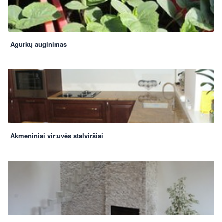
Agurkų auginimas
Akmeniniai virtuvės stalviršiai