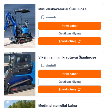
Mini ekskavatoriai Šiauliuose
Įsiminti
Pirkti dabar
Gauti pasiūlymą
Į parduotuvę
Vikšriniai mini krautuvai Šiauliuose
Įsiminti
Pirkti dabar
Gauti pasiūlymą
Į parduotuvę
Mediniai nameliai kaina