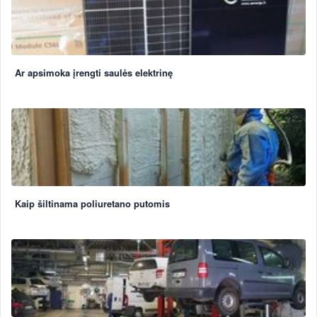
Ar apsimoka įrengti saulės elektrinę
Kaip šiltinama poliuretano putomis