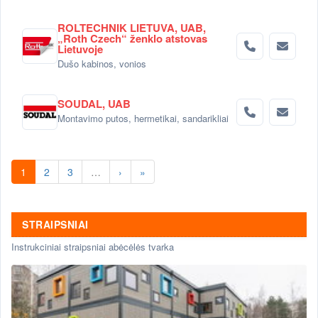
ROLTECHNIK LIETUVA, UAB,
„Roth Czech“ ženklo atstovas
Lietuvoje
Dušo kabinos, vonios
SOUDAL, UAB
Montavimo putos, hermetikai, sandarikliai
1
2
3
…
›
»
STRAIPSNIAI
Instrukciniai straipsniai abėcėlės tvarka