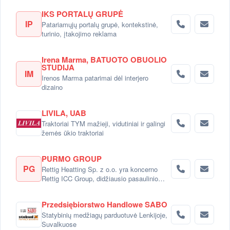
IKS PORTALŲ GRUPĖ
IP
Patariamųjų portalų grupė, kontekstinė,
turinio, įtakojimo reklama
Irena Marma, BATUOTO OBUOLIO
STUDIJA
IM
Irenos Marma patarimai dėl interjero
dizaino
LIVILA, UAB
Traktoriai TYM mažieji, vidutiniai ir galingi
žemės ūkio traktoriai
PURMO GROUP
PG
Rettig Heatting Sp. z o.o. yra koncerno
Rettig ICC Group, didžiausio pasaulinio
radiatorių gamintojo dalimi.
Przedsiębiorstwo Handlowe SABO
Statybinių medžiagų parduotuvė Lenkijoje,
Suvalkuose