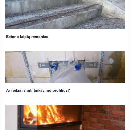
Betono laiptų remontas
Ar reikia išimti tinkavimo profilius?