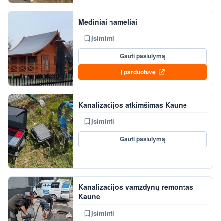
Mediniai nameliai
Įsiminti
Gauti pasiūlymą
Į parduotuvę
Kanalizacijos atkimšimas Kaune
Įsiminti
Gauti pasiūlymą
Kanalizacijos vamzdynų remontas
Kaune
Įsiminti