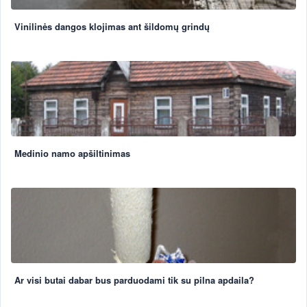
Vinilinės dangos klojimas ant šildomų grindų
Medinio namo apšiltinimas
Ar visi butai dabar bus parduodami tik su pilna apdaila?