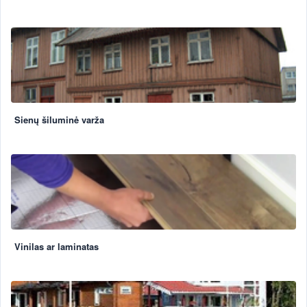
Sienų šiluminė varža
Vinilas ar laminatas