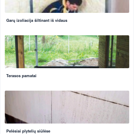
Garų izoliacija šiltinant iš vidaus
Terasos pamatai
Pelėsiai plytelių siūlėse