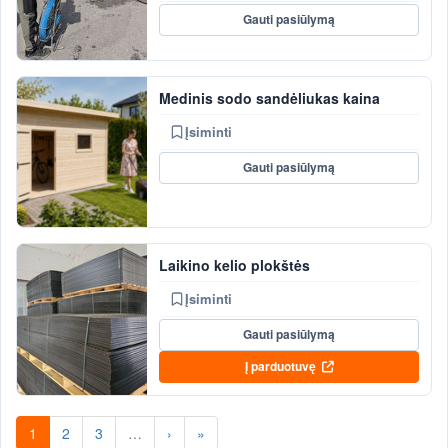
Gauti pasiūlymą
Medinis sodo sandėliukas kaina
Įsiminti
Gauti pasiūlymą
Laikino kelio plokštės
Įsiminti
Gauti pasiūlymą
Į parduotuvę
1
2
3
…
›
»