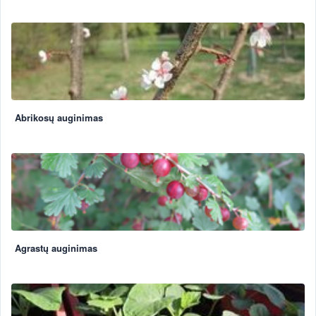
Abrikosų auginimas
Agrastų auginimas