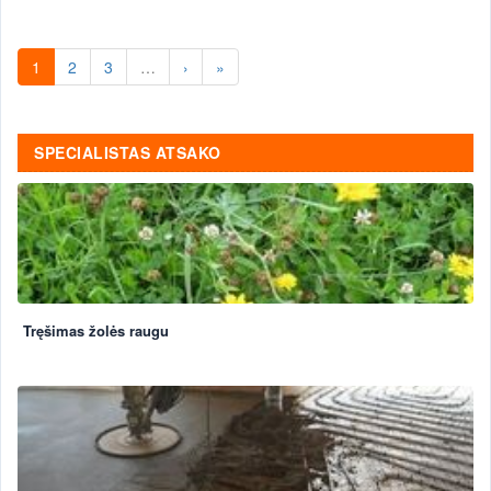
1
2
3
…
›
»
SPECIALISTAS ATSAKO
Tręšimas žolės raugu