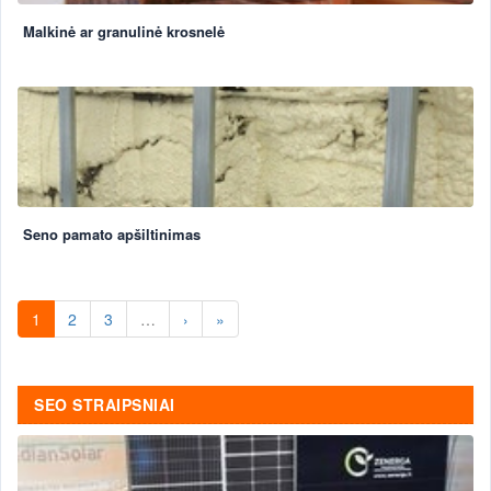
Malkinė ar granulinė krosnelė
Seno pamato apšiltinimas
1
2
3
…
›
»
SEO STRAIPSNIAI