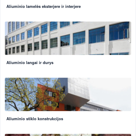
Aliuminio lamelės eksterjere ir interjere
Aliuminio langai ir durys
Aliuminio stiklo konstrukcijos