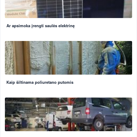
Ar apsimoka įrengti saulės elektrinę
Kaip šiltinama poliuretano putomis