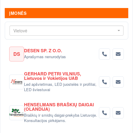
ĮMONĖS
Vietovė
DESEN SP. Z O.O.
DS
Aprašymas nenurodytas
GERHARD PETRI VILNIUS,
Lietuvos ir Vokietijos UAB
Led apšvietimas, LED juostelės ir profiliai,
LED šviestuvai
HENSELMANS BRAŠKIŲ DAIGAI
(OLANDIJA)
Braškių ir smidrų daigai-prekyba Lietuvoje.
Konsultacijos pirkėjams.