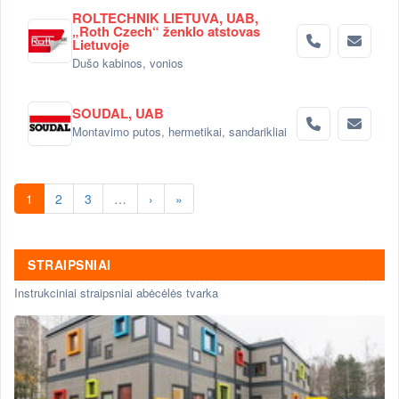
ROLTECHNIK LIETUVA, UAB,
„Roth Czech“ ženklo atstovas
Lietuvoje
Dušo kabinos, vonios
SOUDAL, UAB
Montavimo putos, hermetikai, sandarikliai
1
2
3
…
›
»
STRAIPSNIAI
Instrukciniai straipsniai abėcėlės tvarka