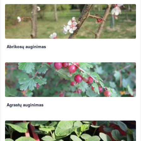
Abrikosų auginimas
Agrastų auginimas