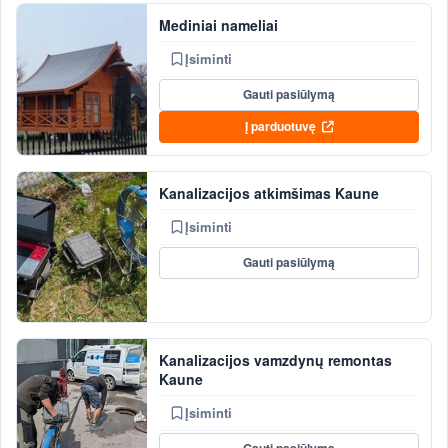
Mediniai nameliai
Įsiminti
Gauti pasiūlymą
Į parduotuvę
Kanalizacijos atkimšimas Kaune
Įsiminti
Gauti pasiūlymą
Kanalizacijos vamzdynų remontas
Kaune
Įsiminti