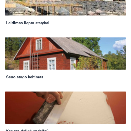
Leidimas liepto statybai
Seno stogo keitimas
Kas yra dalinė apdaila?