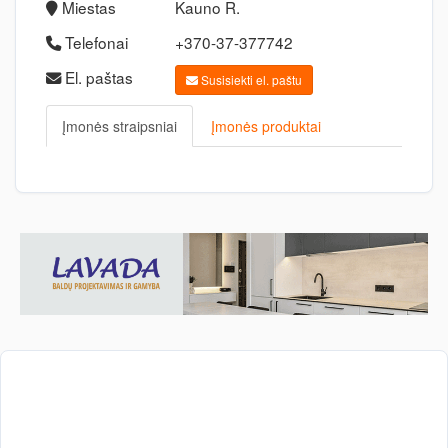
Miestas
Kauno R.
Telefonai
+370-37-377742
El. paštas
Susisiekti el. paštu
Įmonės straipsniai
Įmonės produktai