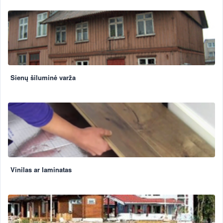
Sienų šiluminė varža
Vinilas ar laminatas