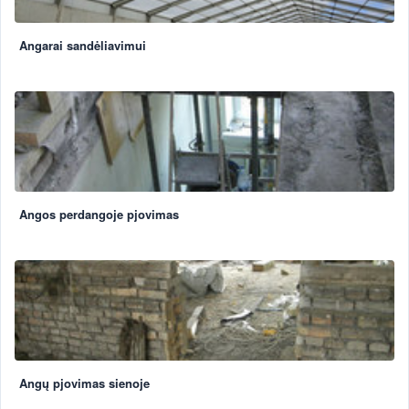
Angarai sandėliavimui
Angos perdangoje pjovimas
Angų pjovimas sienoje