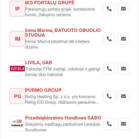
IKS PORTALŲ GRUPĖ
IP
Patariamųjų portalų grupė, kontekstinė,
turinio, įtakojimo reklama
Irena Marma, BATUOTO OBUOLIO
STUDIJA
IM
Irenos Marma patarimai dėl interjero
dizaino
LIVILA, UAB
Traktoriai TYM mažieji, vidutiniai ir galingi
žemės ūkio traktoriai
PURMO GROUP
PG
Rettig Heatting Sp. z o.o. yra koncerno
Rettig ICC Group, didžiausio pasaulinio
radiatorių gamintojo dalimi.
Przedsiębiorstwo Handlowe SABO
Statybinių medžiagų parduotuvė Lenkijoje,
Suvalkuose