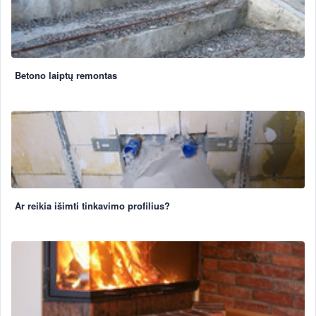
Betono laiptų remontas
Ar reikia išimti tinkavimo profilius?