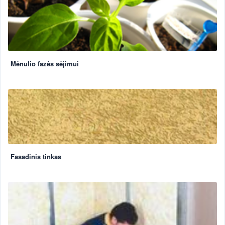
Mėnulio fazės sėjimui
Fasadinis tinkas