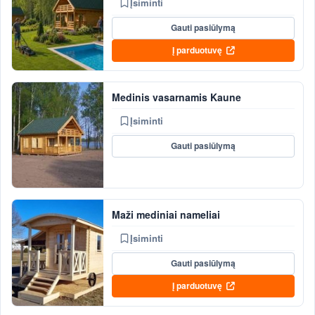
Įsiminti
Gauti pasiūlymą
Į parduotuvę
Medinis vasarnamis Kaune
Įsiminti
Gauti pasiūlymą
Maži mediniai nameliai
Įsiminti
Gauti pasiūlymą
Į parduotuvę