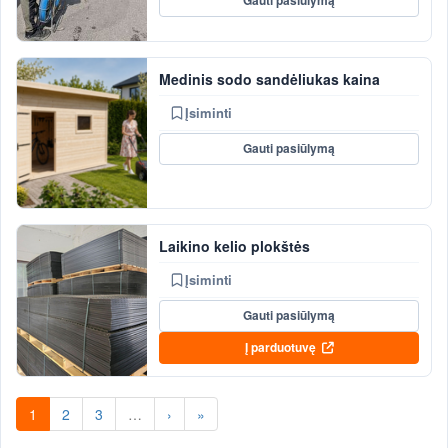
Gauti pasiūlymą
Medinis sodo sandėliukas kaina
Įsiminti
Gauti pasiūlymą
Laikino kelio plokštės
Įsiminti
Gauti pasiūlymą
Į parduotuvę
1
2
3
…
›
»