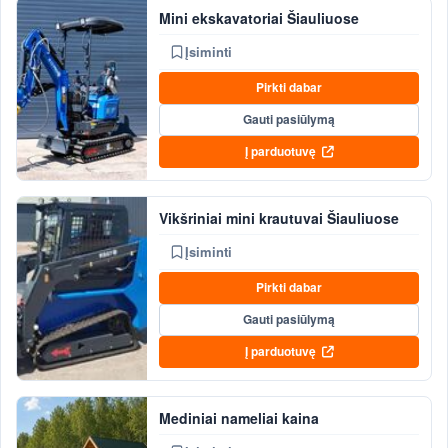
Mini ekskavatoriai Šiauliuose
Įsiminti
Pirkti dabar
Gauti pasiūlymą
Į parduotuvę
Vikšriniai mini krautuvai Šiauliuose
Įsiminti
Pirkti dabar
Gauti pasiūlymą
Į parduotuvę
Mediniai nameliai kaina