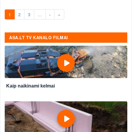
1
2
3
…
›
»
ASA.LT TV KANALO FILMAI
Kaip naikinami kelmai