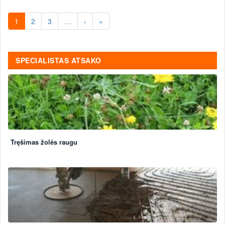
1
2
3
…
›
»
SPECIALISTAS ATSAKO
Tręšimas žolės raugu