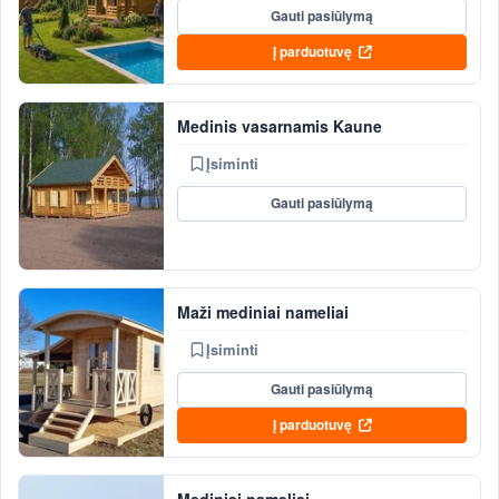
Gauti pasiūlymą
Į parduotuvę
Medinis vasarnamis Kaune
Įsiminti
Gauti pasiūlymą
Maži mediniai nameliai
Įsiminti
Gauti pasiūlymą
Į parduotuvę
Mediniai nameliai