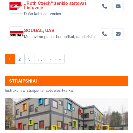
„Roth Czech“ ženklo atstovas
Lietuvoje
Dušo kabinos, vonios
SOUDAL, UAB
Montavimo putos, hermetikai, sandarikliai
1
2
3
…
›
»
STRAIPSNIAI
Instrukciniai straipsniai abėcėlės tvarka