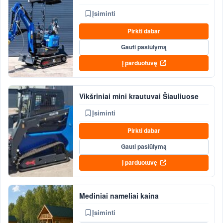
Įsiminti
Pirkti dabar
Gauti pasiūlymą
Į parduotuvę
Vikšriniai mini krautuvai Šiauliuose
Įsiminti
Pirkti dabar
Gauti pasiūlymą
Į parduotuvę
Mediniai nameliai kaina
Įsiminti