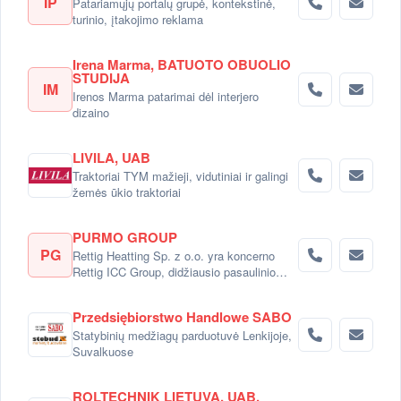
IP
Patariamųjų portalų grupė, kontekstinė,
turinio, įtakojimo reklama
Irena Marma, BATUOTO OBUOLIO
STUDIJA
IM
Irenos Marma patarimai dėl interjero
dizaino
LIVILA, UAB
Traktoriai TYM mažieji, vidutiniai ir galingi
žemės ūkio traktoriai
PURMO GROUP
PG
Rettig Heatting Sp. z o.o. yra koncerno
Rettig ICC Group, didžiausio pasaulinio
radiatorių gamintojo dalimi.
Przedsiębiorstwo Handlowe SABO
Statybinių medžiagų parduotuvė Lenkijoje,
Suvalkuose
ROLTECHNIK LIETUVA, UAB,