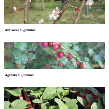
Abrikosų auginimas
Agrastų auginimas