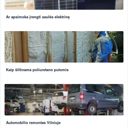
Ar apsimoka įrengti saulės elektrinę
Kaip šiltinama poliuretano putomis
Automobilio remontas Vilniuje