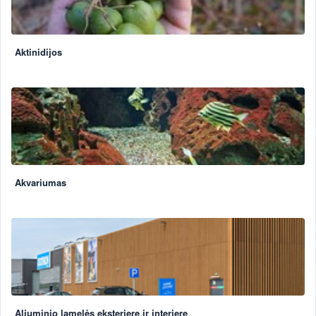
Aktinidijos
Akvariumas
Aliuminio lamelės eksterjere ir interjere