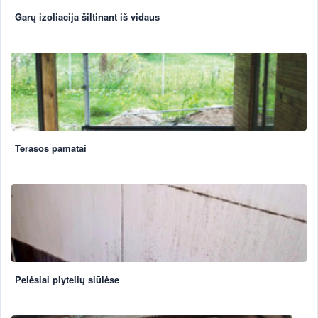
Garų izoliacija šiltinant iš vidaus
Terasos pamatai
Pelėsiai plytelių siūlėse