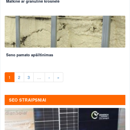
Malkinė ar granulinė krosnelė
Seno pamato apšiltinimas
1
2
3
…
›
»
SEO STRAIPSNIAI