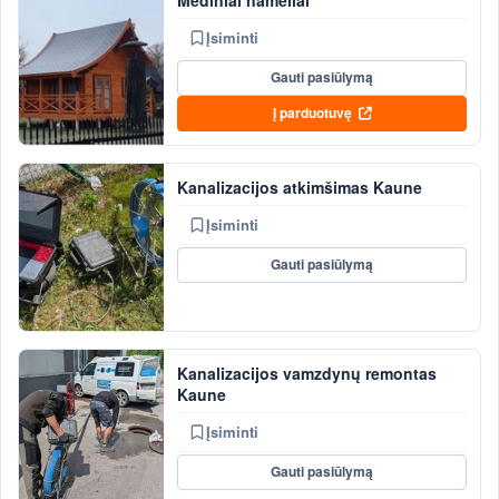
Įsiminti
Gauti pasiūlymą
Į parduotuvę
Kanalizacijos atkimšimas Kaune
Įsiminti
Gauti pasiūlymą
Kanalizacijos vamzdynų remontas
Kaune
Įsiminti
Gauti pasiūlymą