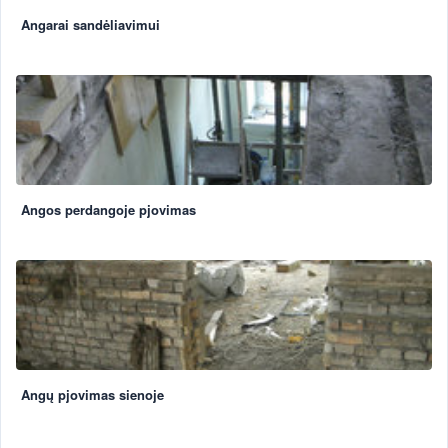
Angarai sandėliavimui
Angos perdangoje pjovimas
Angų pjovimas sienoje