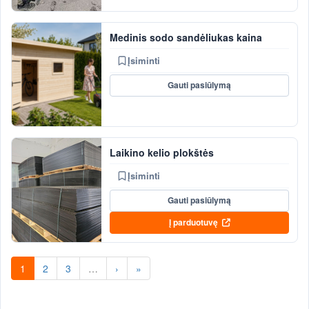
Medinis sodo sandėliukas kaina
Įsiminti
Gauti pasiūlymą
Laikino kelio plokštės
Įsiminti
Gauti pasiūlymą
Į parduotuvę
1
2
3
…
›
»