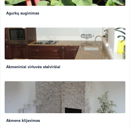
Agurkų auginimas
Akmeniniai virtuvės stalviršiai
Akmens klijavimas