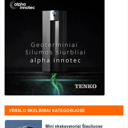
VERSLO SKELBIMAI KATEGORIJOSE
Mini ekskavatoriai Šiauliuose