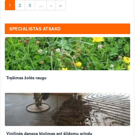
1
2
3
…
›
»
SPECIALISTAS ATSAKO
Tręšimas žolės raugu
Vinilinės dangos klojimas ant šildomų grindų