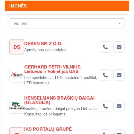
ĮMONĖS
Vietovė
DESEN SP. Z O.O.
DS
Aprašymas nenurodytas
GERHARD PETRI VILNIUS,
Lietuvos ir Vokietijos UAB
Led apšvietimas, LED juostelės ir profiliai,
LED šviestuvai
HENSELMANS BRAŠKIŲ DAIGAI
(OLANDIJA)
Braškių ir smidrų daigai-prekyba Lietuvoje.
Konsultacijos pirkėjams.
IKS PORTALŲ GRUPĖ