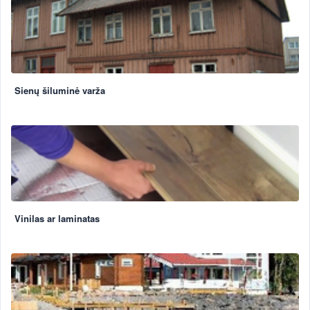
Sienų šiluminė varža
Vinilas ar laminatas