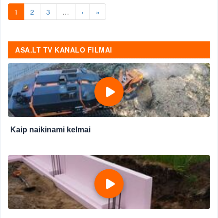
1
2
3
…
›
»
ASA.LT TV KANALO FILMAI
Kaip naikinami kelmai