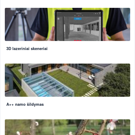
3D lazeriniai skeneriai
A++ namo šildymas