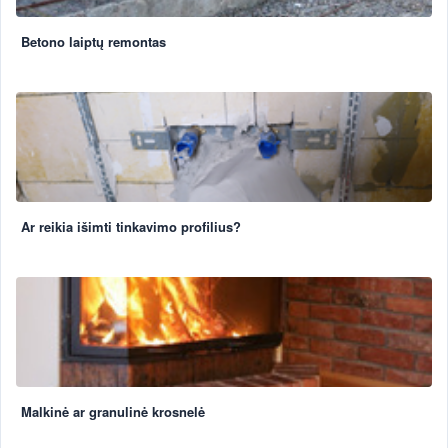
Betono laiptų remontas
Ar reikia išimti tinkavimo profilius?
Malkinė ar granulinė krosnelė