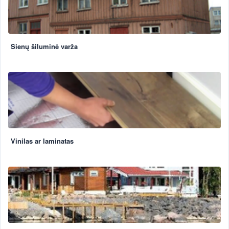
Sienų šiluminė varža
Vinilas ar laminatas