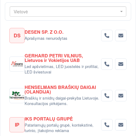
Vietovė
DESEN SP. Z O.O.
DS
Aprašymas nenurodytas
GERHARD PETRI VILNIUS,
Lietuvos ir Vokietijos UAB
Led apšvietimas, LED juostelės ir profiliai,
LED šviestuvai
HENSELMANS BRAŠKIŲ DAIGAI
(OLANDIJA)
Braškių ir smidrų daigai-prekyba Lietuvoje.
Konsultacijos pirkėjams.
IKS PORTALŲ GRUPĖ
IP
Patariamųjų portalų grupė, kontekstinė,
turinio, įtakojimo reklama