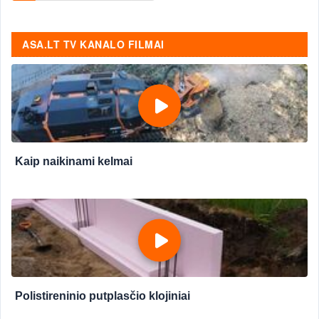
ASA.LT TV KANALO FILMAI
Kaip naikinami kelmai
Polistireninio putplasčio klojiniai