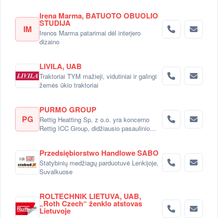
Irena Marma, BATUOTO OBUOLIO
STUDIJA
IM
Irenos Marma patarimai dėl interjero
dizaino
LIVILA, UAB
Traktoriai TYM mažieji, vidutiniai ir galingi
žemės ūkio traktoriai
PURMO GROUP
PG
Rettig Heatting Sp. z o.o. yra koncerno
Rettig ICC Group, didžiausio pasaulinio
radiatorių gamintojo dalimi.
Przedsiębiorstwo Handlowe SABO
Statybinių medžiagų parduotuvė Lenkijoje,
Suvalkuose
ROLTECHNIK LIETUVA, UAB,
„Roth Czech“ ženklo atstovas
Lietuvoje