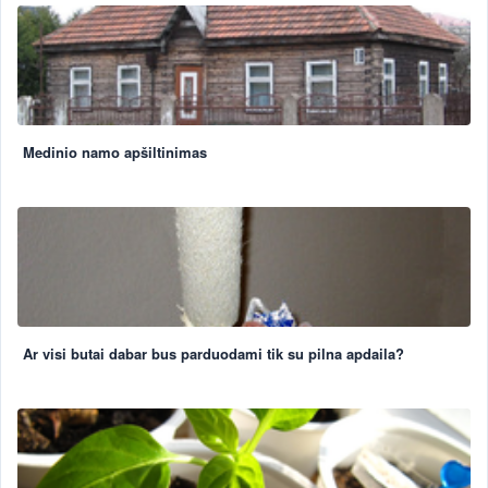
Medinio namo apšiltinimas
Ar visi butai dabar bus parduodami tik su pilna apdaila?