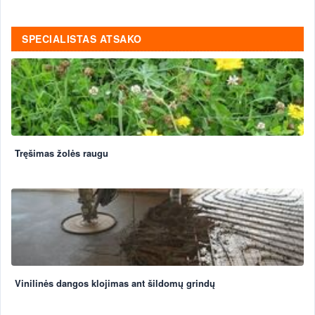
SPECIALISTAS ATSAKO
Tręšimas žolės raugu
Vinilinės dangos klojimas ant šildomų grindų