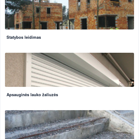
Statybos leidimas
Apsauginės lauko žaliuzės