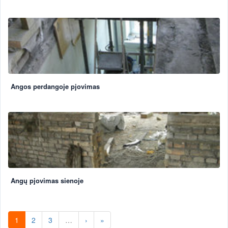
Angos perdangoje pjovimas
Angų pjovimas sienoje
1
2
3
…
›
»