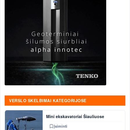
VERSLO SKELBIMAI KATEGORIJOSE
Mini ekskavatoriai Šiauliuose
Įsiminti