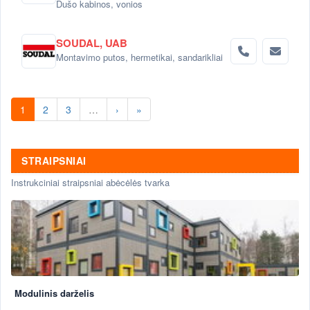
Dušo kabinos, vonios
SOUDAL, UAB
Montavimo putos, hermetikai, sandarikliai
1
2
3
…
›
»
STRAIPSNIAI
Instrukciniai straipsniai abėcėlės tvarka
Modulinis darželis