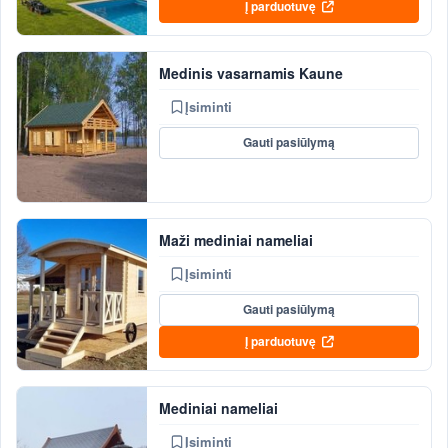
Į parduotuvę
Medinis vasarnamis Kaune
Įsiminti
Gauti pasiūlymą
Maži mediniai nameliai
Įsiminti
Gauti pasiūlymą
Į parduotuvę
Mediniai nameliai
Įsiminti