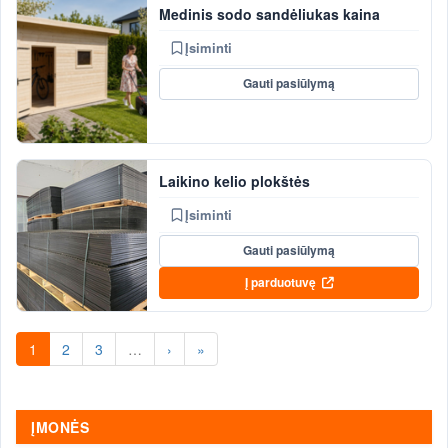
Medinis sodo sandėliukas kaina
Įsiminti
Gauti pasiūlymą
Laikino kelio plokštės
Įsiminti
Gauti pasiūlymą
Į parduotuvę
1
2
3
…
›
»
ĮMONĖS