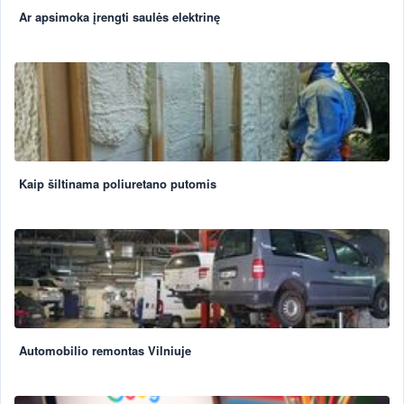
Ar apsimoka įrengti saulės elektrinę
Kaip šiltinama poliuretano putomis
Automobilio remontas Vilniuje