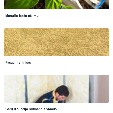
Mėnulio fazės sėjimui
Fasadinis tinkas
Garų izoliacija šiltinant iš vidaus