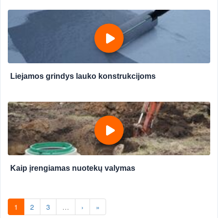
Liejamos grindys lauko konstrukcijoms
Kaip įrengiamas nuotekų valymas
1
2
3
…
›
»