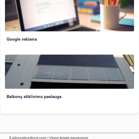
Google reklama
Balkonų stiklinimo paslauga
lt.allconstructions.com
| Visos teisės saugomos.