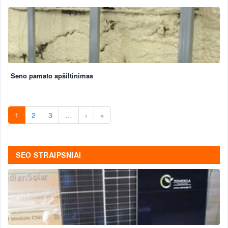
Seno pamato apšiltinimas
1
2
3
…
›
»
SEO STRAIPSNIAI