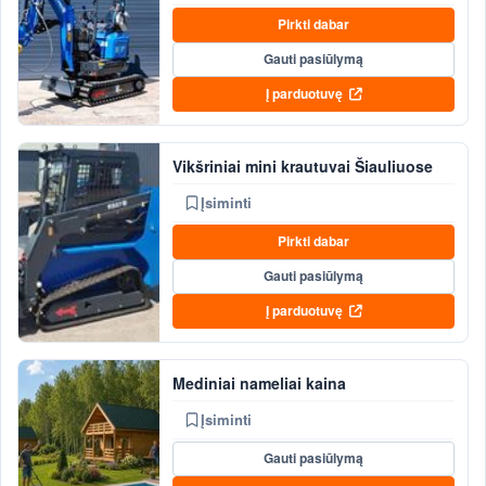
Pirkti dabar
Gauti pasiūlymą
Į parduotuvę
Vikšriniai mini krautuvai Šiauliuose
Įsiminti
Pirkti dabar
Gauti pasiūlymą
Į parduotuvę
Mediniai nameliai kaina
Įsiminti
Gauti pasiūlymą